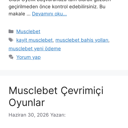
geçirilmeden önce kontrol edebilirsiniz. Bu
makale …
Devamını oku…
Kategoriler
Musclebet
Etiketler
kayit musclebet
,
musclebet bahis yolları
,
musclebet yeni ödeme
Yorum yap
Musclebet Çevrimiçi
Oyunlar
Haziran 30, 2026
Yazarı: