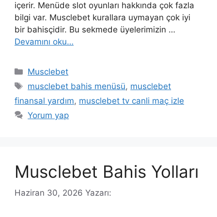
içerir. Menüde slot oyunları hakkında çok fazla
bilgi var. Musclebet kurallara uymayan çok iyi
bir bahisçidir. Bu sekmede üyelerimizin …
Devamını oku…
Kategoriler
Musclebet
Etiketler
musclebet bahis menüsü
,
musclebet
finansal yardım
,
musclebet tv canli maç izle
Yorum yap
Musclebet Bahis Yolları
Haziran 30, 2026
Yazarı: