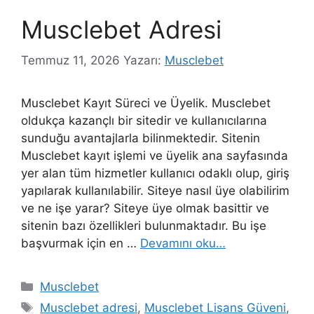
Musclebet Adresi
Temmuz 11, 2026
Yazarı:
Musclebet
Musclebet Kayıt Süreci ve Üyelik. Musclebet
oldukça kazançlı bir sitedir ve kullanıcılarına
sunduğu avantajlarla bilinmektedir. Sitenin
Musclebet kayıt işlemi ve üyelik ana sayfasında
yer alan tüm hizmetler kullanıcı odaklı olup, giriş
yapılarak kullanılabilir. Siteye nasıl üye olabilirim
ve ne işe yarar? Siteye üye olmak basittir ve
sitenin bazı özellikleri bulunmaktadır. Bu işe
başvurmak için en …
Devamını oku…
Kategoriler
Musclebet
Etiketler
Musclebet adresi
,
Musclebet Lisans Güveni
,