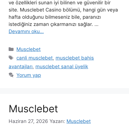
ve özellikleri sunan iyi bilinen ve güvenilir bir
site. Musclebet Casino bölümü, hangi gün veya
hafta olduğunu bilmeseniz bile, paranızı
istediğiniz zaman çıkarmanızı sağlar. …
Devamını oku…
Kategoriler
Musclebet
Etiketler
canli musclebet
,
musclebet bahis
avantajları
,
musclebet sanal üyelik
Yorum yap
Musclebet
Haziran 27, 2026
Yazarı:
Musclebet