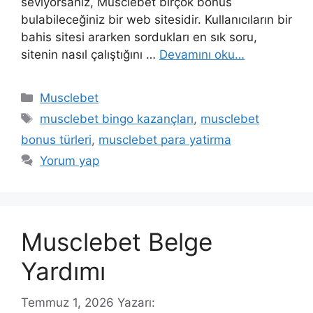
seviyorsanız, Musclebet birçok bonus
bulabileceğiniz bir web sitesidir. Kullanıcıların bir
bahis sitesi ararken sordukları en sık soru,
sitenin nasıl çalıştığını …
Devamını oku…
Kategoriler
Musclebet
Etiketler
musclebet bingo kazançları
,
musclebet
bonus türleri
,
musclebet para yatirma
Yorum yap
Musclebet Belge
Yardımı
Temmuz 1, 2026
Yazarı: