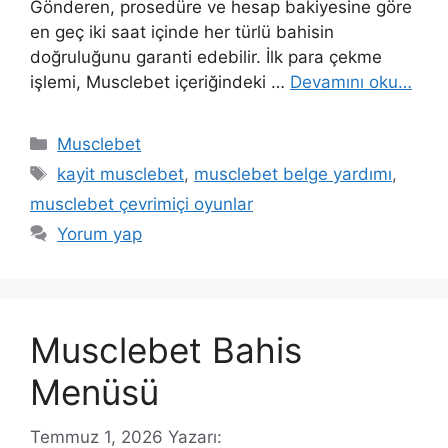
Gönderen, prosedüre ve hesap bakiyesine göre
en geç iki saat içinde her türlü bahisin
doğruluğunu garanti edebilir. İlk para çekme
işlemi, Musclebet içeriğindeki …
Devamını oku…
Kategoriler
Musclebet
Etiketler
kayit musclebet
,
musclebet belge yardımı
,
musclebet çevrimiçi oyunlar
Yorum yap
Musclebet Bahis
Menüsü
Temmuz 1, 2026
Yazarı: