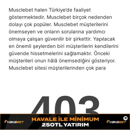
Musclebet halen Türkiye’de faaliyet
göstermektedir. Musclebet birçok nedenden
dolayı çok popüler. Musclebet müşterilerini
önemseyen ve onların sorularına yardımcı
olmaya çalışan güvenilir bir şirkettir. Yapılacak
en önemli şeylerden biri müşterilerin kendilerini
güvende hissetmelerini sağlamaktır. Önceki
müşterileri onun hâlâ önemsediğini gösteriyor.
Musclebet sitesi müşterilerinden çok para
kazanıyor. İnsanların oynayabileceği birçok farklı
türde çevrimiçi oyun vardır. Musclebet çevrimiçi
…
Devamını oku…
Kategoriler
Musclebet
Etiketler
Musclebet
,
Musclebet Güvenilirlik Sorusu
,
×
Musclebet Para Çekmek