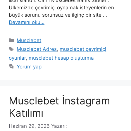
lisanslarıdır. Canlı Musclebet Bahis Siteleri.
Ülkemizde çevrimiçi oynamak isteyenlerin en
büyük sorunu sorunsuz ve ilginç bir site …
Devamını oku…
Kategoriler
Musclebet
Etiketler
Musclebet Adres
,
musclebet çevrimiçi
oyunlar
,
musclebet hesap oluşturma
Yorum yap
Musclebet İnstagram
Katılımı
Haziran 29, 2026
Yazarı: