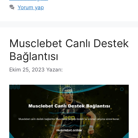
Yorum yap
Musclebet Canlı Destek
Bağlantısı
Ekim 25, 2023
Yazarı: