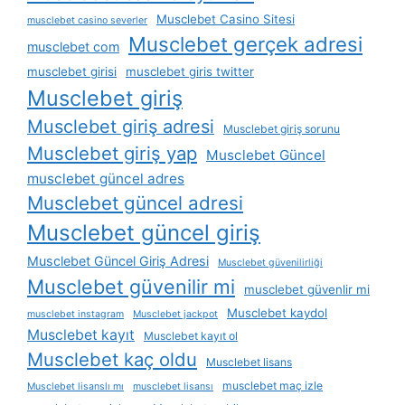
Musclebet Casino Sitesi
musclebet casino severler
Musclebet gerçek adresi
musclebet com
musclebet girisi
musclebet giris twitter
Musclebet giriş
Musclebet giriş adresi
Musclebet giriş sorunu
Musclebet giriş yap
Musclebet Güncel
musclebet güncel adres
Musclebet güncel adresi
Musclebet güncel giriş
Musclebet Güncel Giriş Adresi
Musclebet güvenilirliği
Musclebet güvenilir mi
musclebet güvenlir mi
Musclebet kaydol
musclebet instagram
Musclebet jackpot
Musclebet kayıt
Musclebet kayıt ol
Musclebet kaç oldu
Musclebet lisans
musclebet maç izle
Musclebet lisanslı mı
musclebet lisansı