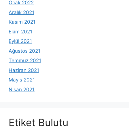
Ocak 2022
Aralık 2021
Kasım 2021
Ekim 2021
Eylül 2021
Ağustos 2021
Temmuz 2021
Haziran 2021
Mayıs 2021
Nisan 2021
Etiket Bulutu