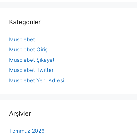
Kategoriler
Musclebet
Musclebet Giriş
Musclebet Şikayet
Musclebet Twitter
Musclebet Yeni Adresi
Arşivler
Temmuz 2026