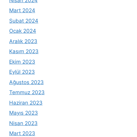
Nisan 2024
Mart 2024
Şubat 2024
Ocak 2024
Aralık 2023
Kasım 2023
Ekim 2023
Eylül 2023
Ağustos 2023
Temmuz 2023
Haziran 2023
Mayıs 2023
Nisan 2023
Mart 2023