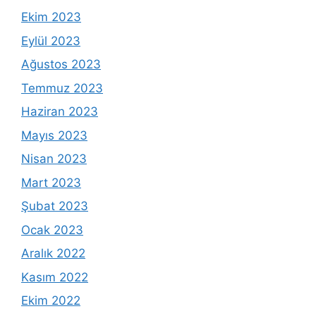
Ekim 2023
Eylül 2023
Ağustos 2023
Temmuz 2023
Haziran 2023
Mayıs 2023
Nisan 2023
Mart 2023
Şubat 2023
Ocak 2023
Aralık 2022
Kasım 2022
Ekim 2022