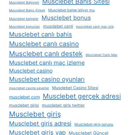
Musclebet Bahis Sitesi
Musclebet Bahisleri
Musclebet belge istiyor mu
Musclebet Bahis Şirketi
Musclebet bonus
Musclebet belgeler
musclebet canli
Musclebet bonusları
musclebet canli maç izle
Musclebet canlı bahis
Musclebet canlı casino
Musclebet canlı destek
Musclebet Canlı Maç
Musclebet canlı maç izleme
Musclebet casino
Musclebet casino oyunları
Musclebet Casino Sitesi
musclebet casino severler
Musclebet gerçek adresi
musclebet com
musclebet girisi
musclebet giris twitter
Musclebet giriş
Musclebet giriş adresi
Musclebet giriş sorunu
Musclebet giriş yap
Musclebet Güncel