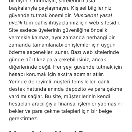
bilmiyor. Unutmayın, şifrelerinizi asla
başkalarıyla paylaşmayın. Kişisel bilgilerinizi
güvende tutmak önemlidir.
Musclebet yasal
üyelik
tüm bahis ihtiyaçlarınız için web sitesidir.
Site sadece üyelerinin güvenliğine öncelik
vermekle kalmaz, aynı zamanda herhangi bir
zamanda tamamlanabilen işlemler için uygun
ödeme seçenekleri sunar. Bazı web sitelerinde
günde dört kez para çekebilirsiniz, ancak
diğerlerinde değil. Her şeyi güvende tutmak için
hesabı korumak için ekstra adımlar atılır.
Yerinde deneyimli müşteri temsilcileri canlı
destek hattında anında depozito ve para çekme
yardımı sağlar. Bu site, müşterilerinin kendi
hesapları aracılığıyla finansal işlemler yapmasını
bekler ve para çekme talepleri için bir belge
gerektirmez.