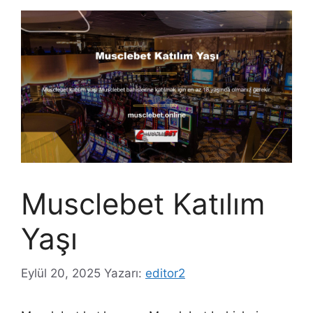
Musclebet Katılım
Yaşı
Eylül 20, 2025
Yazarı:
editor2