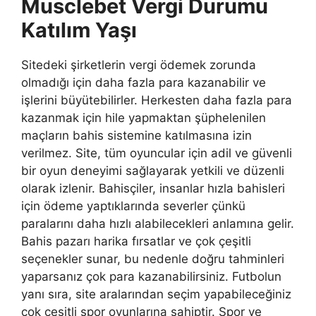
Musclebet Vergi Durumu
Katılım Yaşı
Sitedeki şirketlerin vergi ödemek zorunda
olmadığı için daha fazla para kazanabilir ve
işlerini büyütebilirler. Herkesten daha fazla para
kazanmak için hile yapmaktan şüphelenilen
maçların bahis sistemine katılmasına izin
verilmez. Site, tüm oyuncular için adil ve güvenli
bir oyun deneyimi sağlayarak yetkili ve düzenli
olarak izlenir. Bahisçiler, insanlar hızla bahisleri
için ödeme yaptıklarında severler çünkü
paralarını daha hızlı alabilecekleri anlamına gelir.
Bahis pazarı harika fırsatlar ve çok çeşitli
seçenekler sunar, bu nedenle doğru tahminleri
yaparsanız çok para kazanabilirsiniz. Futbolun
yanı sıra, site aralarından seçim yapabileceğiniz
çok çeşitli spor oyunlarına sahiptir. Spor ve