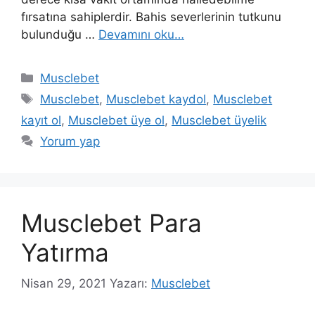
fırsatına sahiplerdir. Bahis severlerinin tutkunu
bulunduğu …
Devamını oku…
Kategoriler
Musclebet
Etiketler
Musclebet
,
Musclebet kaydol
,
Musclebet
kayıt ol
,
Musclebet üye ol
,
Musclebet üyelik
Yorum yap
Musclebet Para
Yatırma
Nisan 29, 2021
Yazarı:
Musclebet