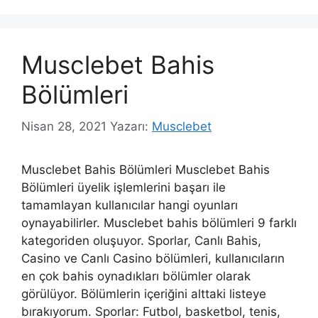
Musclebet Bahis
Bölümleri
Nisan 28, 2021
Yazarı:
Musclebet
Musclebet Bahis Bölümleri Musclebet Bahis
Bölümleri üyelik işlemlerini başarı ile
tamamlayan kullanıcılar hangi oyunları
oynayabilirler. Musclebet bahis bölümleri 9 farklı
kategoriden oluşuyor. Sporlar, Canlı Bahis,
Casino ve Canlı Casino bölümleri, kullanıcıların
en çok bahis oynadıkları bölümler olarak
görülüyor. Bölümlerin içeriğini alttaki listeye
bırakıyorum. Sporlar: Futbol, basketbol, tenis,