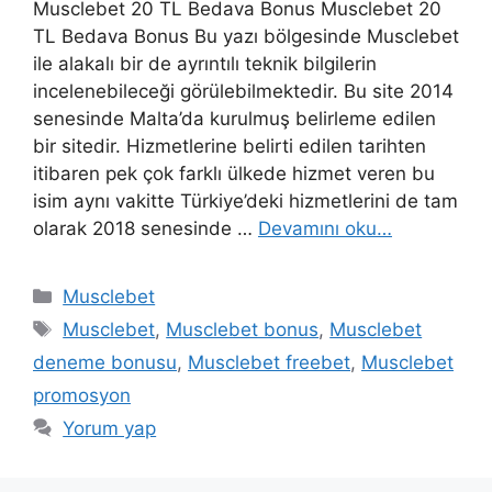
Musclebet 20 TL Bedava Bonus Musclebet 20
TL Bedava Bonus Bu yazı bölgesinde Musclebet
ile alakalı bir de ayrıntılı teknik bilgilerin
incelenebileceği görülebilmektedir. Bu site 2014
senesinde Malta’da kurulmuş belirleme edilen
bir sitedir. Hizmetlerine belirti edilen tarihten
itibaren pek çok farklı ülkede hizmet veren bu
isim aynı vakitte Türkiye’deki hizmetlerini de tam
olarak 2018 senesinde …
Devamını oku…
Kategoriler
Musclebet
Etiketler
Musclebet
,
Musclebet bonus
,
Musclebet
deneme bonusu
,
Musclebet freebet
,
Musclebet
promosyon
Yorum yap