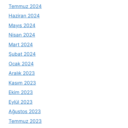
Temmuz 2024
Haziran 2024
Mayıs 2024
Nisan 2024
Mart 2024
Şubat 2024
Ocak 2024
Aralık 2023
Kasım 2023
Ekim 2023
Eylül 2023
Ağustos 2023
Temmuz 2023