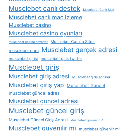
Musclebet canlı destek
Musclebet Canlı Maç
Musclebet canlı maç izleme
Musclebet casino
Musclebet casino oyunları
Musclebet Casino Sitesi
musclebet casino severler
Musclebet gerçek adresi
musclebet com
musclebet girisi
musclebet giris twitter
Musclebet giriş
Musclebet giriş adresi
Musclebet giriş sorunu
Musclebet giriş yap
Musclebet Güncel
musclebet güncel adres
Musclebet güncel adresi
Musclebet güncel giriş
Musclebet Güncel Giriş Adresi
Musclebet güvenilirliği
Musclebet güvenilir mi
musclebet güvenlir mi