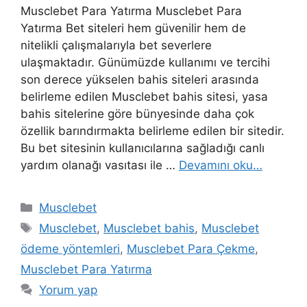
Musclebet Para Yatırma Musclebet Para
Yatırma Bet siteleri hem güvenilir hem de
nitelikli çalışmalarıyla bet severlere
ulaşmaktadır. Günümüzde kullanımı ve tercihi
son derece yükselen bahis siteleri arasında
belirleme edilen Musclebet bahis sitesi, yasa
bahis sitelerine göre bünyesinde daha çok
özellik barındırmakta belirleme edilen bir sitedir.
Bu bet sitesinin kullanıcılarına sağladığı canlı
yardım olanağı vasıtası ile …
Devamını oku…
Kategoriler
Musclebet
Etiketler
Musclebet
,
Musclebet bahis
,
Musclebet
ödeme yöntemleri
,
Musclebet Para Çekme
,
Musclebet Para Yatırma
Yorum yap