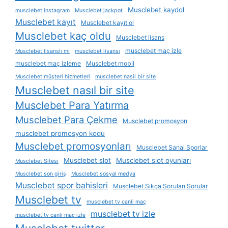
Musclebet kaydol
musclebet instagram
Musclebet jackpot
Musclebet kayıt
Musclebet kayıt ol
Musclebet kaç oldu
Musclebet lisans
musclebet maç izle
Musclebet lisanslı mı
musclebet lisansı
musclebet maç izleme
Musclebet mobil
Musclebet müşteri hizmetleri
musclebet nasil bir site
Musclebet nasıl bir site
Musclebet Para Yatırma
Musclebet Para Çekme
Musclebet promosyon
musclebet promosyon kodu
Musclebet promosyonları
Musclebet Sanal Sporlar
Musclebet slot
Musclebet slot oyunları
Musclebet Sitesi
Musclebet son giriş
Musclebet sosyal medya
Musclebet spor bahisleri
Musclebet Sıkça Sorulan Sorular
Musclebet tv
musclebet tv canli maç
musclebet tv izle
musclebet tv canli maç izle