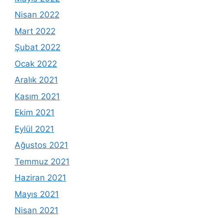
Nisan 2022
Mart 2022
Şubat 2022
Ocak 2022
Aralık 2021
Kasım 2021
Ekim 2021
Eylül 2021
Ağustos 2021
Temmuz 2021
Haziran 2021
Mayıs 2021
Nisan 2021