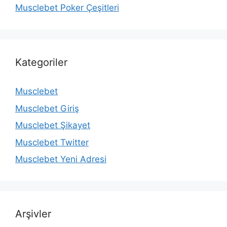
Musclebet Poker Çeşitleri
Kategoriler
Musclebet
Musclebet Giriş
Musclebet Şikayet
Musclebet Twitter
Musclebet Yeni Adresi
Arşivler