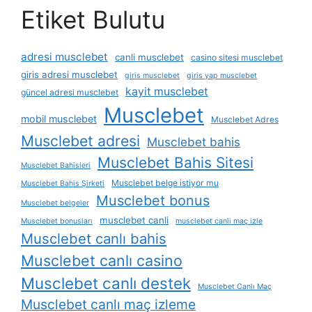
Etiket Bulutu
adresi musclebet
canli musclebet
casino sitesi musclebet
giris adresi musclebet
giris musclebet
giris yap musclebet
kayit musclebet
güncel adresi musclebet
Musclebet
mobil musclebet
Musclebet Adres
Musclebet adresi
Musclebet bahis
Musclebet Bahis Sitesi
Musclebet Bahisleri
Musclebet belge istiyor mu
Musclebet Bahis Şirketi
Musclebet bonus
Musclebet belgeler
musclebet canli
Musclebet bonusları
musclebet canli maç izle
Musclebet canlı bahis
Musclebet canlı casino
Musclebet canlı destek
Musclebet Canlı Maç
Musclebet canlı maç izleme