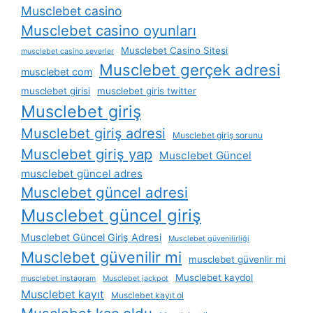
Musclebet casino
Musclebet casino oyunları
Musclebet Casino Sitesi
musclebet casino severler
Musclebet gerçek adresi
musclebet com
musclebet girisi
musclebet giris twitter
Musclebet giriş
Musclebet giriş adresi
Musclebet giriş sorunu
Musclebet giriş yap
Musclebet Güncel
musclebet güncel adres
Musclebet güncel adresi
Musclebet güncel giriş
Musclebet Güncel Giriş Adresi
Musclebet güvenilirliği
Musclebet güvenilir mi
musclebet güvenlir mi
Musclebet kaydol
musclebet instagram
Musclebet jackpot
Musclebet kayıt
Musclebet kayıt ol