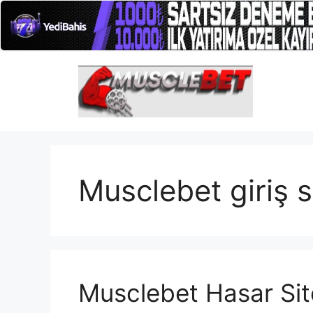
İçeriğe
atla
Musclebet giriş 
Musclebet Hasar Sit