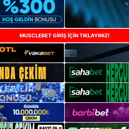
MUSCLEBET GİRİŞ İÇİN TIKLAYINIZ!