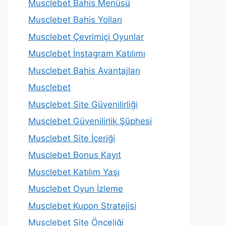
Musclebet Bahis Menüsü
Musclebet Bahis Yolları
Musclebet Çevrimiçi Oyunlar
Musclebet İnstagram Katılımı
Musclebet Bahis Avantajları
Musclebet
Musclebet Site Güvenilirliği
Musclebet Güvenilirlik Şüphesi
Musclebet Site İçeriği
Musclebet Bonus Kayıt
Musclebet Katılım Yaşı
Musclebet Oyun İzleme
Musclebet Kupon Stratejisi
Musclebet Site Önceliği