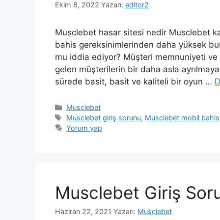
Ekim 8, 2022
Yazarı:
editor2
Musclebet hasar sitesi nedir Musclebet kayı
bahis gereksinimlerinden daha yüksek bul
mu iddia ediyor? Müşteri memnuniyeti ve h
gelen müşterilerin bir daha asla ayrılmay
sürede basit, basit ve kaliteli bir oyun …
D
Kategoriler
Musclebet
Etiketler
Musclebet giriş sorunu
,
Musclebet mobil bahis
Yorum yap
Musclebet Giriş Sor
Haziran 22, 2021
Yazarı:
Musclebet