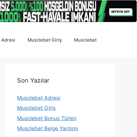
 Adresi
Musclebet Giriş
Musclebet
Son Yazılar
Musclebet Adresi
Musclebet Giriş
Musclebet Bonus Türleri
Musclebet Belge Yardımı