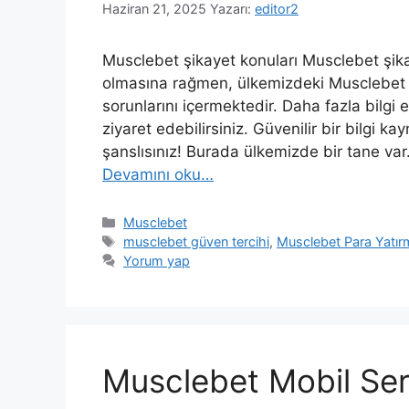
Haziran 21, 2025
Yazarı:
editor2
Musclebet şikayet konuları Musclebet şikay
olmasına rağmen, ülkemizdeki Musclebet ş
sorunlarını içermektedir. Daha fazla bilgi
ziyaret edebilirsiniz. Güvenilir bir bilgi kay
şanslısınız! Burada ülkemizde bir tane var
Devamını oku…
Kategoriler
Musclebet
Etiketler
musclebet güven tercihi
,
Musclebet Para Yatır
Yorum yap
Musclebet Mobil Ser