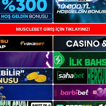
MUSCLEBET GİRİŞ İÇİN TIKLAYINIZ!