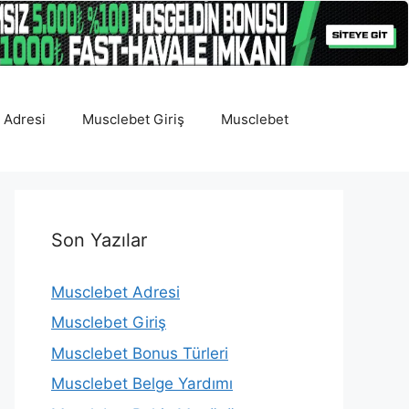
 Adresi
Musclebet Giriş
Musclebet
Son Yazılar
Musclebet Adresi
Musclebet Giriş
Musclebet Bonus Türleri
Musclebet Belge Yardımı