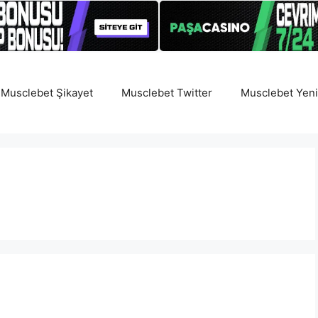
Musclebet Şikayet
Musclebet Twitter
Musclebet Yeni