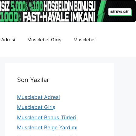
 Adresi
Musclebet Giriş
Musclebet
Son Yazılar
Musclebet Adresi
Musclebet Giriş
Musclebet Bonus Türleri
Musclebet Belge Yardımı