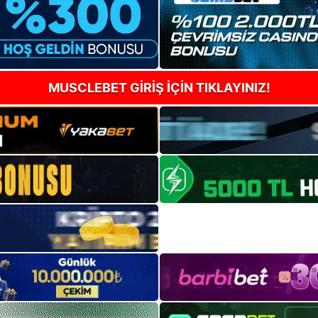
MUSCLEBET GİRİŞ İÇİN TIKLAYINIZ!