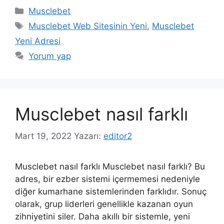
Kategoriler
Musclebet
Etiketler
Musclebet Web Sitesinin Yeni
,
Musclebet
Yeni Adresi
Yorum yap
Musclebet nasıl farklı
Mart 19, 2022
Yazarı:
editor2
Musclebet nasıl farklı Musclebet nasıl farklı? Bu
adres, bir ezber sistemi içermemesi nedeniyle
diğer kumarhane sistemlerinden farklıdır. Sonuç
olarak, grup liderleri genellikle kazanan oyun
zihniyetini siler. Daha akıllı bir sistemle, yeni