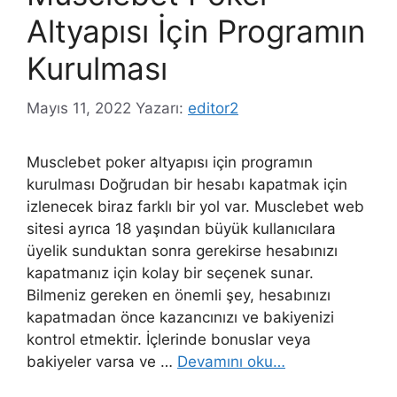
Altyapısı İçin Programın
Kurulması
Mayıs 11, 2022
Yazarı:
editor2
Musclebet poker altyapısı için programın
kurulması Doğrudan bir hesabı kapatmak için
izlenecek biraz farklı bir yol var. Musclebet web
sitesi ayrıca 18 yaşından büyük kullanıcılara
üyelik sunduktan sonra gerekirse hesabınızı
kapatmanız için kolay bir seçenek sunar.
Bilmeniz gereken en önemli şey, hesabınızı
kapatmadan önce kazancınızı ve bakiyenizi
kontrol etmektir. İçlerinde bonuslar veya
bakiyeler varsa ve …
Devamını oku…