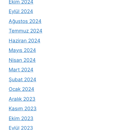
Ekim 2024
Eylül 2024
Ağustos 2024
Temmuz 2024
Haziran 2024
Mayıs 2024
Nisan 2024
Mart 2024
Şubat 2024
Ocak 2024
Aralık 2023
Kasım 2023
Ekim 2023
Eylül 2023