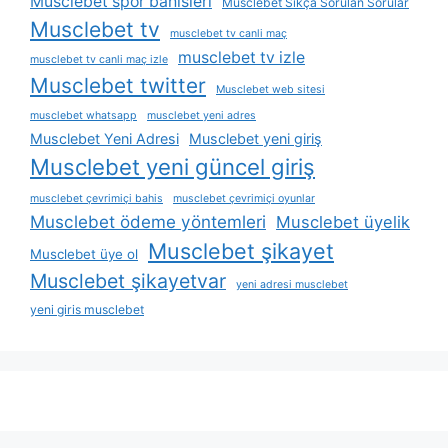
Musclebet spor bahisleri
Musclebet Sıkça Sorulan Sorular
Musclebet tv
musclebet tv canli maç
musclebet tv izle
musclebet tv canli maç izle
Musclebet twitter
Musclebet web sitesi
musclebet whatsapp
musclebet yeni adres
Musclebet Yeni Adresi
Musclebet yeni giriş
Musclebet yeni güncel giriş
musclebet çevrimiçi bahis
musclebet çevrimiçi oyunlar
Musclebet ödeme yöntemleri
Musclebet üyelik
Musclebet şikayet
Musclebet üye ol
Musclebet şikayetvar
yeni adresi musclebet
yeni giris musclebet