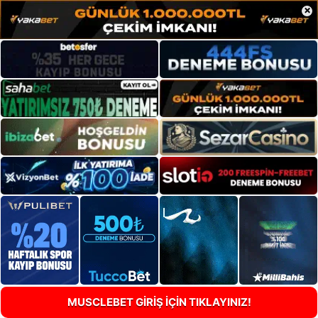
×
MUSCLEBET GİRİŞ İÇİN TIKLAYINIZ!