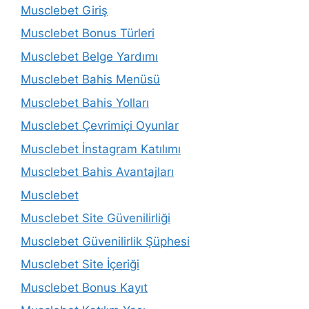
Musclebet Giriş
Musclebet Bonus Türleri
Musclebet Belge Yardımı
Musclebet Bahis Menüsü
Musclebet Bahis Yolları
Musclebet Çevrimiçi Oyunlar
Musclebet İnstagram Katılımı
Musclebet Bahis Avantajları
Musclebet
Musclebet Site Güvenilirliği
Musclebet Güvenilirlik Şüphesi
Musclebet Site İçeriği
Musclebet Bonus Kayıt