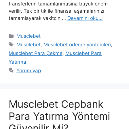
transferlerin tamamlanmasına büyük önem
verilir. Tek bir tık ile finansal aşamalarınızı
tamamlayarak vakitcin …
Devamını oku…
Kategoriler
Musclebet
Etiketler
Musclebet
,
Musclebet ödeme yöntemleri
,
Musclebet Para Çekme
,
Musclebet Para
Yatırma
Yorum yap
Musclebet Cepbank
Para Yatırma Yöntemi
Güvenilir Mi?