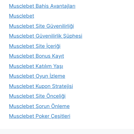
Musclebet Bahis Avantajları
Musclebet
Musclebet Site Güvenilirliği
Musclebet Güvenilirlik Şüphesi
Musclebet Site İçeriği
Musclebet Bonus Kayıt
Musclebet Katılım Yaşı
Musclebet Oyun İzleme
Musclebet Kupon Stratejisi
Musclebet Site Önceliği
Musclebet Sorun Önleme
Musclebet Poker Çeşitleri