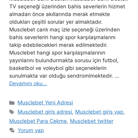
TV seçeneği üzerinden bahis severlerin hizmet
almadan önce akıllarında merak etmekte
oldukları çeşitli sorular yer almaktadır.
Musclebet canlı maç izle seçeneği üzerinden
bahis severlerin hangi spor karşılaşmalarını
takip edebilecekleri merak edilmektedir.
Musclebet hangi spor karşılaşmalarının
yayınlarını bulundurmakta sorusu için futbol,
basketbol ve voleybol gibi seçeneklerin
sunulmakta var olduğu sendromlmektedir. …
Devamını oku…
Kategoriler
Musclebet Yeni Adresi
Etiketler
Musclebet giriş adresi
,
Musclebet giriş yap
,
Musclebet Para Çekme
,
Musclebet twitter
Yorum yap