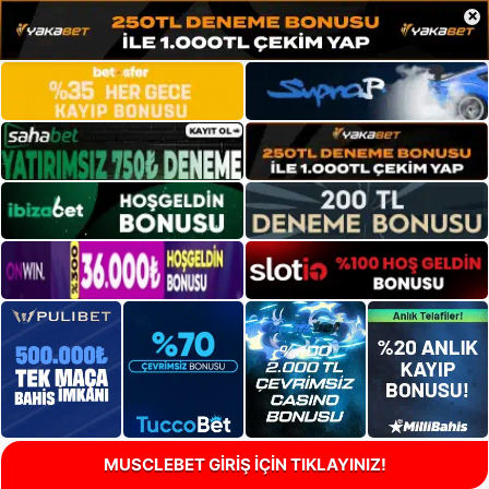
×
MUSCLEBET GİRİŞ İÇİN TIKLAYINIZ!