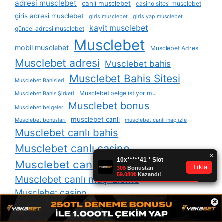
adresi musclebet
canli musclebet
casino sitesi musclebet
giris adresi musclebet
giris musclebet
giris yap musclebet
kayit musclebet
güncel adresi musclebet
Musclebet
mobil musclebet
Musclebet Adres
Musclebet adresi
Musclebet bahis
Musclebet Bahis Sitesi
Musclebet Bahisleri
Musclebet belge istiyor mu
Musclebet Bahis Şirketi
Musclebet bonus
Musclebet belgeler
musclebet canli
Musclebet bonusları
musclebet canli maç izle
Musclebet canlı bahis
Musclebet canlı casino
Musclebet canlı destek
Musclebet Canlı Maç
Musclebet canlı maç izleme
Musclebet casino
×
Musclebet casino oyunları
Musclebet Casino Sitesi
musclebet casino severler