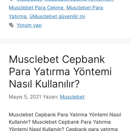
Musclebet Para Çekme
,
Musclebet Para
Yatırma
,
üMusclebet güvenilir mi
Yorum yap
Musclebet Cepbank
Para Yatırma Yöntemi
Nasıl Kullanılır?
Mayıs 5, 2021
Yazarı:
Musclebet
Musclebet Cepbank Para Yatırma Yöntemi Nasıl
Kullanılır? Musclebet Cepbank Para Yatırma
Yöntemi Nasıl Kullanılır? Cepbank para yatırma