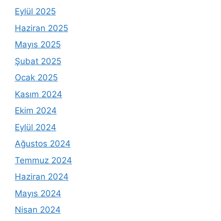
Eylül 2025
Haziran 2025
Mayıs 2025
Şubat 2025
Ocak 2025
Kasım 2024
Ekim 2024
Eylül 2024
Ağustos 2024
Temmuz 2024
Haziran 2024
Mayıs 2024
Nisan 2024