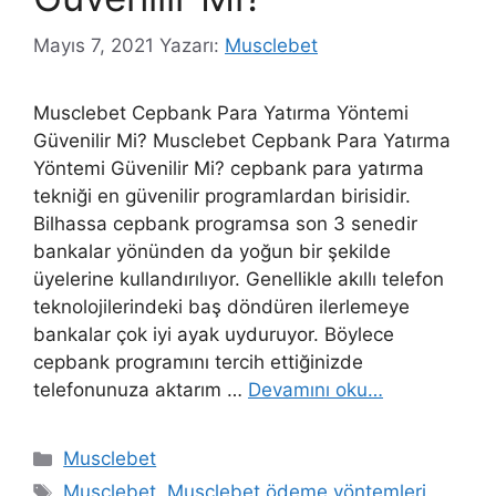
Mayıs 7, 2021
Yazarı:
Musclebet
Musclebet Cepbank Para Yatırma Yöntemi
Güvenilir Mi? Musclebet Cepbank Para Yatırma
Yöntemi Güvenilir Mi? cepbank para yatırma
tekniği en güvenilir programlardan birisidir.
Bilhassa cepbank programsa son 3 senedir
bankalar yönünden da yoğun bir şekilde
üyelerine kullandırılıyor. Genellikle akıllı telefon
teknolojilerindeki baş döndüren ilerlemeye
bankalar çok iyi ayak uyduruyor. Böylece
cepbank programını tercih ettiğinizde
telefonunuza aktarım …
Devamını oku…
Kategoriler
Musclebet
Etiketler
Musclebet
,
Musclebet ödeme yöntemleri
,