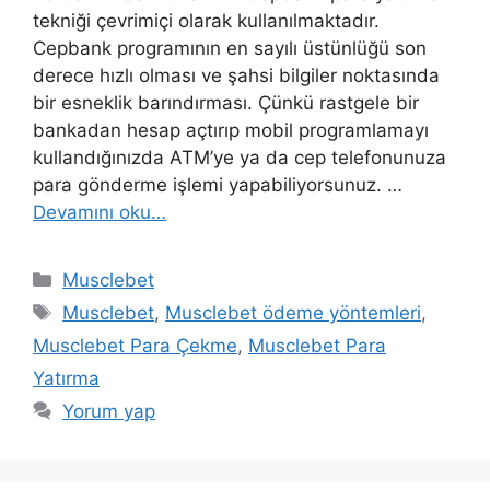
tekniği çevrimiçi olarak kullanılmaktadır.
Cepbank programının en sayılı üstünlüğü son
derece hızlı olması ve şahsi bilgiler noktasında
bir esneklik barındırması. Çünkü rastgele bir
bankadan hesap açtırıp mobil programlamayı
kullandığınızda ATM’ye ya da cep telefonunuza
para gönderme işlemi yapabiliyorsunuz. …
Devamını oku…
Kategoriler
Musclebet
Etiketler
Musclebet
,
Musclebet ödeme yöntemleri
,
Musclebet Para Çekme
,
Musclebet Para
Yatırma
Yorum yap