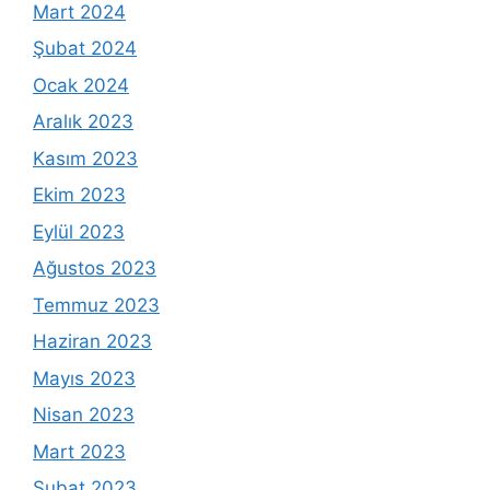
Mart 2024
Şubat 2024
Ocak 2024
Aralık 2023
Kasım 2023
Ekim 2023
Eylül 2023
Ağustos 2023
Temmuz 2023
Haziran 2023
Mayıs 2023
Nisan 2023
Mart 2023
Şubat 2023