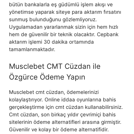
bütün bankalarla eş güdümlü işlem akışı ve
yönetimse yaparak siteye para aktarım fırsatını
sunmuş bulunduğunu gözlemliyoruz.
Uygulamadan yararlanmak sizin için hem hızlı
hem de güvenilir bir teknik olacaktır. Cepbank
aktarım işlemi 30 dakika ortamında
tamamlanmaktadır.
Musclebet CMT Cüzdan ile
Özgürce Ödeme Yapın
Musclebet cmt cüzdan, ödemelerinizi
kolaylaştırıyor. Online iddaa oyunlarına bahis
gerçekleştirme için cmt cüzdan kullanabilirsiniz.
Cmt cüzdan, son birkaç yıldır çevrimiçi bahis
sitelerinin ödeme alternatifleri arasına girmiştir.
Güvenilir ve kolay bir ödeme alternatifidir.