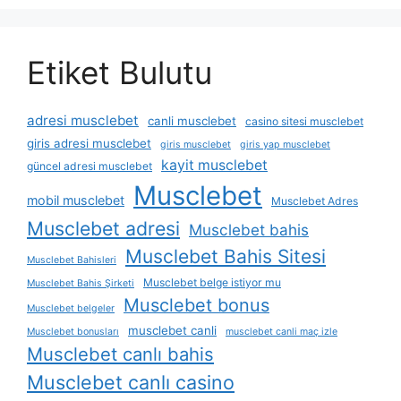
Etiket Bulutu
adresi musclebet
canli musclebet
casino sitesi musclebet
giris adresi musclebet
giris musclebet
giris yap musclebet
kayit musclebet
güncel adresi musclebet
Musclebet
mobil musclebet
Musclebet Adres
Musclebet adresi
Musclebet bahis
Musclebet Bahis Sitesi
Musclebet Bahisleri
Musclebet belge istiyor mu
Musclebet Bahis Şirketi
Musclebet bonus
Musclebet belgeler
musclebet canli
Musclebet bonusları
musclebet canli maç izle
Musclebet canlı bahis
Musclebet canlı casino