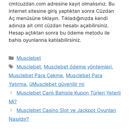
cmtcuzdan.com adresine kayıt olmalısınız. Bu
internet sitesine giriş yaptıktan sonra Cüzdan
Aç menüsüne tıklayın. Tıkladığınızda kendi
adınıza ait cmt cüzdan hesabı açabilirsiniz.
Hesap açtıktan sonra bu ödeme metodu ile
bahis oyunlarına katılabilirsiniz.
Kategoriler
Musclebet
Etiketler
Musclebet
,
Musclebet ödeme yöntemleri
,
Musclebet Para Çekme
,
Musclebet Para
Yatırma
,
üMusclebet güvenilir mi
Musclebet Canlı Bahiste Kupon Türleri Yeterli
Mi?
Musclebet Casino Slot ve Jackpot Oyunları
Nasıldır?