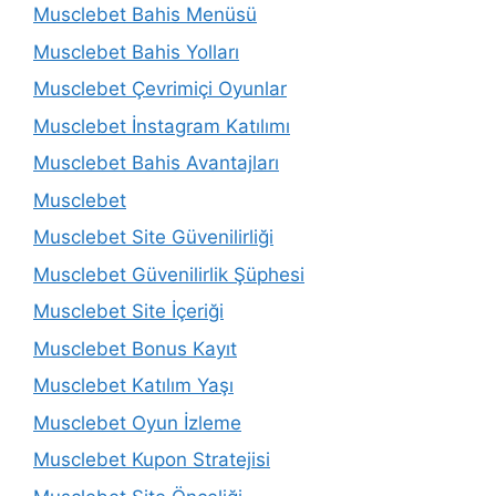
Musclebet Bahis Menüsü
Musclebet Bahis Yolları
Musclebet Çevrimiçi Oyunlar
Musclebet İnstagram Katılımı
Musclebet Bahis Avantajları
Musclebet
Musclebet Site Güvenilirliği
Musclebet Güvenilirlik Şüphesi
Musclebet Site İçeriği
Musclebet Bonus Kayıt
Musclebet Katılım Yaşı
Musclebet Oyun İzleme
Musclebet Kupon Stratejisi