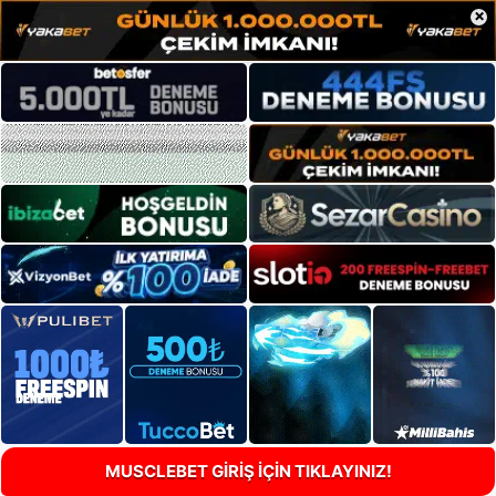
×
MUSCLEBET GİRİŞ İÇİN TIKLAYINIZ!