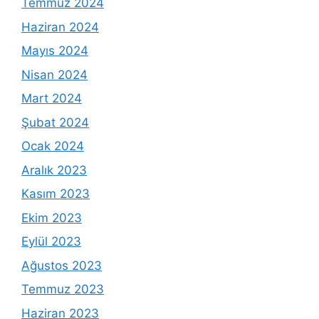
Temmuz 2024
Haziran 2024
Mayıs 2024
Nisan 2024
Mart 2024
Şubat 2024
Ocak 2024
Aralık 2023
Kasım 2023
Ekim 2023
Eylül 2023
Ağustos 2023
Temmuz 2023
Haziran 2023