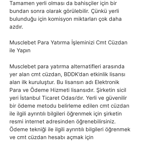
Tamamen yerli olması da bahisçiler için bir
bundan sonra olarak görülebilir. Çünkü yerli
bulunduğu için komisyon miktarları çok daha
azdır.
Musclebet Para Yatırma İşleminizi Cmt Cüzdan
ile Yapın
Musclebet para yatırma alternatifleri arasında
yer alan cmt cüzdan, BDDK’dan etkinlik lisansı
alan ilk kuruluştur. Bu lisansın adı Elektronik
Para ve Ödeme Hizmeti lisansıdır. Şirketin sicil
yeri İstanbul Ticaret Odası’dır. Yerli ve güvenilir
bir ödeme metodu belirleme edilen cmt cüzdan
ile ilgili ayrıntılı bilgileri öğrenmek için şirketin
resmi internet adresinden öğrenebilirsiniz.
Ödeme tekniği ile ilgili ayrıntılı bilgileri öğrenmek
ve cmt cüzdan hesabı açmak için