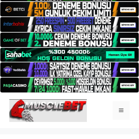
İçeriğe
atla
Menü