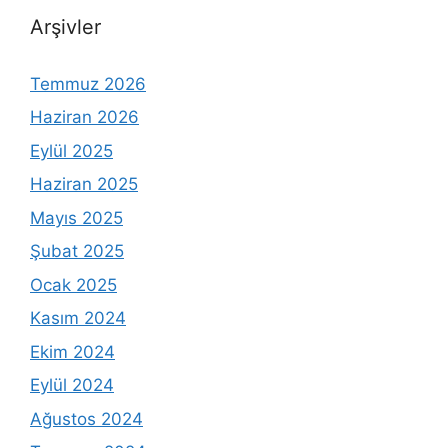
Arşivler
Temmuz 2026
Haziran 2026
Eylül 2025
Haziran 2025
Mayıs 2025
Şubat 2025
Ocak 2025
Kasım 2024
Ekim 2024
Eylül 2024
Ağustos 2024