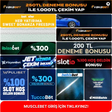
×
MUSCLEBET GİRİŞ İÇİN TIKLAYINIZ!