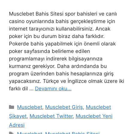
Musclebet Bahis Sitesi spor bahisleri ve canlı
casino oyunlarında bahis gerçekleştirme için
internet tarayıcınızı kullanabilirsiniz. Ancak
poker için bu durum biraz daha farklıdır.
Pokerde bahis yapabilmek için önemli olarak
poker sayfasında belirleme edilen
programlamayı indirerek bilgisayarınıza
kurmanız gerekiyor. Daha ardındanda bu
program üzerinden bahis hesaplarınıza giriş
yapacaksınız. Türkçe ve İngilizce olmak üzere iki
farklı dil …
Devamını oku…
Kategoriler
Musclebet
,
Musclebet Giriş
,
Musclebet
Şikayet
,
Musclebet Twitter
,
Musclebet Yeni
Adresi
Etiketler