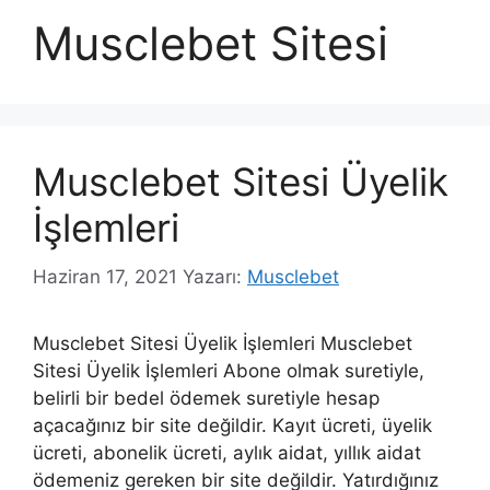
Musclebet Sitesi
Musclebet Sitesi Üyelik
İşlemleri
Haziran 17, 2021
Yazarı:
Musclebet
Musclebet Sitesi Üyelik İşlemleri Musclebet
Sitesi Üyelik İşlemleri Abone olmak suretiyle,
belirli bir bedel ödemek suretiyle hesap
açacağınız bir site değildir. Kayıt ücreti, üyelik
ücreti, abonelik ücreti, aylık aidat, yıllık aidat
ödemeniz gereken bir site değildir. Yatırdığınız