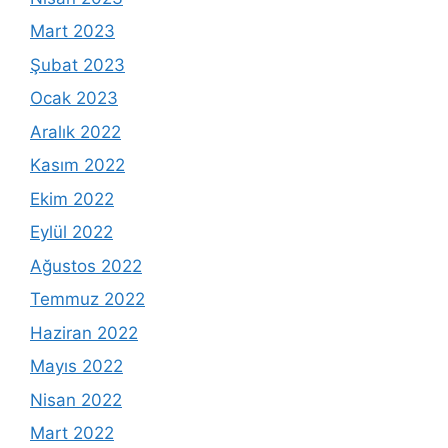
Mart 2023
Şubat 2023
Ocak 2023
Aralık 2022
Kasım 2022
Ekim 2022
Eylül 2022
Ağustos 2022
Temmuz 2022
Haziran 2022
Mayıs 2022
Nisan 2022
Mart 2022