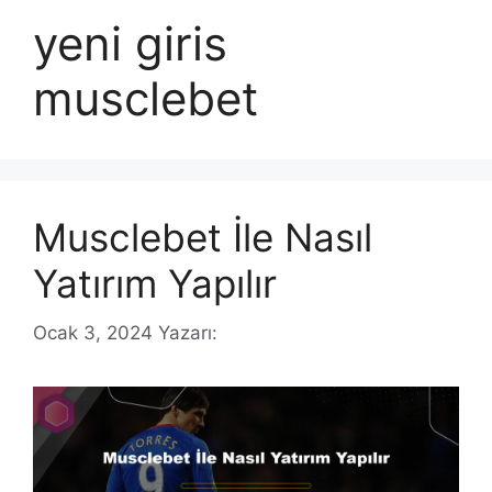
yeni giris
musclebet
Musclebet İle Nasıl
Yatırım Yapılır
Ocak 3, 2024
Yazarı: