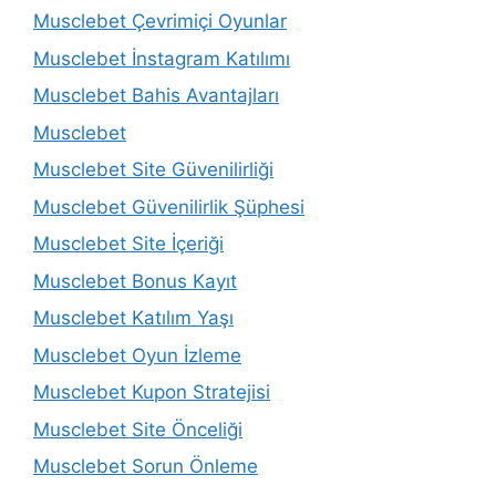
Musclebet Çevrimiçi Oyunlar
Musclebet İnstagram Katılımı
Musclebet Bahis Avantajları
Musclebet
Musclebet Site Güvenilirliği
Musclebet Güvenilirlik Şüphesi
Musclebet Site İçeriği
Musclebet Bonus Kayıt
Musclebet Katılım Yaşı
Musclebet Oyun İzleme
Musclebet Kupon Stratejisi
Musclebet Site Önceliği
Musclebet Sorun Önleme