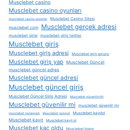
Musclebet casino
Musclebet casino oyunları
Musclebet Casino Sitesi
musclebet casino severler
Musclebet gerçek adresi
musclebet com
musclebet girisi
musclebet giris twitter
Musclebet giriş
Musclebet giriş adresi
Musclebet giriş sorunu
Musclebet giriş yap
Musclebet Güncel
musclebet güncel adres
Musclebet güncel adresi
Musclebet güncel giriş
Musclebet Güncel Giriş Adresi
Musclebet güvenilirliği
Musclebet güvenilir mi
musclebet güvenlir mi
Musclebet kaydol
musclebet instagram
Musclebet jackpot
Musclebet kayıt
Musclebet kayıt ol
Musclebet kaç oldu
Musclebet lisans