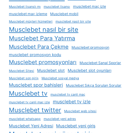
musclebet maç izle
Musclebet lisanslı mı
musclebet lisansı
musclebet maç izleme
Musclebet mobil
Musclebet müşteri hizmetleri
musclebet nasil bir site
Musclebet nasıl bir site
Musclebet Para Yatırma
Musclebet Para Çekme
Musclebet promosyon
musclebet promosyon kodu
Musclebet promosyonları
Musclebet Sanal Sporlar
Musclebet slot
Musclebet slot oyunları
Musclebet Sitesi
Musclebet son giriş
Musclebet sosyal medya
Musclebet spor bahisleri
Musclebet Sıkça Sorulan Sorular
Musclebet tv
musclebet tv canli maç
musclebet tv izle
musclebet tv canli maç izle
Musclebet twitter
Musclebet web sitesi
musclebet whatsapp
musclebet yeni adres
Musclebet Yeni Adresi
Musclebet yeni giriş