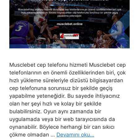
Musclebet cep telefonu hizmeti Musclebet cep
telefonlarının en önemli özelliklerinden biri, çok
hızlı yükleme süreleriyle dizüstü bilgisayardan
cep telefonuna sorunsuz bir şekilde geçiş
yapabilme yeteneğidir. Bu sayede ihtiyacınız
olan her şeyi hızlı ve kolay bir şekilde
bulabilirsiniz. Oyun aynı zamanda bir
uygulamada veya bir web tarayıcısında da
oynanabilir. Böylece herhangi bir can sıkıcı
çökme olmadan …
Devamını oku…