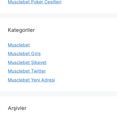
Musclebet Poker Çeşitleri
Kategoriler
Musclebet
Musclebet Giriş
Musclebet Şikayet
Musclebet Twitter
Musclebet Yeni Adresi
Arşivler