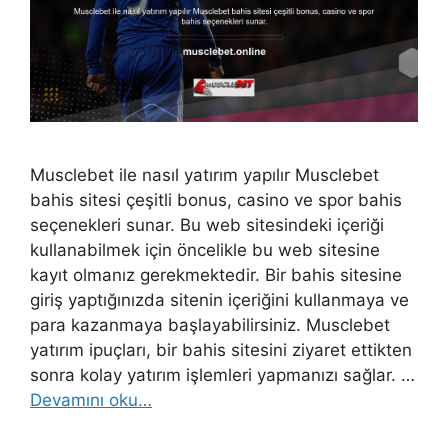
Musclebet ile nasıl yatırım yapılır Musclebet
bahis sitesi çeşitli bonus, casino ve spor bahis
seçenekleri sunar. Bu web sitesindeki içeriği
kullanabilmek için öncelikle bu web sitesine
kayıt olmanız gerekmektedir. Bir bahis sitesine
giriş yaptığınızda sitenin içeriğini kullanmaya ve
para kazanmaya başlayabilirsiniz. Musclebet
yatırım ipuçları, bir bahis sitesini ziyaret ettikten
sonra kolay yatırım işlemleri yapmanızı sağlar. …
Devamını oku…