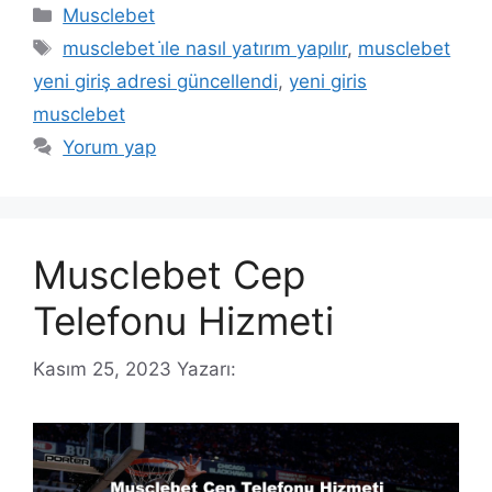
Kategoriler
Musclebet
Etiketler
musclebet i̇le nasıl yatırım yapılır
,
musclebet
yeni giriş adresi güncellendi
,
yeni giris
musclebet
Yorum yap
Musclebet Cep
Telefonu Hizmeti
Kasım 25, 2023
Yazarı: