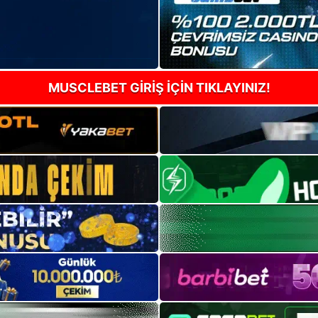
MUSCLEBET GİRİŞ İÇİN TIKLAYINIZ!