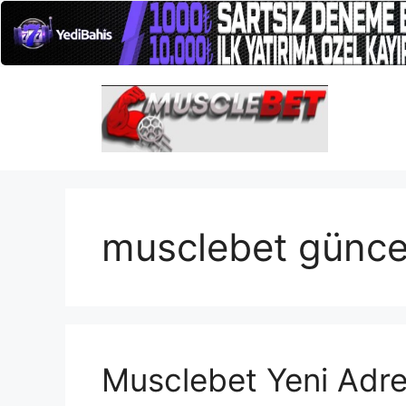
İçeriğe
atla
musclebet güncel
Musclebet Yeni Adr