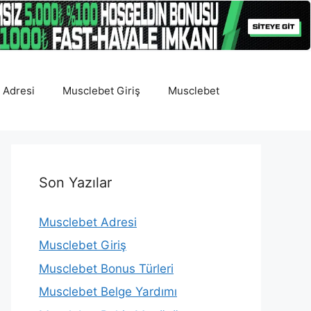
 Adresi
Musclebet Giriş
Musclebet
Son Yazılar
Musclebet Adresi
Musclebet Giriş
Musclebet Bonus Türleri
Musclebet Belge Yardımı