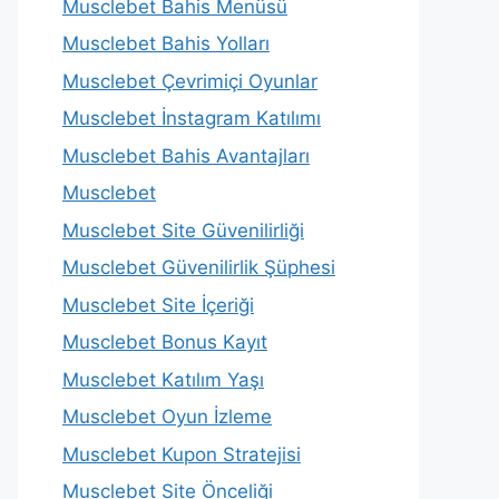
Musclebet Bahis Menüsü
Musclebet Bahis Yolları
Musclebet Çevrimiçi Oyunlar
Musclebet İnstagram Katılımı
Musclebet Bahis Avantajları
Musclebet
Musclebet Site Güvenilirliği
Musclebet Güvenilirlik Şüphesi
Musclebet Site İçeriği
Musclebet Bonus Kayıt
Musclebet Katılım Yaşı
Musclebet Oyun İzleme
Musclebet Kupon Stratejisi
Musclebet Site Önceliği