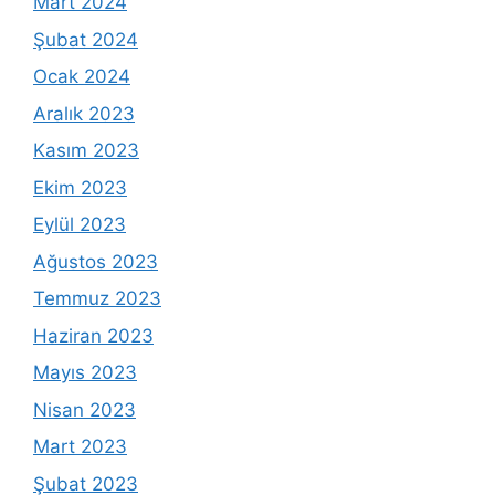
Mart 2024
Şubat 2024
Ocak 2024
Aralık 2023
Kasım 2023
Ekim 2023
Eylül 2023
Ağustos 2023
Temmuz 2023
Haziran 2023
Mayıs 2023
Nisan 2023
Mart 2023
Şubat 2023