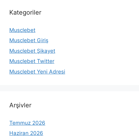
Kategoriler
Musclebet
Musclebet Giriş
Musclebet Şikayet
Musclebet Twitter
Musclebet Yeni Adresi
Arşivler
Temmuz 2026
Haziran 2026