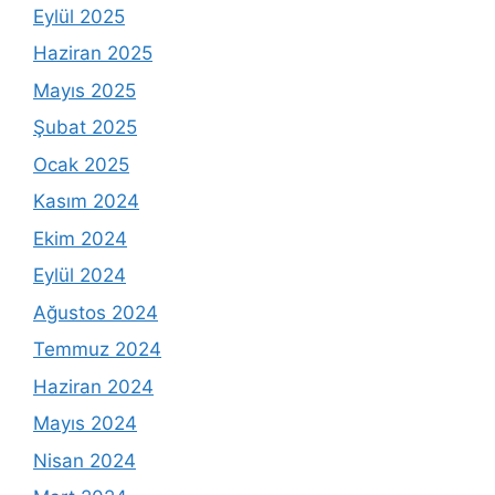
Eylül 2025
Haziran 2025
Mayıs 2025
Şubat 2025
Ocak 2025
Kasım 2024
Ekim 2024
Eylül 2024
Ağustos 2024
Temmuz 2024
Haziran 2024
Mayıs 2024
Nisan 2024