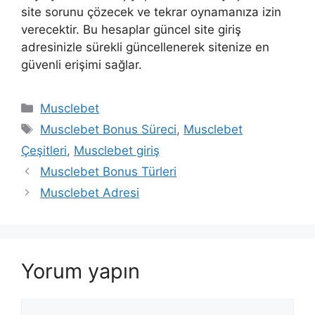
site sorunu çözecek ve tekrar oynamanıza izin
verecektir. Bu hesaplar güncel site giriş
adresinizle sürekli güncellenerek sitenize en
güvenli erişimi sağlar.
Kategoriler
Musclebet
Etiketler
Musclebet Bonus Süreci
,
Musclebet
Çeşitleri
,
Musclebet giriş
Musclebet Bonus Türleri
Musclebet Adresi
Yorum yapın
Yorum