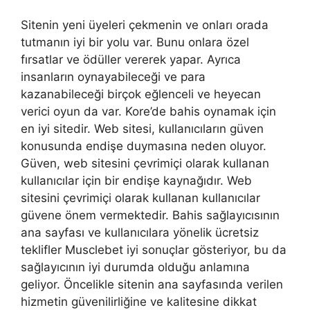
Sitenin yeni üyeleri çekmenin ve onları orada
tutmanın iyi bir yolu var. Bunu onlara özel
fırsatlar ve ödüller vererek yapar. Ayrıca
insanların oynayabileceği ve para
kazanabileceği birçok eğlenceli ve heyecan
verici oyun da var. Kore’de bahis oynamak için
en iyi sitedir. Web sitesi, kullanıcıların güven
konusunda endişe duymasına neden oluyor.
Güven, web sitesini çevrimiçi olarak kullanan
kullanıcılar için bir endişe kaynağıdır. Web
sitesini çevrimiçi olarak kullanan kullanıcılar
güvene önem vermektedir. Bahis sağlayıcısının
ana sayfası ve kullanıcılara yönelik ücretsiz
teklifler Musclebet iyi sonuçlar gösteriyor, bu da
sağlayıcının iyi durumda olduğu anlamına
geliyor. Öncelikle sitenin ana sayfasında verilen
hizmetin güvenilirliğine ve kalitesine dikkat