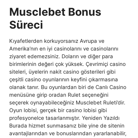
Musclebet Bonus
Süreci
Kıyafetlerden korkuyorsanız Avrupa ve
Amerika’nın en iyi casinolarını ve casinolarını
ziyaret edemezsiniz. Doların ve diğer para
birimlerinin değeri çok yüksek. Çevrimiçi casino
siteleri, üyelerin nakit casino gösterileri gibi
çeşitli casino oyunlarının keyfini çıkarmasına
olanak tanır. Bu oyunlardan biri de Canlı Casino
menüsüne girip oradan Rulet seçeneğini
seçerek oynayabileceğiniz Musclebet Ruleti’dir.
Oyun lobisi, gerçek bir casino lobisi gibi
profesyonelce tasarlanmıştır. Yeniden Yazıldı
Burada hizmet sunmasanız bile yine de sitenin
avantajlarından ve bonuslarından yararlanabilir,