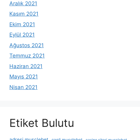
Aralık 2021
Kasım 2021
Ekim 2021
Eylül 2021
Ağustos 2021
Temmuz 2021
Haziran 2021
Mayıs 2021
Nisan 2021
Etiket Bulutu
adresi musclebet
canli musclebet
casino sitesi musclebet