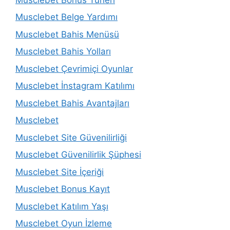
Musclebet Belge Yardımı
Musclebet Bahis Menüsü
Musclebet Bahis Yolları
Musclebet Çevrimiçi Oyunlar
Musclebet İnstagram Katılımı
Musclebet Bahis Avantajları
Musclebet
Musclebet Site Güvenilirliği
Musclebet Güvenilirlik Şüphesi
Musclebet Site İçeriği
Musclebet Bonus Kayıt
Musclebet Katılım Yaşı
Musclebet Oyun İzleme