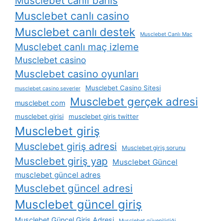
Musclebet canlı bahis
Musclebet canlı casino
Musclebet canlı destek
Musclebet Canlı Maç
Musclebet canlı maç izleme
Musclebet casino
Musclebet casino oyunları
Musclebet Casino Sitesi
musclebet casino severler
Musclebet gerçek adresi
musclebet com
musclebet girisi
musclebet giris twitter
Musclebet giriş
Musclebet giriş adresi
Musclebet giriş sorunu
Musclebet giriş yap
Musclebet Güncel
musclebet güncel adres
Musclebet güncel adresi
Musclebet güncel giriş
Musclebet Güncel Giriş Adresi
Musclebet güvenilirliği