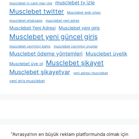
musclebet tv izle
musclebet tv canli maç izle
Musclebet twitter
Musclebet web sitesi
musclebet whatsapp
musclebet yeni adres
Musclebet Yeni Adresi
Musclebet yeni giriş
Musclebet yeni güncel giriş
musclebet çevrimiçi bahis
musclebet çevrimiçi oyunlar
Musclebet ödeme yöntemleri
Musclebet üyelik
Musclebet şikayet
Musclebet üye ol
Musclebet şikayetvar
yeni adresi musclebet
yeni giris musclebet
"Avrasya'nın en büyük reklam platformunda olmak için