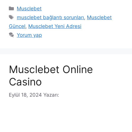
Kategoriler
Musclebet
Etiketler
musclebet bağlantı sorunları
,
Musclebet
Güncel
,
Musclebet Yeni Adresi
Yorum yap
Musclebet Online
Casino
Eylül 18, 2024
Yazarı: