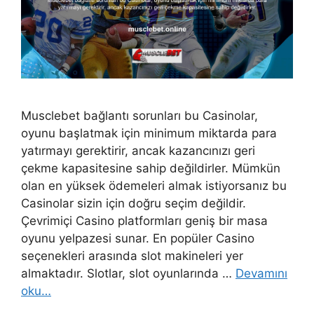
Musclebet bağlantı sorunları bu Casinolar,
oyunu başlatmak için minimum miktarda para
yatırmayı gerektirir, ancak kazancınızı geri
çekme kapasitesine sahip değildirler. Mümkün
olan en yüksek ödemeleri almak istiyorsanız bu
Casinolar sizin için doğru seçim değildir.
Çevrimiçi Casino platformları geniş bir masa
oyunu yelpazesi sunar. En popüler Casino
seçenekleri arasında slot makineleri yer
almaktadır. Slotlar, slot oyunlarında …
Devamını
oku…