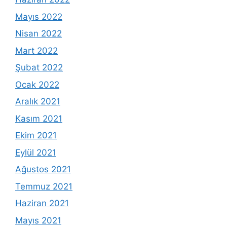
Mayıs 2022
Nisan 2022
Mart 2022
Şubat 2022
Ocak 2022
Aralık 2021
Kasım 2021
Ekim 2021
Eylül 2021
Ağustos 2021
Temmuz 2021
Haziran 2021
Mayıs 2021