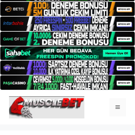
İçeriğe
atla
Menü