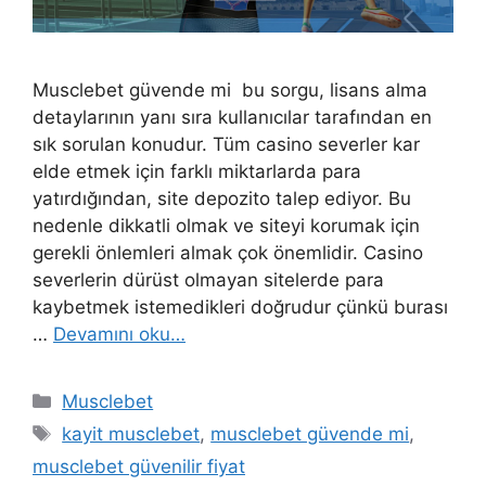
Musclebet güvende mi bu sorgu, lisans alma
detaylarının yanı sıra kullanıcılar tarafından en
sık sorulan konudur. Tüm casino severler kar
elde etmek için farklı miktarlarda para
yatırdığından, site depozito talep ediyor. Bu
nedenle dikkatli olmak ve siteyi korumak için
gerekli önlemleri almak çok önemlidir. Casino
severlerin dürüst olmayan sitelerde para
kaybetmek istemedikleri doğrudur çünkü burası
…
Devamını oku…
Kategoriler
Musclebet
Etiketler
kayit musclebet
,
musclebet güvende mi
,
musclebet güvenilir fiyat