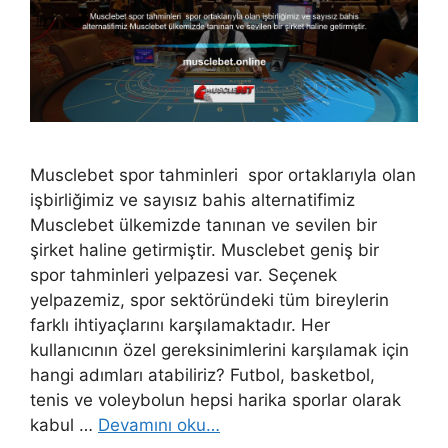
Musclebet spor tahminleri spor ortaklarıyla olan
işbirliğimiz ve sayısız bahis alternatifimiz
Musclebet ülkemizde tanınan ve sevilen bir
şirket haline getirmiştir. Musclebet geniş bir
spor tahminleri yelpazesi var. Seçenek
yelpazemiz, spor sektöründeki tüm bireylerin
farklı ihtiyaçlarını karşılamaktadır. Her
kullanıcının özel gereksinimlerini karşılamak için
hangi adımları atabiliriz? Futbol, ​​basketbol, ​​
tenis ve voleybolun hepsi harika sporlar olarak
kabul …
Devamını oku…