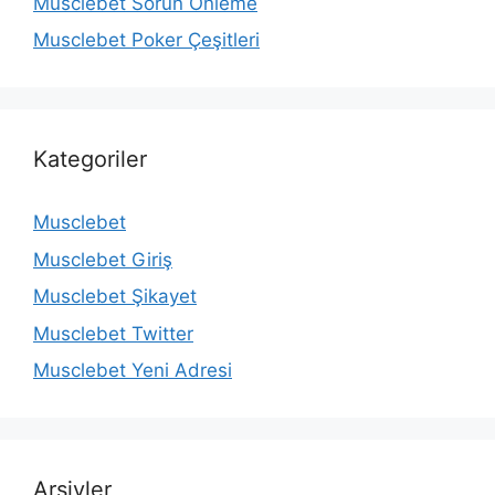
Musclebet Sorun Önleme
Musclebet Poker Çeşitleri
Kategoriler
Musclebet
Musclebet Giriş
Musclebet Şikayet
Musclebet Twitter
Musclebet Yeni Adresi
Arşivler