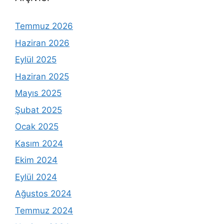
Temmuz 2026
Haziran 2026
Eylül 2025
Haziran 2025
Mayıs 2025
Şubat 2025
Ocak 2025
Kasım 2024
Ekim 2024
Eylül 2024
Ağustos 2024
Temmuz 2024