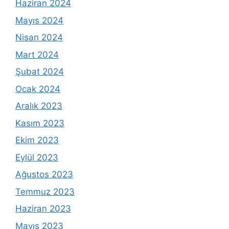
Haziran 2024
Mayıs 2024
Nisan 2024
Mart 2024
Şubat 2024
Ocak 2024
Aralık 2023
Kasım 2023
Ekim 2023
Eylül 2023
Ağustos 2023
Temmuz 2023
Haziran 2023
Mayıs 2023