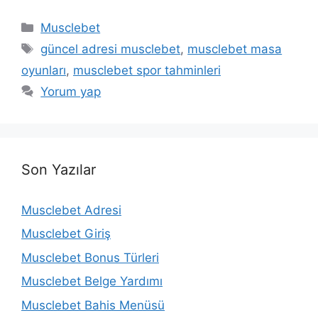
Kategoriler
Musclebet
Etiketler
güncel adresi musclebet
,
musclebet masa
oyunları
,
musclebet spor tahminleri
Yorum yap
Son Yazılar
Musclebet Adresi
Musclebet Giriş
Musclebet Bonus Türleri
Musclebet Belge Yardımı
Musclebet Bahis Menüsü