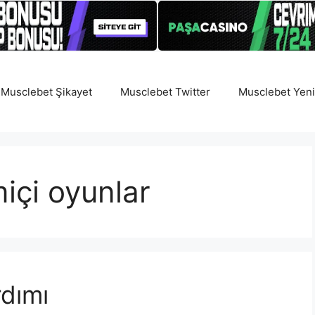
Musclebet Şikayet
Musclebet Twitter
Musclebet Yeni
içi oyunlar
dımı