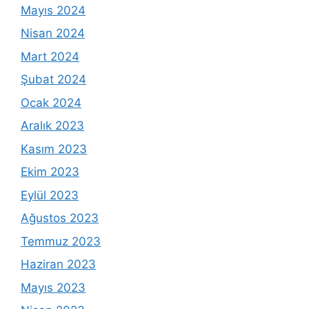
Mayıs 2024
Nisan 2024
Mart 2024
Şubat 2024
Ocak 2024
Aralık 2023
Kasım 2023
Ekim 2023
Eylül 2023
Ağustos 2023
Temmuz 2023
Haziran 2023
Mayıs 2023