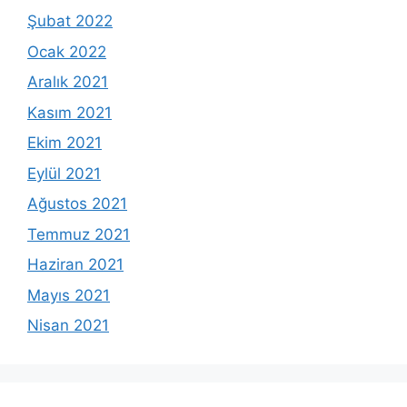
Şubat 2022
Ocak 2022
Aralık 2021
Kasım 2021
Ekim 2021
Eylül 2021
Ağustos 2021
Temmuz 2021
Haziran 2021
Mayıs 2021
Nisan 2021