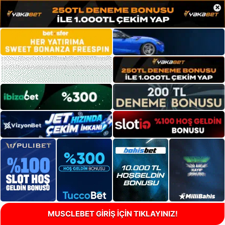
×
MUSCLEBET GİRİŞ İÇİN TIKLAYINIZ!