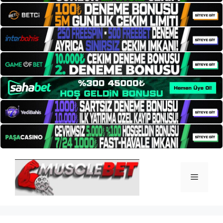
İçeriğe
atla
Menü