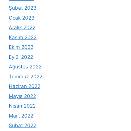
Şubat 2023
Ocak 2023
Aralık 2022
Kasım 2022
Ekim 2022
Eylül 2022
Ağustos 2022
Temmuz 2022
Haziran 2022
Mayıs 2022
Nisan 2022
Mart 2022
Şubat 2022