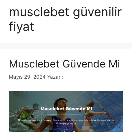
musclebet güvenilir
fiyat
Musclebet Güvende Mi
Mayıs 29, 2024
Yazarı: