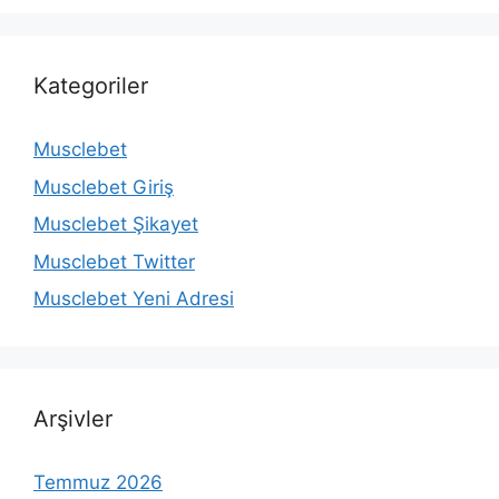
Kategoriler
Musclebet
Musclebet Giriş
Musclebet Şikayet
Musclebet Twitter
Musclebet Yeni Adresi
Arşivler
Temmuz 2026