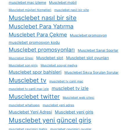
musclebet maç izleme
Musclebet mobil
Musclebet müşteri hizmetleri
musclebet nasil bir site
Musclebet nasıl bir site
Musclebet Para Yatırma
Musclebet Para Çekme
Musclebet promosyon
musclebet promosyon kodu
Musclebet promosyonları
Musclebet Sanal Sporlar
Musclebet slot
Musclebet slot oyunları
Musclebet Sitesi
Musclebet son giriş
Musclebet sosyal medya
Musclebet spor bahisleri
Musclebet Sıkça Sorulan Sorular
Musclebet tv
musclebet tv canli maç
musclebet tv izle
musclebet tv canli maç izle
Musclebet twitter
Musclebet web sitesi
musclebet whatsapp
musclebet yeni adres
Musclebet Yeni Adresi
Musclebet yeni giriş
Musclebet yeni güncel giriş
musclebet çevrimiçi bahis
musclebet çevrimiçi oyunlar