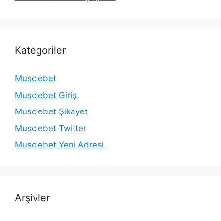
Kategoriler
Musclebet
Musclebet Giriş
Musclebet Şikayet
Musclebet Twitter
Musclebet Yeni Adresi
Arşivler