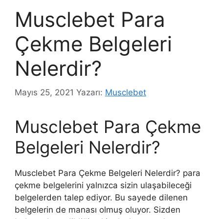
Musclebet Para
Çekme Belgeleri
Nelerdir?
Mayıs 25, 2021
Yazarı:
Musclebet
Musclebet Para Çekme
Belgeleri Nelerdir?
Musclebet Para Çekme Belgeleri Nelerdir? para
çekme belgelerini yalnızca sizin ulaşabileceği
belgelerden talep ediyor. Bu sayede dilenen
belgelerin de manası olmuş oluyor. Sizden