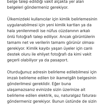
belge talep edildiği vakit alçakta yer alan
belgeleri göndermeniz gerekiyor.
Ülkemizdeki kullanıcılar için kimlik belirlemesinin
uygulanabilmesi için yeni kimlik kartları ya da
hala yenilenmedi ise nüfus cüzdanının arkalı
önlü fotoğrafı talep ediliyor. Ancak görüntülerin
tamamı net ve verilerin tamamı görünür olması
gerekiyor. Kimlik kayıbı yaşan üyeler için canlı
destek oluru ile ehliyet fotoğrafı da kimi vakit
geçerli olabiliyor ya da pasaport.
Oturduğunuz adresin belirleme edilebilmesi için
imzalı belirleme edilen bir ikametgâh belgesinin
gönderilmesi gereklidir. Eğer buna
ulaşamazsanız evinizde sizin üzerinize ait
belirleme edilen elektrik, su, naturalgaz faturası
göndermeniz gerekiyor. Bunun üstünde de sizin