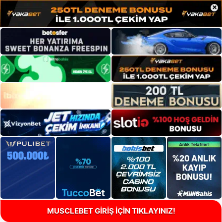
×
MUSCLEBET GİRİŞ İÇİN TIKLAYINIZ!