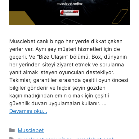
Musclebet canlı bingo her yerde dikkat çeken
yerler var. Aynı şey müşteri hizmetleri için de
geçerli. Ve “Bize Ulaşın” bölümü. Box, dünyanın
her yerinden siteyi ziyaret etmek ve sorularına
yanıt almak isteyen oyuncuları destekliyor.
Takımlar, garantiler sırasında çeşitli oyun öncesi
bilgiler gönderir ve hiçbir şeyin gözden
kaçırılmadığından emin olmak için çeşitli
güvenlik duvarı uygulamaları kullanır. …
Devamını oku…
Kategoriler
Musclebet
Etiketler