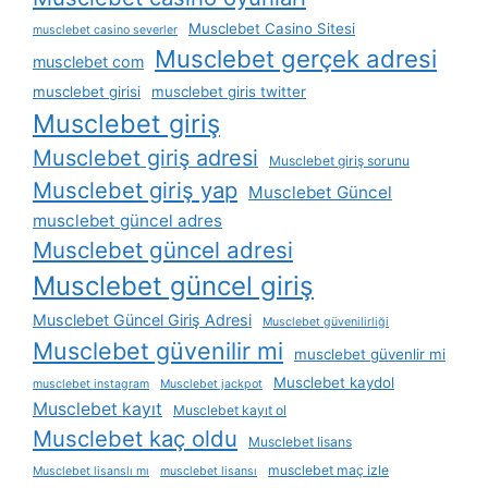
Musclebet Casino Sitesi
musclebet casino severler
Musclebet gerçek adresi
musclebet com
musclebet girisi
musclebet giris twitter
Musclebet giriş
Musclebet giriş adresi
Musclebet giriş sorunu
Musclebet giriş yap
Musclebet Güncel
musclebet güncel adres
Musclebet güncel adresi
Musclebet güncel giriş
Musclebet Güncel Giriş Adresi
Musclebet güvenilirliği
Musclebet güvenilir mi
musclebet güvenlir mi
Musclebet kaydol
musclebet instagram
Musclebet jackpot
Musclebet kayıt
Musclebet kayıt ol
Musclebet kaç oldu
Musclebet lisans
musclebet maç izle
Musclebet lisanslı mı
musclebet lisansı