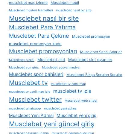
musclebet maç izleme
Musclebet mobil
Musclebet müşteri hizmetleri
musclebet nasil bir site
Musclebet nasıl bir site
Musclebet Para Yatırma
Musclebet Para Çekme
Musclebet promosyon
musclebet promosyon kodu
Musclebet promosyonları
Musclebet Sanal Sporlar
Musclebet slot
Musclebet slot oyunları
Musclebet Sitesi
Musclebet son giriş
Musclebet sosyal medya
Musclebet spor bahisleri
Musclebet Sıkça Sorulan Sorular
Musclebet tv
musclebet tv canli maç
musclebet tv izle
musclebet tv canli maç izle
Musclebet twitter
Musclebet web sitesi
musclebet whatsapp
musclebet yeni adres
Musclebet Yeni Adresi
Musclebet yeni giriş
Musclebet yeni güncel giriş
musclebet çevrimiçi bahis
musclebet çevrimiçi oyunlar