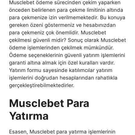
Musclebet ödeme sürecinden çekim yaparken
önceden belirlenen para çekme limitinin altında
para çekmenize izin verilmemektedir. Bu konuya
gereken özeni göstermeniz ve hesabınızdan
para çekmeniz çok önemlidir. Musclebet
çekilmesi güvenli midir? Sonuç olarak Musclebet
ödeme işlemlerinden çekilmek mümkündür.
Ödeme seçeneklerinin güvenli yatırım işlemlerini
garanti altına almak için özel kuralları vardır.
Yatırım formu sayesinde katılımcılar yatırım
işlemlerini doğrudan hesaplarından rahatlıkla
gerçekleştirebilmektedirler.
Musclebet Para
Yatırma
Esasen, Musclebet para yatırma işlemlerinin