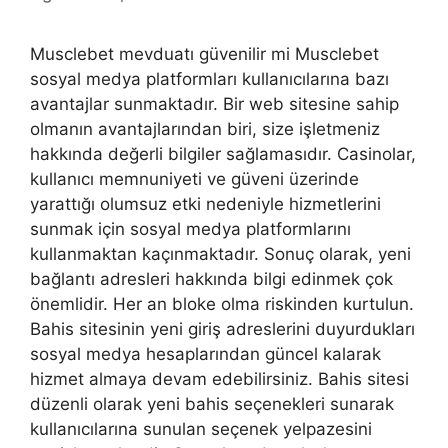
Musclebet mevduatı güvenilir mi Musclebet
sosyal medya platformları kullanıcılarına bazı
avantajlar sunmaktadır. Bir web sitesine sahip
olmanın avantajlarından biri, size işletmeniz
hakkında değerli bilgiler sağlamasıdır. Casinolar,
kullanıcı memnuniyeti ve güveni üzerinde
yarattığı olumsuz etki nedeniyle hizmetlerini
sunmak için sosyal medya platformlarını
kullanmaktan kaçınmaktadır. Sonuç olarak, yeni
bağlantı adresleri hakkında bilgi edinmek çok
önemlidir. Her an bloke olma riskinden kurtulun.
Bahis sitesinin yeni giriş adreslerini duyurdukları
sosyal medya hesaplarından güncel kalarak
hizmet almaya devam edebilirsiniz. Bahis sitesi
düzenli olarak yeni bahis seçenekleri sunarak
kullanıcılarına sunulan seçenek yelpazesini