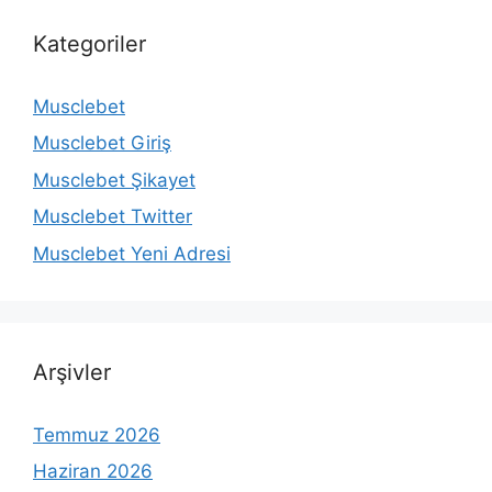
Kategoriler
Musclebet
Musclebet Giriş
Musclebet Şikayet
Musclebet Twitter
Musclebet Yeni Adresi
Arşivler
Temmuz 2026
Haziran 2026