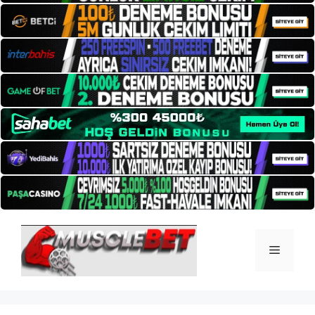
İçeriğe
atla
Menü