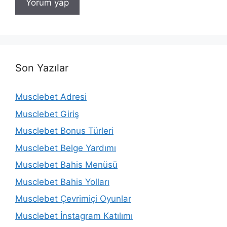
Son Yazılar
Musclebet Adresi
Musclebet Giriş
Musclebet Bonus Türleri
Musclebet Belge Yardımı
Musclebet Bahis Menüsü
Musclebet Bahis Yolları
Musclebet Çevrimiçi Oyunlar
Musclebet İnstagram Katılımı