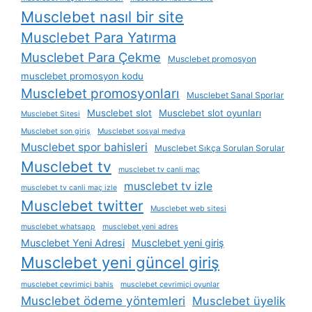
Musclebet nasıl bir site
Musclebet Para Yatırma
Musclebet Para Çekme
Musclebet promosyon
musclebet promosyon kodu
Musclebet promosyonları
Musclebet Sanal Sporlar
Musclebet slot
Musclebet slot oyunları
Musclebet Sitesi
Musclebet son giriş
Musclebet sosyal medya
Musclebet spor bahisleri
Musclebet Sıkça Sorulan Sorular
Musclebet tv
musclebet tv canli maç
musclebet tv izle
musclebet tv canli maç izle
Musclebet twitter
Musclebet web sitesi
musclebet whatsapp
musclebet yeni adres
Musclebet Yeni Adresi
Musclebet yeni giriş
Musclebet yeni güncel giriş
musclebet çevrimiçi bahis
musclebet çevrimiçi oyunlar
Musclebet ödeme yöntemleri
Musclebet üyelik