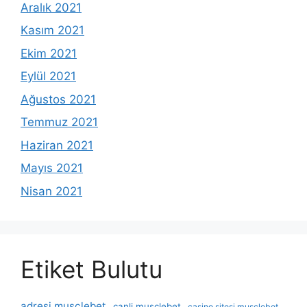
Aralık 2021
Kasım 2021
Ekim 2021
Eylül 2021
Ağustos 2021
Temmuz 2021
Haziran 2021
Mayıs 2021
Nisan 2021
Etiket Bulutu
adresi musclebet
canli musclebet
casino sitesi musclebet