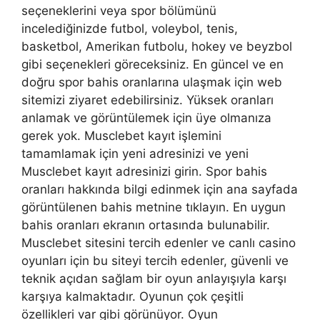
seçeneklerini veya spor bölümünü
incelediğinizde futbol, ​​voleybol, tenis,
basketbol, ​​Amerikan futbolu, hokey ve beyzbol
gibi seçenekleri göreceksiniz. En güncel ve en
doğru spor bahis oranlarına ulaşmak için web
sitemizi ziyaret edebilirsiniz. Yüksek oranları
anlamak ve görüntülemek için üye olmanıza
gerek yok. Musclebet kayıt işlemini
tamamlamak için yeni adresinizi ve yeni
Musclebet kayıt adresinizi girin. Spor bahis
oranları hakkında bilgi edinmek için ana sayfada
görüntülenen bahis metnine tıklayın. En uygun
bahis oranları ekranın ortasında bulunabilir.
Musclebet sitesini tercih edenler ve canlı casino
oyunları için bu siteyi tercih edenler, güvenli ve
teknik açıdan sağlam bir oyun anlayışıyla karşı
karşıya kalmaktadır. Oyunun çok çeşitli
özellikleri var gibi görünüyor. Oyun