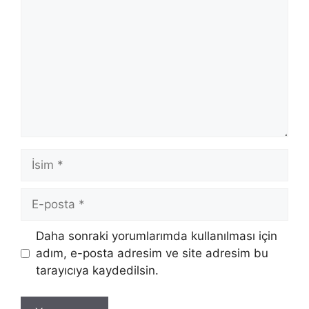
İsim
E-
posta
İnternet
Daha sonraki yorumlarımda kullanılması için
sitesi
adım, e-posta adresim ve site adresim bu
tarayıcıya kaydedilsin.