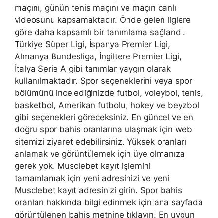
maçını, günün tenis maçını ve maçın canlı
videosunu kapsamaktadır. Önde gelen liglere
göre daha kapsamlı bir tanımlama sağlandı.
Türkiye Süper Ligi, İspanya Premier Ligi,
Almanya Bundesliga, İngiltere Premier Ligi,
İtalya Serie A gibi tanımlar yaygın olarak
kullanılmaktadır. Spor seçeneklerini veya spor
bölümünü incelediğinizde futbol, ​​voleybol, tenis,
basketbol, ​​Amerikan futbolu, hokey ve beyzbol
gibi seçenekleri göreceksiniz. En güncel ve en
doğru spor bahis oranlarına ulaşmak için web
sitemizi ziyaret edebilirsiniz. Yüksek oranları
anlamak ve görüntülemek için üye olmanıza
gerek yok. Musclebet kayıt işlemini
tamamlamak için yeni adresinizi ve yeni
Musclebet kayıt adresinizi girin. Spor bahis
oranları hakkında bilgi edinmek için ana sayfada
görüntülenen bahis metnine tıklayın. En uygun