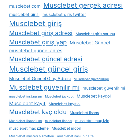
Musclebet gerçek adresi
musclebet com
musclebet girisi
musclebet giris twitter
Musclebet giriş
Musclebet giriş adresi
Musclebet giriş sorunu
Musclebet giriş yap
Musclebet Güncel
musclebet güncel adres
Musclebet güncel adresi
Musclebet güncel giriş
Musclebet Güncel Giriş Adresi
Musclebet güvenilirliği
Musclebet güvenilir mi
musclebet güvenlir mi
Musclebet kaydol
musclebet instagram
Musclebet jackpot
Musclebet kayıt
Musclebet kayıt ol
Musclebet kaç oldu
Musclebet lisans
musclebet maç izle
Musclebet lisanslı mı
musclebet lisansı
musclebet maç izleme
Musclebet mobil
Musclebet müşteri hizmetleri
musclebet nasil bir site