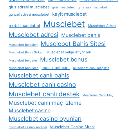
giris adresi musclebet
giris musclebet
giris yap musclebet
kayit musclebet
güncel adresi musclebet
Musclebet
mobil musclebet
Musclebet Adres
Musclebet adresi
Musclebet bahis
Musclebet Bahis Sitesi
Musclebet Bahisleri
Musclebet belge istiyor mu
Musclebet Bahis Şirketi
Musclebet bonus
Musclebet belgeler
musclebet canli
Musclebet bonusları
musclebet canli maç izle
Musclebet canlı bahis
Musclebet canlı casino
Musclebet canlı destek
Musclebet Canlı Maç
Musclebet canlı maç izleme
Musclebet casino
Musclebet casino oyunları
Musclebet Casino Sitesi
musclebet casino severler