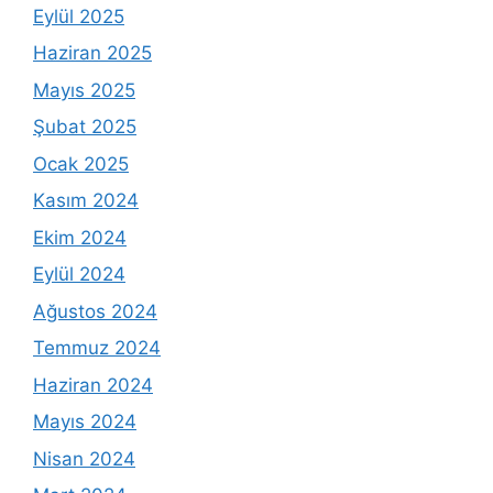
Eylül 2025
Haziran 2025
Mayıs 2025
Şubat 2025
Ocak 2025
Kasım 2024
Ekim 2024
Eylül 2024
Ağustos 2024
Temmuz 2024
Haziran 2024
Mayıs 2024
Nisan 2024