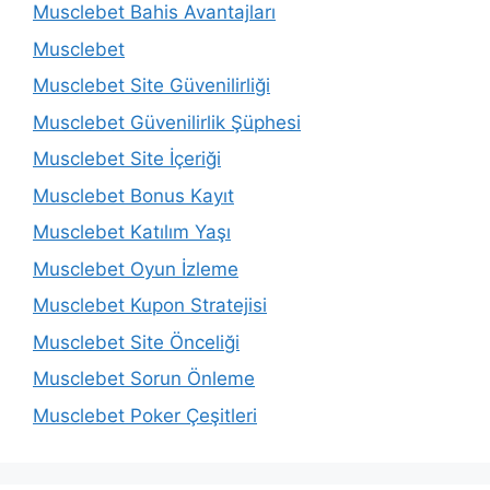
Musclebet Bahis Avantajları
Musclebet
Musclebet Site Güvenilirliği
Musclebet Güvenilirlik Şüphesi
Musclebet Site İçeriği
Musclebet Bonus Kayıt
Musclebet Katılım Yaşı
Musclebet Oyun İzleme
Musclebet Kupon Stratejisi
Musclebet Site Önceliği
Musclebet Sorun Önleme
Musclebet Poker Çeşitleri