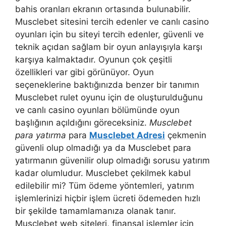
bahis oranları ekranın ortasında bulunabilir.
Musclebet sitesini tercih edenler ve canlı casino
oyunları için bu siteyi tercih edenler, güvenli ve
teknik açıdan sağlam bir oyun anlayışıyla karşı
karşıya kalmaktadır. Oyunun çok çeşitli
özellikleri var gibi görünüyor. Oyun
seçeneklerine baktığınızda benzer bir tanımın
Musclebet rulet oyunu için de oluşturulduğunu
ve canlı casino oyunları bölümünde oyun
başlığının açıldığını göreceksiniz.
Musclebet
para yatırma
para
Musclebet Adresi
çekmenin
güvenli olup olmadığı ya da Musclebet para
yatırmanın güvenilir olup olmadığı sorusu yatırım
kadar olumludur. Musclebet çekilmek kabul
edilebilir mi? Tüm ödeme yöntemleri, yatırım
işlemlerinizi hiçbir işlem ücreti ödemeden hızlı
bir şekilde tamamlamanıza olanak tanır.
Musclebet web siteleri, finansal işlemler için