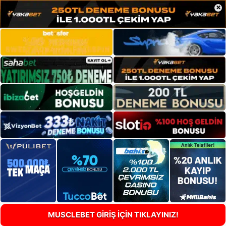
×
MUSCLEBET GİRİŞ İÇİN TIKLAYINIZ!