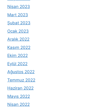
Nisan 2023
Mart 2023
Şubat 2023
Ocak 2023
Aralık 2022
Kasım 2022
Ekim 2022
Eylül 2022
Ağustos 2022
Temmuz 2022
Haziran 2022
Mayıs 2022
Nisan 2022