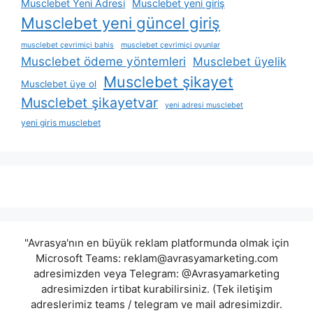
Musclebet Yeni Adresi
Musclebet yeni giriş
Musclebet yeni güncel giriş
musclebet çevrimiçi bahis
musclebet çevrimiçi oyunlar
Musclebet ödeme yöntemleri
Musclebet üyelik
Musclebet şikayet
Musclebet üye ol
Musclebet şikayetvar
yeni adresi musclebet
yeni giris musclebet
"Avrasya'nın en büyük reklam platformunda olmak için
Microsoft Teams:
reklam@avrasyamarketing.com
adresimizden veya Telegram: @Avrasyamarketing
adresimizden irtibat kurabilirsiniz. (Tek iletişim
adreslerimiz teams / telegram ve mail adresimizdir.