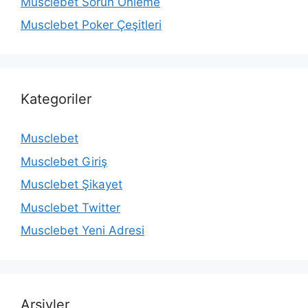
Musclebet Sorun Önleme
Musclebet Poker Çeşitleri
Kategoriler
Musclebet
Musclebet Giriş
Musclebet Şikayet
Musclebet Twitter
Musclebet Yeni Adresi
Arşivler