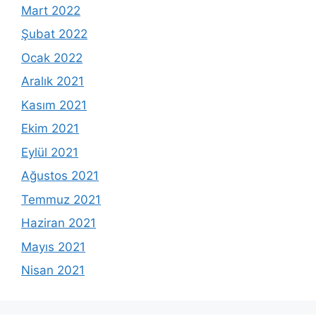
Mart 2022
Şubat 2022
Ocak 2022
Aralık 2021
Kasım 2021
Ekim 2021
Eylül 2021
Ağustos 2021
Temmuz 2021
Haziran 2021
Mayıs 2021
Nisan 2021