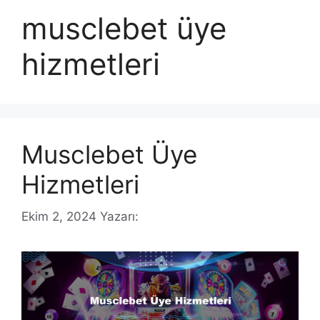
musclebet üye
hizmetleri
Musclebet Üye
Hizmetleri
Ekim 2, 2024
Yazarı: