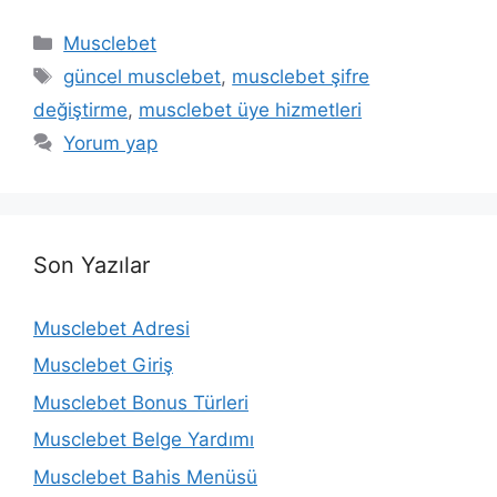
Kategoriler
Musclebet
Etiketler
güncel musclebet
,
musclebet şifre
değiştirme
,
musclebet üye hizmetleri
Yorum yap
Son Yazılar
Musclebet Adresi
Musclebet Giriş
Musclebet Bonus Türleri
Musclebet Belge Yardımı
Musclebet Bahis Menüsü