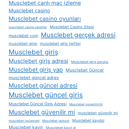
Musclebet canlı maç izleme
Musclebet casino
Musclebet casino oyunları
Musclebet Casino Sitesi
musclebet casino severler
Musclebet gerçek adresi
musclebet com
musclebet girisi
musclebet giris twitter
Musclebet giriş
Musclebet giriş adresi
Musclebet giriş sorunu
Musclebet giriş yap
Musclebet Güncel
musclebet güncel adres
Musclebet güncel adresi
Musclebet güncel giriş
Musclebet Güncel Giriş Adresi
Musclebet güvenilirliği
Musclebet güvenilir mi
musclebet güvenlir mi
Musclebet kaydol
musclebet instagram
Musclebet jackpot
Musclebet kayıt
Musclebet kayıt ol