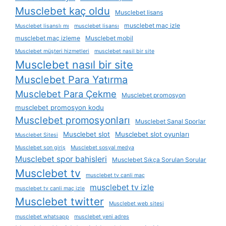
Musclebet kaç oldu
Musclebet lisans
musclebet maç izle
Musclebet lisanslı mı
musclebet lisansı
musclebet maç izleme
Musclebet mobil
Musclebet müşteri hizmetleri
musclebet nasil bir site
Musclebet nasıl bir site
Musclebet Para Yatırma
Musclebet Para Çekme
Musclebet promosyon
musclebet promosyon kodu
Musclebet promosyonları
Musclebet Sanal Sporlar
Musclebet slot
Musclebet slot oyunları
Musclebet Sitesi
Musclebet son giriş
Musclebet sosyal medya
Musclebet spor bahisleri
Musclebet Sıkça Sorulan Sorular
Musclebet tv
musclebet tv canli maç
musclebet tv izle
musclebet tv canli maç izle
Musclebet twitter
Musclebet web sitesi
musclebet whatsapp
musclebet yeni adres