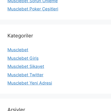
Musclebet Sorun Önleme
Musclebet Poker Çeşitleri
Kategoriler
Musclebet
Musclebet Giriş
Musclebet Şikayet
Musclebet Twitter
Musclebet Yeni Adresi
Arşivler