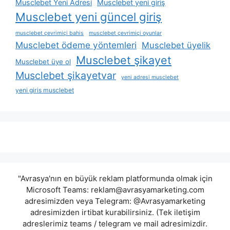
Musclebet Yeni Adresi
Musclebet yeni giriş
Musclebet yeni güncel giriş
musclebet çevrimiçi bahis
musclebet çevrimiçi oyunlar
Musclebet ödeme yöntemleri
Musclebet üyelik
Musclebet şikayet
Musclebet üye ol
Musclebet şikayetvar
yeni adresi musclebet
yeni giris musclebet
"Avrasya'nın en büyük reklam platformunda olmak için
Microsoft Teams:
reklam@avrasyamarketing.com
adresimizden veya Telegram: @Avrasyamarketing
adresimizden irtibat kurabilirsiniz. (Tek iletişim
adreslerimiz teams / telegram ve mail adresimizdir.