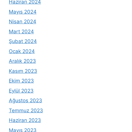
Haziran 2024
Mayıs 2024
Nisan 2024
Mart 2024
Şubat 2024
Ocak 2024
Aralık 2023
Kasım 2023
Ekim 2023
Eylül 2023
Ağustos 2023
Temmuz 2023
Haziran 2023
Mayıs 2023