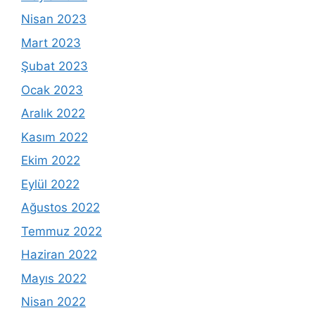
Nisan 2023
Mart 2023
Şubat 2023
Ocak 2023
Aralık 2022
Kasım 2022
Ekim 2022
Eylül 2022
Ağustos 2022
Temmuz 2022
Haziran 2022
Mayıs 2022
Nisan 2022