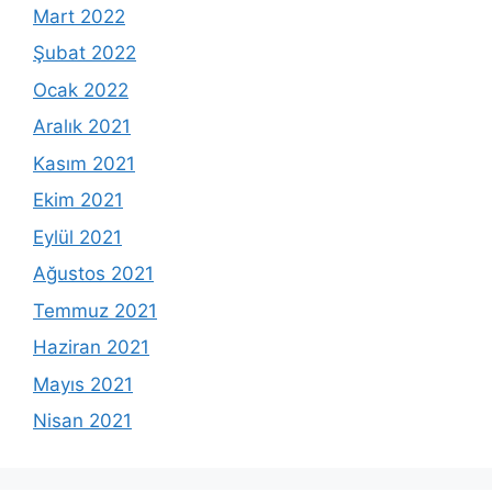
Mart 2022
Şubat 2022
Ocak 2022
Aralık 2021
Kasım 2021
Ekim 2021
Eylül 2021
Ağustos 2021
Temmuz 2021
Haziran 2021
Mayıs 2021
Nisan 2021