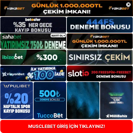
×
MUSCLEBET GİRİŞ İÇİN TIKLAYINIZ!