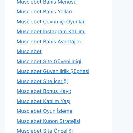
Musclebet Bahis Menüsü
Musclebet Bahis Yolları
Musclebet Çevrimiçi Oyunlar
Musclebet İnstagram Katılımı
Musclebet Bahis Avantajları
Musclebet
Musclebet Site Güvenilirliği
Musclebet Güvenilirlik Şüphesi
Musclebet Site İçeriği
Musclebet Bonus Kayıt
Musclebet Katılım Yaşı
Musclebet Oyun İzleme
Musclebet Kupon Stratejisi
Musclebet Site Önceliği