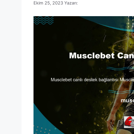
Ekim 25, 2023
Yazarı: