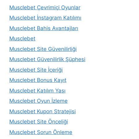
Musclebet Çevrimiçi Oyunlar
Musclebet İnstagram Katılımı
Musclebet Bahis Avantajları
Musclebet
Musclebet Site Güvenilirliği
Musclebet Güvenilirlik Şüphesi
Musclebet Site İçeriği
Musclebet Bonus Kayıt
Musclebet Katılım Yaşı
Musclebet Oyun İzleme
Musclebet Kupon Stratejisi
Musclebet Site Önceliği
Musclebet Sorun Önleme