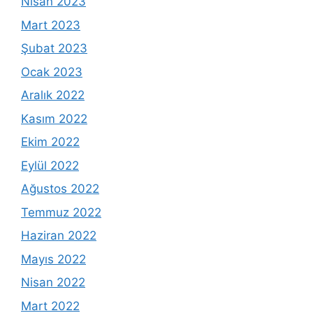
Nisan 2023
Mart 2023
Şubat 2023
Ocak 2023
Aralık 2022
Kasım 2022
Ekim 2022
Eylül 2022
Ağustos 2022
Temmuz 2022
Haziran 2022
Mayıs 2022
Nisan 2022
Mart 2022