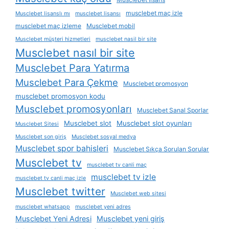
musclebet maç izle
Musclebet lisanslı mı
musclebet lisansı
musclebet maç izleme
Musclebet mobil
Musclebet müşteri hizmetleri
musclebet nasil bir site
Musclebet nasıl bir site
Musclebet Para Yatırma
Musclebet Para Çekme
Musclebet promosyon
musclebet promosyon kodu
Musclebet promosyonları
Musclebet Sanal Sporlar
Musclebet slot
Musclebet slot oyunları
Musclebet Sitesi
Musclebet son giriş
Musclebet sosyal medya
Musclebet spor bahisleri
Musclebet Sıkça Sorulan Sorular
Musclebet tv
musclebet tv canli maç
musclebet tv izle
musclebet tv canli maç izle
Musclebet twitter
Musclebet web sitesi
musclebet whatsapp
musclebet yeni adres
Musclebet Yeni Adresi
Musclebet yeni giriş