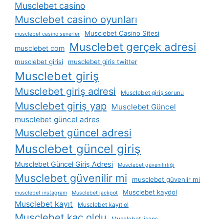
Musclebet casino
Musclebet casino oyunları
Musclebet Casino Sitesi
musclebet casino severler
Musclebet gerçek adresi
musclebet com
musclebet girisi
musclebet giris twitter
Musclebet giriş
Musclebet giriş adresi
Musclebet giriş sorunu
Musclebet giriş yap
Musclebet Güncel
musclebet güncel adres
Musclebet güncel adresi
Musclebet güncel giriş
Musclebet Güncel Giriş Adresi
Musclebet güvenilirliği
Musclebet güvenilir mi
musclebet güvenlir mi
Musclebet kaydol
musclebet instagram
Musclebet jackpot
Musclebet kayıt
Musclebet kayıt ol
Musclebet kaç oldu
Musclebet lisans