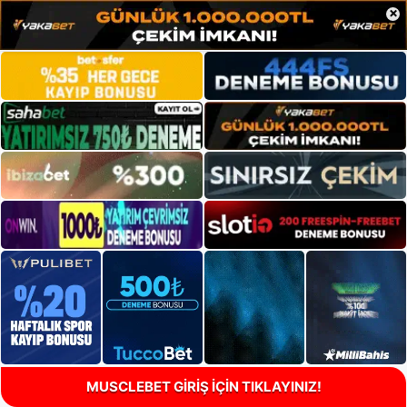
×
MUSCLEBET GİRİŞ İÇİN TIKLAYINIZ!