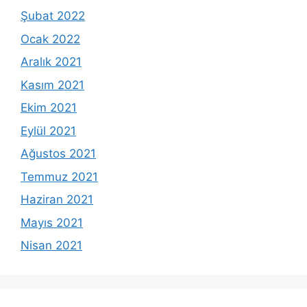
Şubat 2022
Ocak 2022
Aralık 2021
Kasım 2021
Ekim 2021
Eylül 2021
Ağustos 2021
Temmuz 2021
Haziran 2021
Mayıs 2021
Nisan 2021