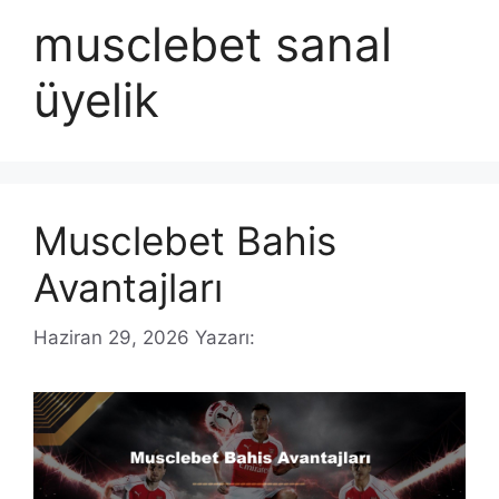
musclebet sanal
üyelik
Musclebet Bahis
Avantajları
Haziran 29, 2026
Yazarı: