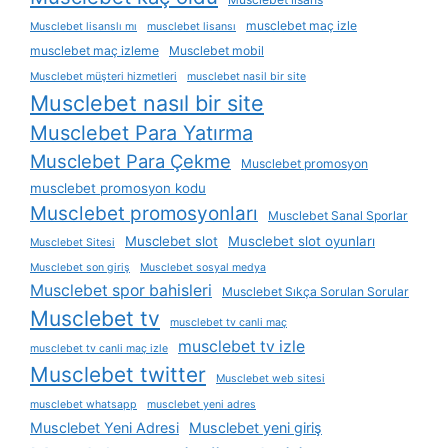
musclebet maç izle
Musclebet lisanslı mı
musclebet lisansı
musclebet maç izleme
Musclebet mobil
Musclebet müşteri hizmetleri
musclebet nasil bir site
Musclebet nasıl bir site
Musclebet Para Yatırma
Musclebet Para Çekme
Musclebet promosyon
musclebet promosyon kodu
Musclebet promosyonları
Musclebet Sanal Sporlar
Musclebet slot
Musclebet slot oyunları
Musclebet Sitesi
Musclebet son giriş
Musclebet sosyal medya
Musclebet spor bahisleri
Musclebet Sıkça Sorulan Sorular
Musclebet tv
musclebet tv canli maç
musclebet tv izle
musclebet tv canli maç izle
Musclebet twitter
Musclebet web sitesi
musclebet whatsapp
musclebet yeni adres
Musclebet Yeni Adresi
Musclebet yeni giriş