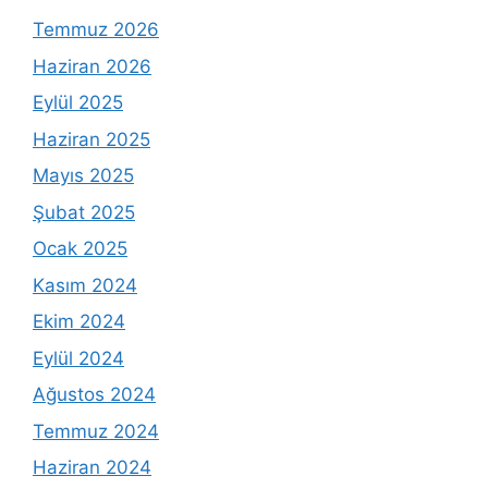
Temmuz 2026
Haziran 2026
Eylül 2025
Haziran 2025
Mayıs 2025
Şubat 2025
Ocak 2025
Kasım 2024
Ekim 2024
Eylül 2024
Ağustos 2024
Temmuz 2024
Haziran 2024