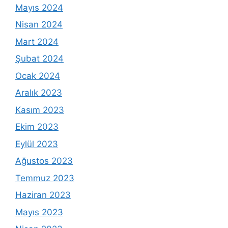
Mayıs 2024
Nisan 2024
Mart 2024
Şubat 2024
Ocak 2024
Aralık 2023
Kasım 2023
Ekim 2023
Eylül 2023
Ağustos 2023
Temmuz 2023
Haziran 2023
Mayıs 2023