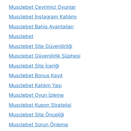
Musclebet Çevrimiçi Oyunlar
Musclebet İnstagram Katılımı
Musclebet Bahis Avantajları
Musclebet
Musclebet Site Güvenilirliği
Musclebet Güvenilirlik Şüphesi
Musclebet Site İçeriği
Musclebet Bonus Kayıt
Musclebet Katılım Yaşı
Musclebet Oyun İzleme
Musclebet Kupon Stratejisi
Musclebet Site Önceliği
Musclebet Sorun Önleme