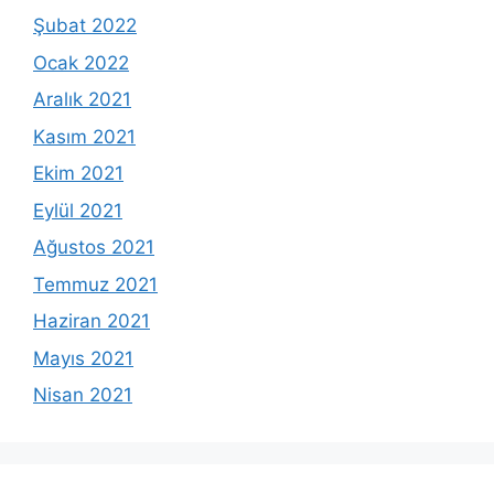
Şubat 2022
Ocak 2022
Aralık 2021
Kasım 2021
Ekim 2021
Eylül 2021
Ağustos 2021
Temmuz 2021
Haziran 2021
Mayıs 2021
Nisan 2021