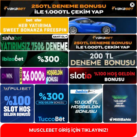
×
MUSCLEBET GİRİŞ İÇİN TIKLAYINIZ!