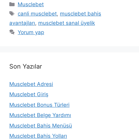
Kategoriler
Musclebet
Etiketler
canli musclebet
,
musclebet bahis
avantajları
,
musclebet sanal üyelik
Yorum yap
Son Yazılar
Musclebet Adresi
Musclebet Giriş
Musclebet Bonus Türleri
Musclebet Belge Yardımı
Musclebet Bahis Menüsü
Musclebet Bahis Yolları