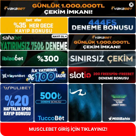
×
MUSCLEBET GİRİŞ İÇİN TIKLAYINIZ!