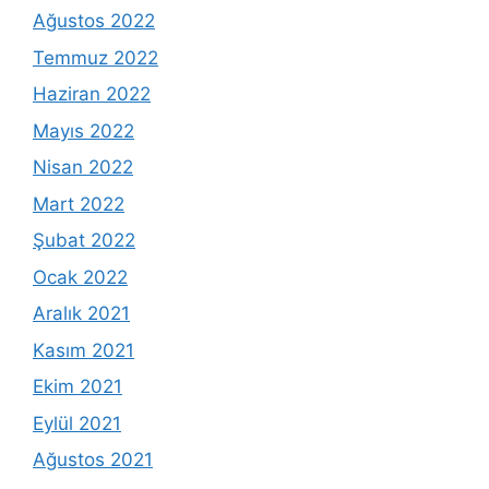
Ağustos 2022
Temmuz 2022
Haziran 2022
Mayıs 2022
Nisan 2022
Mart 2022
Şubat 2022
Ocak 2022
Aralık 2021
Kasım 2021
Ekim 2021
Eylül 2021
Ağustos 2021