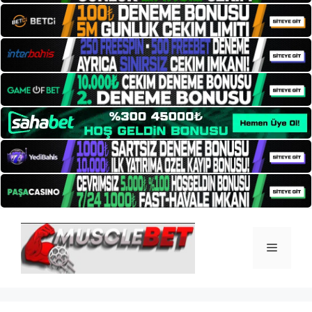
İçeriğe
atla
Menü