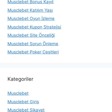
Musclebet Bonus Kayıt
Musclebet Katılım Yaşı
Musclebet Oyun İzleme
Musclebet Kupon Stratejisi
Musclebet Site Önceliği
Musclebet Sorun Önleme
Musclebet Poker Çeşitleri
Kategoriler
Musclebet
Musclebet Giriş
Musclebet Şikayet