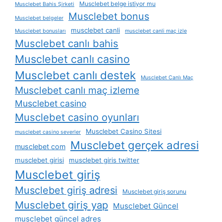
Musclebet belge istiyor mu
Musclebet Bahis Şirketi
Musclebet bonus
Musclebet belgeler
musclebet canli
Musclebet bonusları
musclebet canli maç izle
Musclebet canlı bahis
Musclebet canlı casino
Musclebet canlı destek
Musclebet Canlı Maç
Musclebet canlı maç izleme
Musclebet casino
Musclebet casino oyunları
Musclebet Casino Sitesi
musclebet casino severler
Musclebet gerçek adresi
musclebet com
musclebet girisi
musclebet giris twitter
Musclebet giriş
Musclebet giriş adresi
Musclebet giriş sorunu
Musclebet giriş yap
Musclebet Güncel
musclebet güncel adres