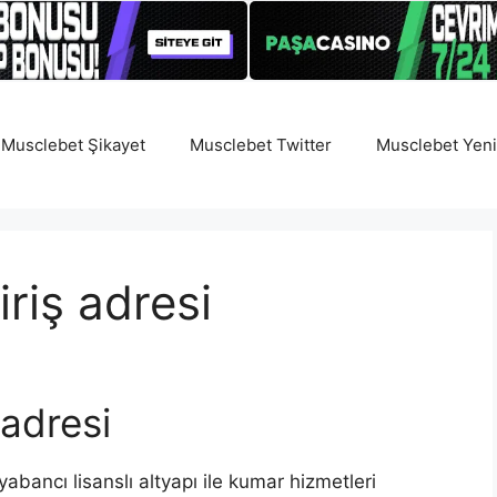
Musclebet Şikayet
Musclebet Twitter
Musclebet Yeni
riş adresi
 adresi
yabancı lisanslı altyapı ile kumar hizmetleri