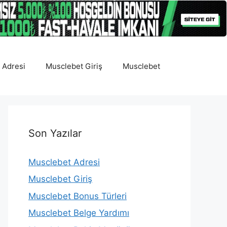
 Adresi
Musclebet Giriş
Musclebet
Son Yazılar
Musclebet Adresi
Musclebet Giriş
Musclebet Bonus Türleri
Musclebet Belge Yardımı