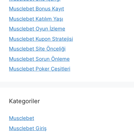
Musclebet Bonus Kayıt
Musclebet Katılım Yaşı
Musclebet Oyun İzleme
Musclebet Kupon Stratejisi
Musclebet Site Önceliği
Musclebet Sorun Önleme
Musclebet Poker Çeşitleri
Kategoriler
Musclebet
Musclebet Giriş