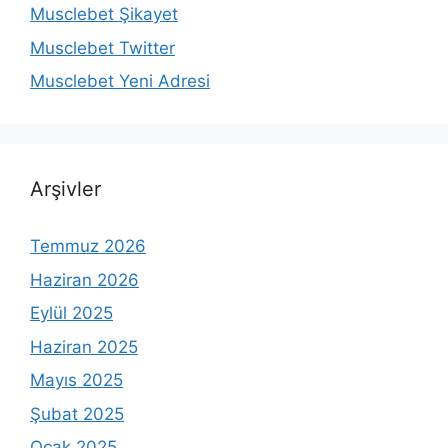
Musclebet Şikayet
Musclebet Twitter
Musclebet Yeni Adresi
Arşivler
Temmuz 2026
Haziran 2026
Eylül 2025
Haziran 2025
Mayıs 2025
Şubat 2025
Ocak 2025