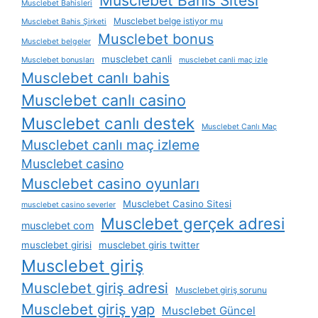
Musclebet Bahis Sitesi
Musclebet Bahisleri
Musclebet belge istiyor mu
Musclebet Bahis Şirketi
Musclebet bonus
Musclebet belgeler
musclebet canli
Musclebet bonusları
musclebet canli maç izle
Musclebet canlı bahis
Musclebet canlı casino
Musclebet canlı destek
Musclebet Canlı Maç
Musclebet canlı maç izleme
Musclebet casino
Musclebet casino oyunları
Musclebet Casino Sitesi
musclebet casino severler
Musclebet gerçek adresi
musclebet com
musclebet girisi
musclebet giris twitter
Musclebet giriş
Musclebet giriş adresi
Musclebet giriş sorunu
Musclebet giriş yap
Musclebet Güncel