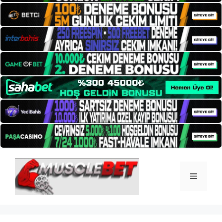
İçeriğe
atla
Menü