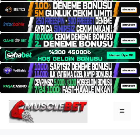
İçeriğe
atla
Menü