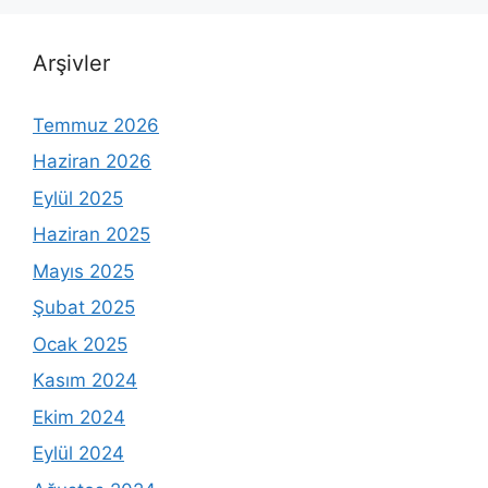
Arşivler
Temmuz 2026
Haziran 2026
Eylül 2025
Haziran 2025
Mayıs 2025
Şubat 2025
Ocak 2025
Kasım 2024
Ekim 2024
Eylül 2024