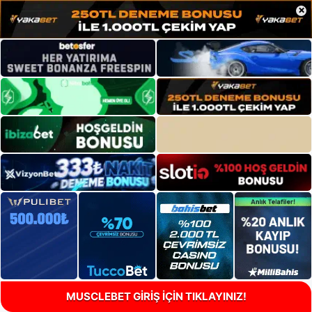
×
MUSCLEBET GİRİŞ İÇİN TIKLAYINIZ!