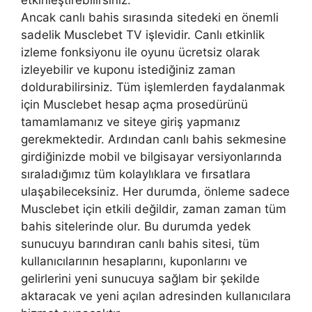
Ancak canlı bahis sırasında sitedeki en önemli
sadelik Musclebet TV işlevidir. Canlı etkinlik
izleme fonksiyonu ile oyunu ücretsiz olarak
izleyebilir ve kuponu istediğiniz zaman
doldurabilirsiniz. Tüm işlemlerden faydalanmak
için Musclebet hesap açma prosedürünü
tamamlamanız ve siteye giriş yapmanız
gerekmektedir. Ardından canlı bahis sekmesine
girdiğinizde mobil ve bilgisayar versiyonlarında
sıraladığımız tüm kolaylıklara ve fırsatlara
ulaşabileceksiniz. Her durumda, önleme sadece
Musclebet için etkili değildir, zaman zaman tüm
bahis sitelerinde olur. Bu durumda yedek
sunucuyu barındıran canlı bahis sitesi, tüm
kullanıcılarının hesaplarını, kuponlarını ve
gelirlerini yeni sunucuya sağlam bir şekilde
aktaracak ve yeni açılan adresinden kullanıcılara