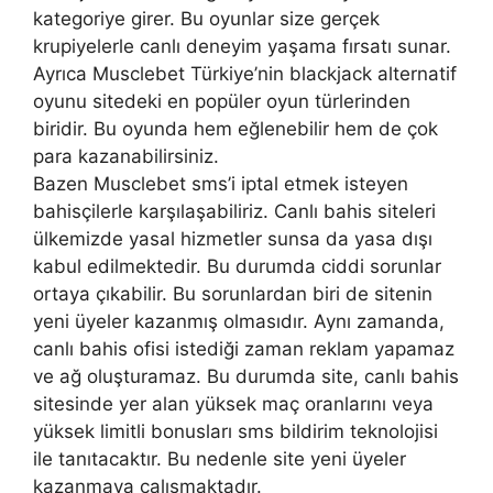
kategoriye girer. Bu oyunlar size gerçek
krupiyelerle canlı deneyim yaşama fırsatı sunar.
Ayrıca Musclebet Türkiye’nin blackjack alternatif
oyunu sitedeki en popüler oyun türlerinden
biridir. Bu oyunda hem eğlenebilir hem de çok
para kazanabilirsiniz.
Bazen Musclebet sms’i iptal etmek isteyen
bahisçilerle karşılaşabiliriz. Canlı bahis siteleri
ülkemizde yasal hizmetler sunsa da yasa dışı
kabul edilmektedir. Bu durumda ciddi sorunlar
ortaya çıkabilir. Bu sorunlardan biri de sitenin
yeni üyeler kazanmış olmasıdır. Aynı zamanda,
canlı bahis ofisi istediği zaman reklam yapamaz
ve ağ oluşturamaz. Bu durumda site, canlı bahis
sitesinde yer alan yüksek maç oranlarını veya
yüksek limitli bonusları sms bildirim teknolojisi
ile tanıtacaktır. Bu nedenle site yeni üyeler
kazanmaya çalışmaktadır.