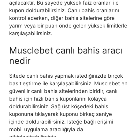
açılacaktır. Bu sayede yüksek faiz oranları ile
kupon doldurabilirsiniz. Canlı bahis oranlarını
kontrol ederken, diğer bahis sitelerine göre
yarım veya bir puan önde gelen yüksek limitlerle
karşılaşabilirsiniz.
Musclebet canlı bahis aracı
nedir
Sitede canlı bahis yapmak istediğinizde birçok
basitleştirme ile karşılaşabilirsiniz. Musclebet en
güvenilir canlı bahis sitelerinden biridir, canlı
bahis için hızlı bahis kuponlarını kolayca
doldurabilirsiniz. Sağ üst köşedeki bahis
kuponuna tıklayarak kuponu birkaç saniye
içinde doldurabilirsiniz. İsteğe bağlı erişimi
mobil uygulama aracılığıyla da
etkinleştirebilirsiniz.