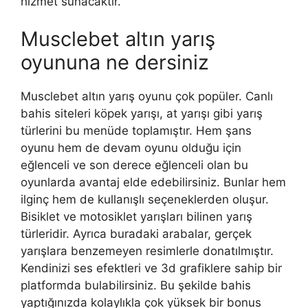
hizmet sunacaktır.
Musclebet altın yarış
oyununa ne dersiniz
Musclebet altın yarış oyunu çok popüler. Canlı
bahis siteleri köpek yarışı, at yarışı gibi yarış
türlerini bu menüde toplamıştır. Hem şans
oyunu hem de devam oyunu olduğu için
eğlenceli ve son derece eğlenceli olan bu
oyunlarda avantaj elde edebilirsiniz. Bunlar hem
ilginç hem de kullanışlı seçeneklerden oluşur.
Bisiklet ve motosiklet yarışları bilinen yarış
türleridir. Ayrıca buradaki arabalar, gerçek
yarışlara benzemeyen resimlerle donatılmıştır.
Kendinizi ses efektleri ve 3d grafiklere sahip bir
platformda bulabilirsiniz. Bu şekilde bahis
yaptığınızda kolaylıkla çok yüksek bir bonus