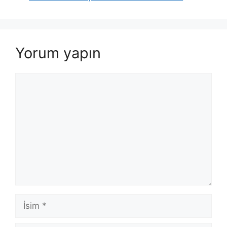
Yorum yapın
Yorum
İsim