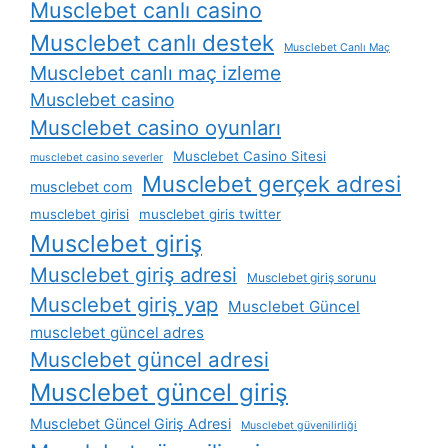
Musclebet canlı casino
Musclebet canlı destek
Musclebet Canlı Maç
Musclebet canlı maç izleme
Musclebet casino
Musclebet casino oyunları
Musclebet Casino Sitesi
musclebet casino severler
Musclebet gerçek adresi
musclebet com
musclebet girisi
musclebet giris twitter
Musclebet giriş
Musclebet giriş adresi
Musclebet giriş sorunu
Musclebet giriş yap
Musclebet Güncel
musclebet güncel adres
Musclebet güncel adresi
Musclebet güncel giriş
Musclebet Güncel Giriş Adresi
Musclebet güvenilirliği