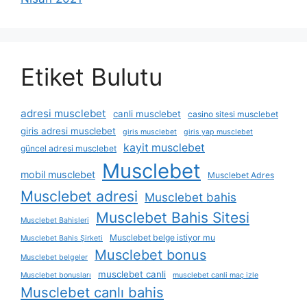
Etiket Bulutu
adresi musclebet
canli musclebet
casino sitesi musclebet
giris adresi musclebet
giris musclebet
giris yap musclebet
kayit musclebet
güncel adresi musclebet
Musclebet
mobil musclebet
Musclebet Adres
Musclebet adresi
Musclebet bahis
Musclebet Bahis Sitesi
Musclebet Bahisleri
Musclebet belge istiyor mu
Musclebet Bahis Şirketi
Musclebet bonus
Musclebet belgeler
musclebet canli
Musclebet bonusları
musclebet canli maç izle
Musclebet canlı bahis