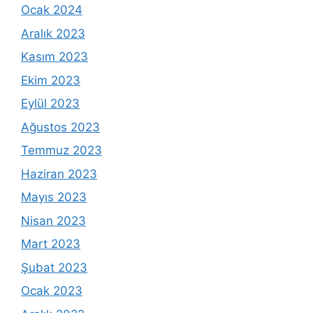
Ocak 2024
Aralık 2023
Kasım 2023
Ekim 2023
Eylül 2023
Ağustos 2023
Temmuz 2023
Haziran 2023
Mayıs 2023
Nisan 2023
Mart 2023
Şubat 2023
Ocak 2023