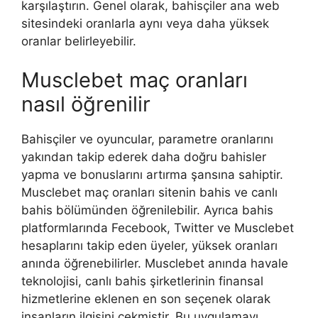
karşılaştırın. Genel olarak, bahisçiler ana web
sitesindeki oranlarla aynı veya daha yüksek
oranlar belirleyebilir.
Musclebet maç oranları
nasıl öğrenilir
Bahisçiler ve oyuncular, parametre oranlarını
yakından takip ederek daha doğru bahisler
yapma ve bonuslarını artırma şansına sahiptir.
Musclebet maç oranları sitenin bahis ve canlı
bahis bölümünden öğrenilebilir. Ayrıca bahis
platformlarında Fecebook, Twitter ve Musclebet
hesaplarını takip eden üyeler, yüksek oranları
anında öğrenebilirler. Musclebet anında havale
teknolojisi, canlı bahis şirketlerinin finansal
hizmetlerine eklenen en son seçenek olarak
insanların ilgisini çekmiştir. Bu uygulamayı