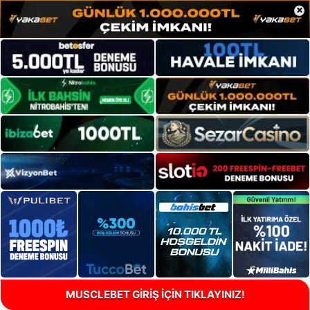
×
MUSCLEBET GİRİŞ İÇİN TIKLAYINIZ!