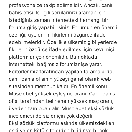
profesyonelce takip edilmelidir. Ancak, canlı
bahis ofisi ile ilgili sorularınızı aramak için
istediğiniz zaman internetteki herhangi bir
foruma giriş yapabilirsiniz. Forumun en önemli
özelliği, üyelerinin fikirlerini özgürce ifade
edebilmeleridir. Özellikle ülkemiz gibi yerlerde
fikirlerin özgürce ifade edilmesi için çevrimiçi
platformlar çok önemlidir. Bu noktada
internetteki bağımsız forumlar işe yarar.
Editörlerimiz tarafından yapılan taramalarda,
canlı bahis ofisinin yüzeyi genel olarak web
sitesinden memnun kaldı. En önemli konu
Musclebet yüksek eşleşme oranı. Canlı bahis
ofisi tarafından belirlenen yüksek maç oranı,
üyeden tam puan alır. Musclebet ekşi sözlük
incelemesi de sizler için çok değerli.
Ekşi sözlük platformu aslında ülkemizdeki en
eski ve en kötü sitelerden biridir ve birçok