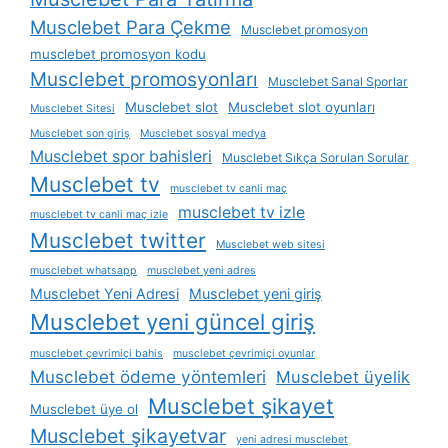
Musclebet Para Çekme
Musclebet promosyon
musclebet promosyon kodu
Musclebet promosyonları
Musclebet Sanal Sporlar
Musclebet slot
Musclebet slot oyunları
Musclebet Sitesi
Musclebet son giriş
Musclebet sosyal medya
Musclebet spor bahisleri
Musclebet Sıkça Sorulan Sorular
Musclebet tv
musclebet tv canli maç
musclebet tv izle
musclebet tv canli maç izle
Musclebet twitter
Musclebet web sitesi
musclebet whatsapp
musclebet yeni adres
Musclebet Yeni Adresi
Musclebet yeni giriş
Musclebet yeni güncel giriş
musclebet çevrimiçi bahis
musclebet çevrimiçi oyunlar
Musclebet ödeme yöntemleri
Musclebet üyelik
Musclebet şikayet
Musclebet üye ol
Musclebet şikayetvar
yeni adresi musclebet