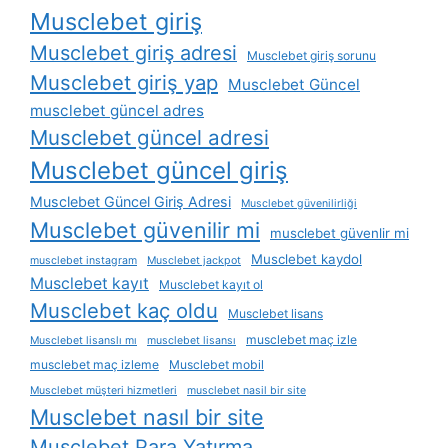
Musclebet giriş
Musclebet giriş adresi
Musclebet giriş sorunu
Musclebet giriş yap
Musclebet Güncel
musclebet güncel adres
Musclebet güncel adresi
Musclebet güncel giriş
Musclebet Güncel Giriş Adresi
Musclebet güvenilirliği
Musclebet güvenilir mi
musclebet güvenlir mi
Musclebet kaydol
musclebet instagram
Musclebet jackpot
Musclebet kayıt
Musclebet kayıt ol
Musclebet kaç oldu
Musclebet lisans
musclebet maç izle
Musclebet lisanslı mı
musclebet lisansı
musclebet maç izleme
Musclebet mobil
Musclebet müşteri hizmetleri
musclebet nasil bir site
Musclebet nasıl bir site
Musclebet Para Yatırma