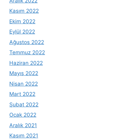
Aralık 2022
Kasım 2022
Ekim 2022
Eylül 2022
Ağustos 2022
Temmuz 2022
Haziran 2022
Mayıs 2022
Nisan 2022
Mart 2022
Şubat 2022
Ocak 2022
Aralık 2021
Kasım 2021