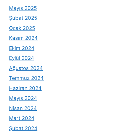
Mayıs 2025
Şubat 2025
Ocak 2025
Kasım 2024
Ekim 2024
Eylül 2024
Ağustos 2024
Temmuz 2024
Haziran 2024
Mayıs 2024
Nisan 2024
Mart 2024
Şubat 2024