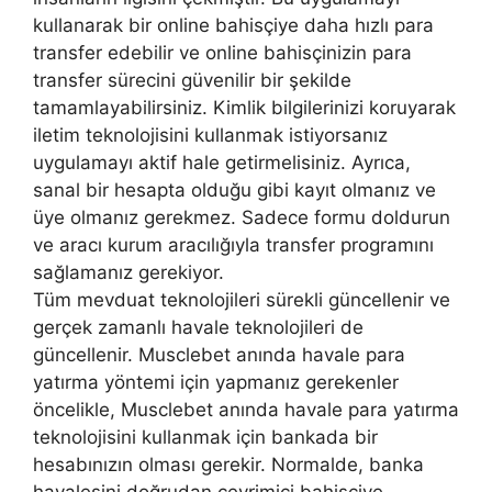
kullanarak bir online bahisçiye daha hızlı para
transfer edebilir ve online bahisçinizin para
transfer sürecini güvenilir bir şekilde
tamamlayabilirsiniz. Kimlik bilgilerinizi koruyarak
iletim teknolojisini kullanmak istiyorsanız
uygulamayı aktif hale getirmelisiniz. Ayrıca,
sanal bir hesapta olduğu gibi kayıt olmanız ve
üye olmanız gerekmez. Sadece formu doldurun
ve aracı kurum aracılığıyla transfer programını
sağlamanız gerekiyor.
Tüm mevduat teknolojileri sürekli güncellenir ve
gerçek zamanlı havale teknolojileri de
güncellenir. Musclebet anında havale para
yatırma yöntemi için yapmanız gerekenler
öncelikle, Musclebet anında havale para yatırma
teknolojisini kullanmak için bankada bir
hesabınızın olması gerekir. Normalde, banka