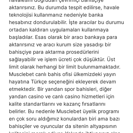
havalesini doğrudan çevrimiçi bahisçiye
aktarırsınız. Bu durumda tespit edilirse, havale
teknolojisi kullanmanız nedeniyle banka
hesabınız dondurulabilir. İşte aracılar bu durumu
ortadan kaldıran uygulamaları kullanmaya
başladılar. Esas olarak bir aracı bankaya para
aktarırsınız ve aracı kurum size yasadışı bir
bahisçiye para aktarma prosedürlerini
sağlayabilir ve işlem ücreti çok düşüktür. Üst
limit olarak herhangi bir limit bulunmamaktadır.
Musclebet canlı bahis ofisi ülkemizdeki yayın
hayatına Türkçe seçeneğini ekleyerek devam
etmektedir. Bir yandan spor bahisleri, diğer
yandan casino ve canlı casino hizmetleri için
kalite standartlarını ve kazanç fırsatlarını
belirler. Bu nedenle Musclebet üyelik programı
en çok soru aldığımız konulardan biri ama bazı
bahisçiler ve oyuncular da sitenin altyapısının