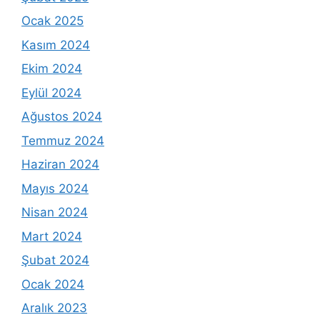
Ocak 2025
Kasım 2024
Ekim 2024
Eylül 2024
Ağustos 2024
Temmuz 2024
Haziran 2024
Mayıs 2024
Nisan 2024
Mart 2024
Şubat 2024
Ocak 2024
Aralık 2023