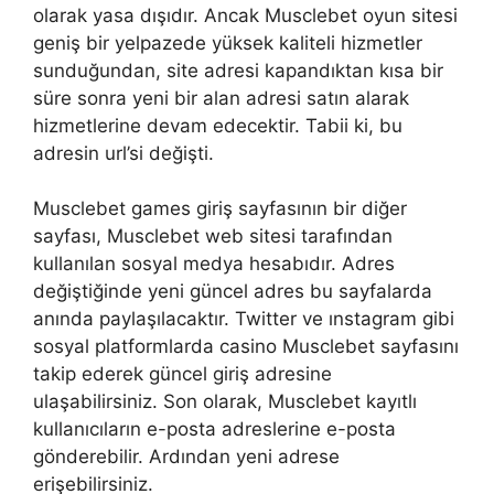
olarak yasa dışıdır. Ancak Musclebet oyun sitesi
geniş bir yelpazede yüksek kaliteli hizmetler
sunduğundan, site adresi kapandıktan kısa bir
süre sonra yeni bir alan adresi satın alarak
hizmetlerine devam edecektir. Tabii ki, bu
adresin url’si değişti.
Musclebet games giriş sayfasının bir diğer
sayfası, Musclebet web sitesi tarafından
kullanılan sosyal medya hesabıdır. Adres
değiştiğinde yeni güncel adres bu sayfalarda
anında paylaşılacaktır. Twitter ve ınstagram gibi
sosyal platformlarda casino Musclebet sayfasını
takip ederek güncel giriş adresine
ulaşabilirsiniz. Son olarak, Musclebet kayıtlı
kullanıcıların e-posta adreslerine e-posta
gönderebilir. Ardından yeni adrese
erişebilirsiniz.