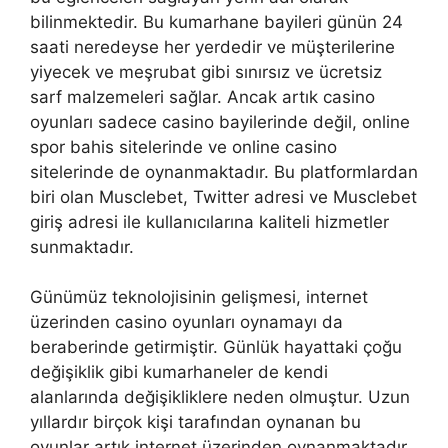
bilinmektedir. Bu kumarhane bayileri günün 24
saati neredeyse her yerdedir ve müşterilerine
yiyecek ve meşrubat gibi sınırsız ve ücretsiz
sarf malzemeleri sağlar. Ancak artık casino
oyunları sadece casino bayilerinde değil, online
spor bahis sitelerinde ve online casino
sitelerinde de oynanmaktadır. Bu platformlardan
biri olan Musclebet, Twitter adresi ve Musclebet
giriş adresi ile kullanıcılarına kaliteli hizmetler
sunmaktadır.
Günümüz teknolojisinin gelişmesi, internet
üzerinden casino oyunları oynamayı da
beraberinde getirmiştir. Günlük hayattaki çoğu
değişiklik gibi kumarhaneler de kendi
alanlarında değişikliklere neden olmuştur. Uzun
yıllardır birçok kişi tarafından oynanan bu
oyunlar artık internet üzerinden oynanmaktadır.