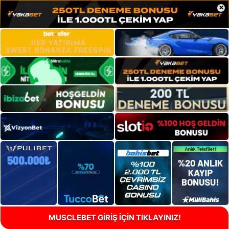
×
MUSCLEBET GİRİŞ İÇİN TIKLAYINIZ!