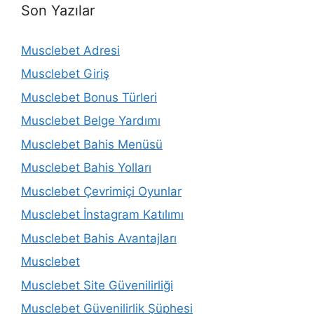
Son Yazılar
Musclebet Adresi
Musclebet Giriş
Musclebet Bonus Türleri
Musclebet Belge Yardımı
Musclebet Bahis Menüsü
Musclebet Bahis Yolları
Musclebet Çevrimiçi Oyunlar
Musclebet İnstagram Katılımı
Musclebet Bahis Avantajları
Musclebet
Musclebet Site Güvenilirliği
Musclebet Güvenilirlik Şüphesi