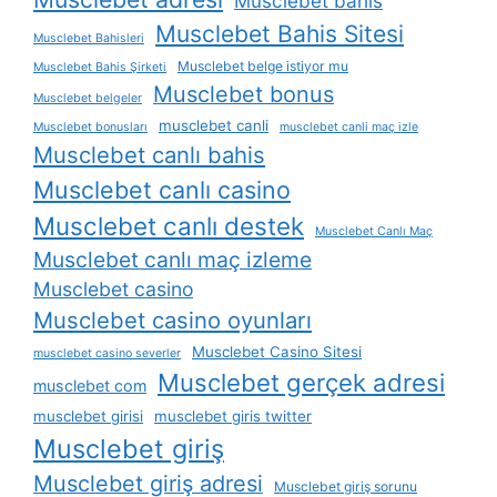
Musclebet bahis
Musclebet Bahis Sitesi
Musclebet Bahisleri
Musclebet belge istiyor mu
Musclebet Bahis Şirketi
Musclebet bonus
Musclebet belgeler
musclebet canli
Musclebet bonusları
musclebet canli maç izle
Musclebet canlı bahis
Musclebet canlı casino
Musclebet canlı destek
Musclebet Canlı Maç
Musclebet canlı maç izleme
Musclebet casino
Musclebet casino oyunları
Musclebet Casino Sitesi
musclebet casino severler
Musclebet gerçek adresi
musclebet com
musclebet girisi
musclebet giris twitter
Musclebet giriş
Musclebet giriş adresi
Musclebet giriş sorunu