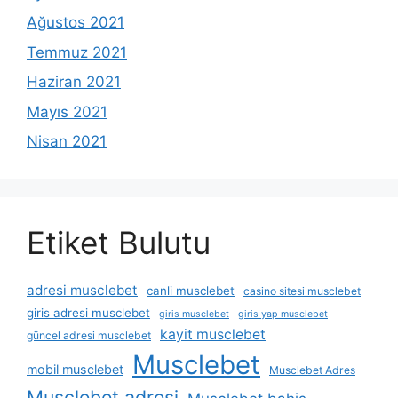
Ağustos 2021
Temmuz 2021
Haziran 2021
Mayıs 2021
Nisan 2021
Etiket Bulutu
adresi musclebet
canli musclebet
casino sitesi musclebet
giris adresi musclebet
giris musclebet
giris yap musclebet
kayit musclebet
güncel adresi musclebet
Musclebet
mobil musclebet
Musclebet Adres
Musclebet adresi