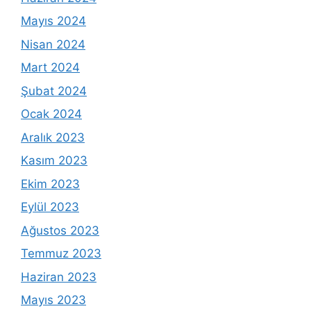
Mayıs 2024
Nisan 2024
Mart 2024
Şubat 2024
Ocak 2024
Aralık 2023
Kasım 2023
Ekim 2023
Eylül 2023
Ağustos 2023
Temmuz 2023
Haziran 2023
Mayıs 2023