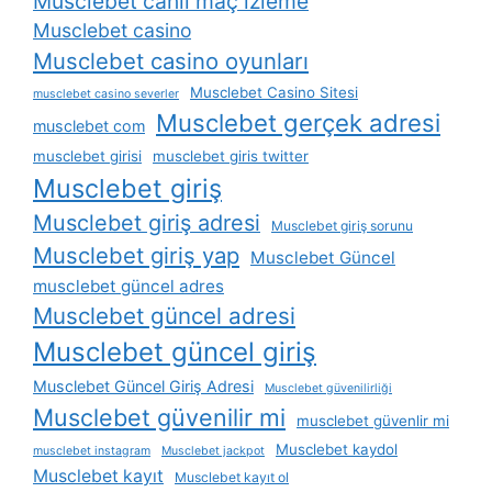
Musclebet canlı maç izleme
Musclebet casino
Musclebet casino oyunları
Musclebet Casino Sitesi
musclebet casino severler
Musclebet gerçek adresi
musclebet com
musclebet girisi
musclebet giris twitter
Musclebet giriş
Musclebet giriş adresi
Musclebet giriş sorunu
Musclebet giriş yap
Musclebet Güncel
musclebet güncel adres
Musclebet güncel adresi
Musclebet güncel giriş
Musclebet Güncel Giriş Adresi
Musclebet güvenilirliği
Musclebet güvenilir mi
musclebet güvenlir mi
Musclebet kaydol
musclebet instagram
Musclebet jackpot
Musclebet kayıt
Musclebet kayıt ol