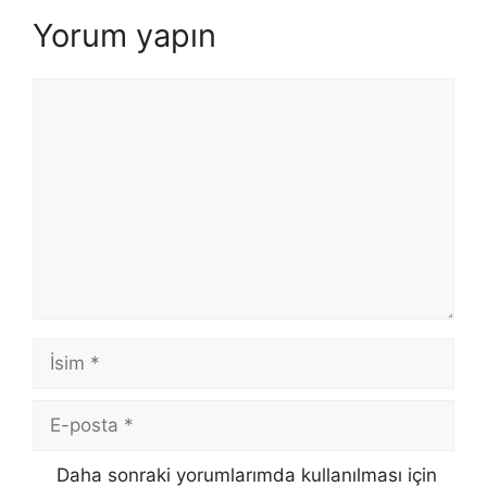
Yorum yapın
Yorum
İsim
E-
posta
İnternet
Daha sonraki yorumlarımda kullanılması için