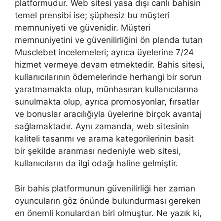
platformudur. Web sitesi yasa dışı canlı bahisin
temel prensibi ise; şüphesiz bu müşteri
memnuniyeti ve güvenidir. Müşteri
memnuniyetini ve güvenilirliğini ön planda tutan
Musclebet incelemeleri; ayrıca üyelerine 7/24
hizmet vermeye devam etmektedir. Bahis sitesi,
kullanıcılarının ödemelerinde herhangi bir sorun
yaratmamakta olup, münhasıran kullanıcılarına
sunulmakta olup, ayrıca promosyonlar, fırsatlar
ve bonuslar aracılığıyla üyelerine birçok avantaj
sağlamaktadır. Aynı zamanda, web sitesinin
kaliteli tasarımı ve arama kategorilerinin basit
bir şekilde aranması nedeniyle web sitesi,
kullanıcıların da ilgi odağı haline gelmiştir.
Bir bahis platformunun güvenilirliği her zaman
oyuncuların göz önünde bulundurması gereken
en önemli konulardan biri olmuştur. Ne yazık ki,