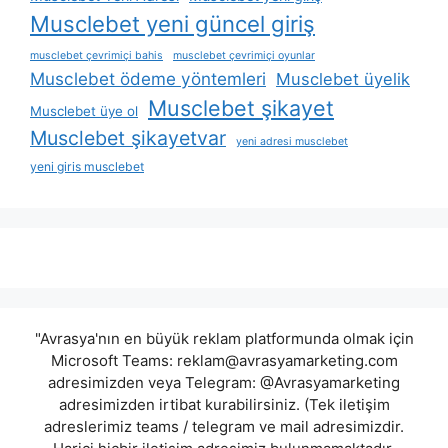
Musclebet yeni güncel giriş
musclebet çevrimiçi bahis
musclebet çevrimiçi oyunlar
Musclebet ödeme yöntemleri
Musclebet üyelik
Musclebet şikayet
Musclebet üye ol
Musclebet şikayetvar
yeni adresi musclebet
yeni giris musclebet
"Avrasya'nın en büyük reklam platformunda olmak için
Microsoft Teams:
reklam@avrasyamarketing.com
adresimizden veya Telegram: @Avrasyamarketing
adresimizden irtibat kurabilirsiniz. (Tek iletişim
adreslerimiz teams / telegram ve mail adresimizdir.