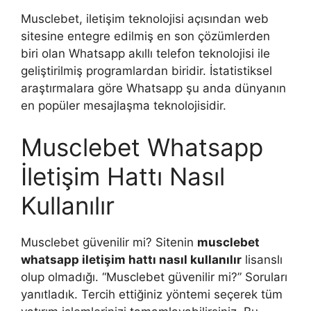
Musclebet, iletişim teknolojisi açısından web
sitesine entegre edilmiş en son çözümlerden
biri olan Whatsapp akıllı telefon teknolojisi ile
geliştirilmiş programlardan biridir. İstatistiksel
araştırmalara göre Whatsapp şu anda dünyanın
en popüler mesajlaşma teknolojisidir.
Musclebet Whatsapp
İletişim Hattı Nasıl
Kullanılır
Musclebet güvenilir mi? Sitenin
musclebet
whatsapp iletişim hattı nasıl kullanılır
lisanslı
olup olmadığı. “Musclebet güvenilir mi?” Soruları
yanıtladık. Tercih ettiğiniz yöntemi seçerek tüm