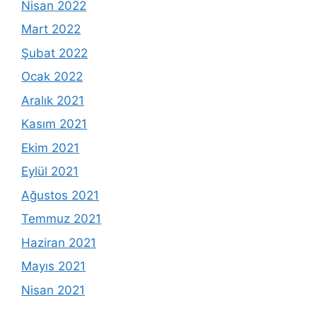
Nisan 2022
Mart 2022
Şubat 2022
Ocak 2022
Aralık 2021
Kasım 2021
Ekim 2021
Eylül 2021
Ağustos 2021
Temmuz 2021
Haziran 2021
Mayıs 2021
Nisan 2021