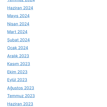
Haziran 2024
Mayıs 2024
Nisan 2024
Mart 2024
Şubat 2024
Ocak 2024
Aralık 2023
Kasım 2023
Ekim 2023
Eylül 2023
Ağustos 2023
Temmuz 2023
Haziran 2023