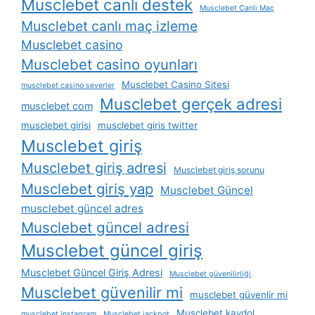
Musclebet canlı destek
Musclebet Canlı Maç
Musclebet canlı maç izleme
Musclebet casino
Musclebet casino oyunları
Musclebet Casino Sitesi
musclebet casino severler
Musclebet gerçek adresi
musclebet com
musclebet girisi
musclebet giris twitter
Musclebet giriş
Musclebet giriş adresi
Musclebet giriş sorunu
Musclebet giriş yap
Musclebet Güncel
musclebet güncel adres
Musclebet güncel adresi
Musclebet güncel giriş
Musclebet Güncel Giriş Adresi
Musclebet güvenilirliği
Musclebet güvenilir mi
musclebet güvenlir mi
Musclebet kaydol
musclebet instagram
Musclebet jackpot