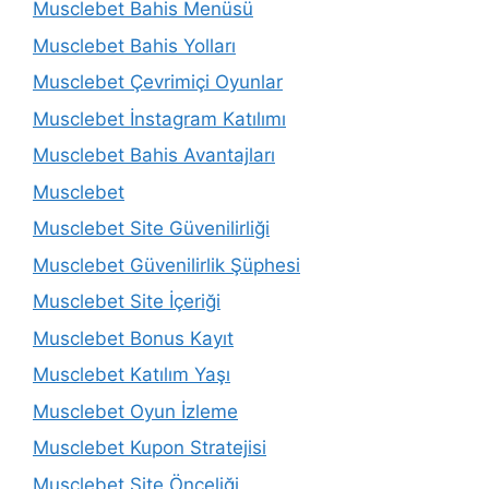
Musclebet Bahis Menüsü
Musclebet Bahis Yolları
Musclebet Çevrimiçi Oyunlar
Musclebet İnstagram Katılımı
Musclebet Bahis Avantajları
Musclebet
Musclebet Site Güvenilirliği
Musclebet Güvenilirlik Şüphesi
Musclebet Site İçeriği
Musclebet Bonus Kayıt
Musclebet Katılım Yaşı
Musclebet Oyun İzleme
Musclebet Kupon Stratejisi
Musclebet Site Önceliği