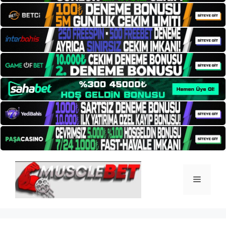
İçeriğe
atla
Menü