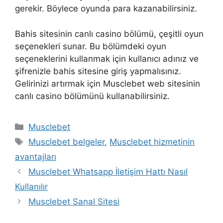
gerekir. Böylece oyunda para kazanabilirsiniz.
Bahis sitesinin canlı casino bölümü, çeşitli oyun
seçenekleri sunar. Bu bölümdeki oyun
seçeneklerini kullanmak için kullanıcı adınız ve
şifrenizle bahis sitesine giriş yapmalısınız.
Gelirinizi artırmak için Musclebet web sitesinin
canlı casino bölümünü kullanabilirsiniz.
Kategoriler
Musclebet
Etiketler
Musclebet belgeler
,
Musclebet hizmetinin
avantajları
Musclebet Whatsapp İletişim Hattı Nasıl
Kullanılır
Musclebet Sanal Sitesi