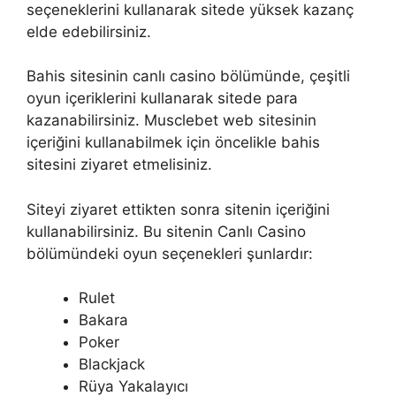
seçeneklerini kullanarak sitede yüksek kazanç
elde edebilirsiniz.
Bahis sitesinin canlı casino bölümünde, çeşitli
oyun içeriklerini kullanarak sitede para
kazanabilirsiniz. Musclebet web sitesinin
içeriğini kullanabilmek için öncelikle bahis
sitesini ziyaret etmelisiniz.
Siteyi ziyaret ettikten sonra sitenin içeriğini
kullanabilirsiniz. Bu sitenin Canlı Casino
bölümündeki oyun seçenekleri şunlardır:
Rulet
Bakara
Poker
Blackjack
Rüya Yakalayıcı