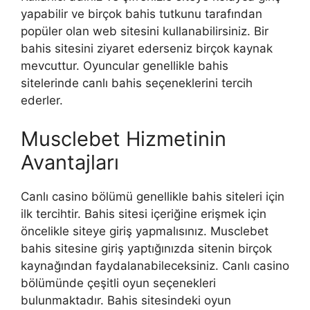
yapabilir ve birçok bahis tutkunu tarafından
popüler olan web sitesini kullanabilirsiniz. Bir
bahis sitesini ziyaret ederseniz birçok kaynak
mevcuttur. Oyuncular genellikle bahis
sitelerinde canlı bahis seçeneklerini tercih
ederler.
Musclebet Hizmetinin
Avantajları
Canlı casino bölümü genellikle bahis siteleri için
ilk tercihtir. Bahis sitesi içeriğine erişmek için
öncelikle siteye giriş yapmalısınız. Musclebet
bahis sitesine giriş yaptığınızda sitenin birçok
kaynağından faydalanabileceksiniz. Canlı casino
bölümünde çeşitli oyun seçenekleri
bulunmaktadır. Bahis sitesindeki oyun