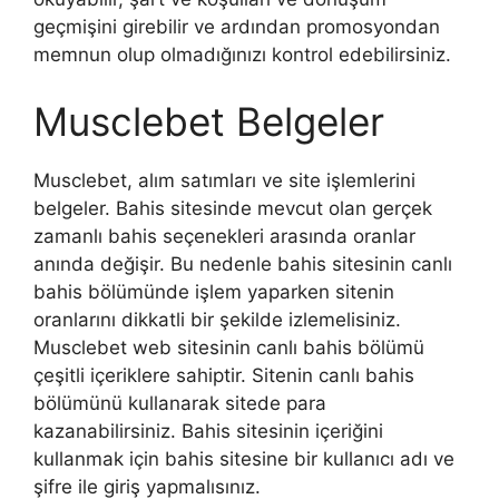
geçmişini girebilir ve ardından promosyondan
memnun olup olmadığınızı kontrol edebilirsiniz.
Musclebet Belgeler
Musclebet, alım satımları ve site işlemlerini
belgeler. Bahis sitesinde mevcut olan gerçek
zamanlı bahis seçenekleri arasında oranlar
anında değişir. Bu nedenle bahis sitesinin canlı
bahis bölümünde işlem yaparken sitenin
oranlarını dikkatli bir şekilde izlemelisiniz.
Musclebet web sitesinin canlı bahis bölümü
çeşitli içeriklere sahiptir. Sitenin canlı bahis
bölümünü kullanarak sitede para
kazanabilirsiniz. Bahis sitesinin içeriğini
kullanmak için bahis sitesine bir kullanıcı adı ve
şifre ile giriş yapmalısınız.