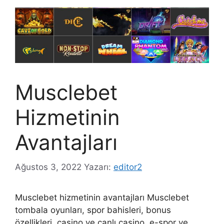
Musclebet
Hizmetinin
Avantajları
Ağustos 3, 2022
Yazarı:
editor2
Musclebet hizmetinin avantajları Musclebet
tombala oyunları, spor bahisleri, bonus
özellikleri, casino ve canlı casino, e-spor ve