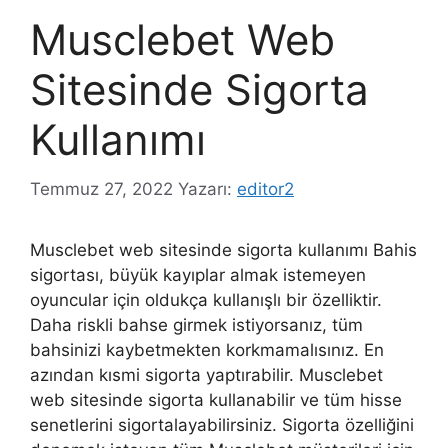
Musclebet Web
Sitesinde Sigorta
Kullanımı
Temmuz 27, 2022
Yazarı:
editor2
Musclebet web sitesinde sigorta kullanımı Bahis
sigortası, büyük kayıplar almak istemeyen
oyuncular için oldukça kullanışlı bir özelliktir.
Daha riskli bahse girmek istiyorsanız, tüm
bahsinizi kaybetmekten korkmamalısınız. En
azından kısmi sigorta yaptırabilir. Musclebet
web sitesinde sigorta kullanabilir ve tüm hisse
senetlerini sigortalayabilirsiniz. Sigorta özelliğini