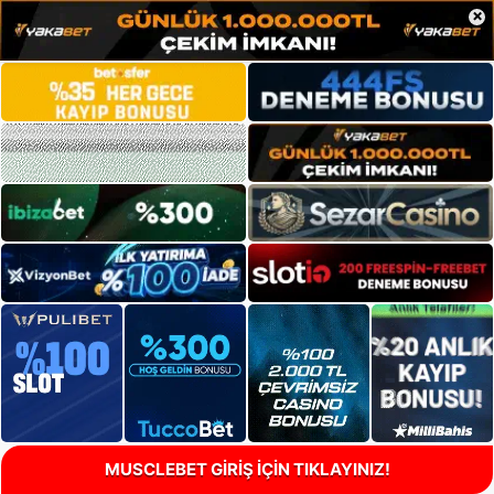
×
MUSCLEBET GİRİŞ İÇİN TIKLAYINIZ!