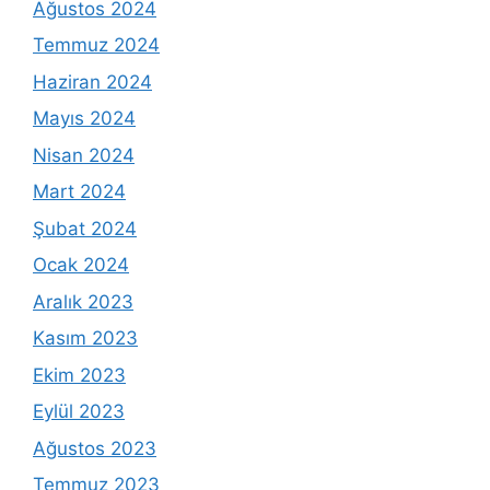
Ağustos 2024
Temmuz 2024
Haziran 2024
Mayıs 2024
Nisan 2024
Mart 2024
Şubat 2024
Ocak 2024
Aralık 2023
Kasım 2023
Ekim 2023
Eylül 2023
Ağustos 2023
Temmuz 2023