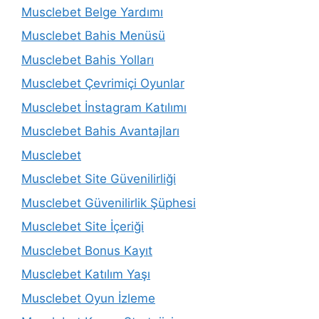
Musclebet Belge Yardımı
Musclebet Bahis Menüsü
Musclebet Bahis Yolları
Musclebet Çevrimiçi Oyunlar
Musclebet İnstagram Katılımı
Musclebet Bahis Avantajları
Musclebet
Musclebet Site Güvenilirliği
Musclebet Güvenilirlik Şüphesi
Musclebet Site İçeriği
Musclebet Bonus Kayıt
Musclebet Katılım Yaşı
Musclebet Oyun İzleme