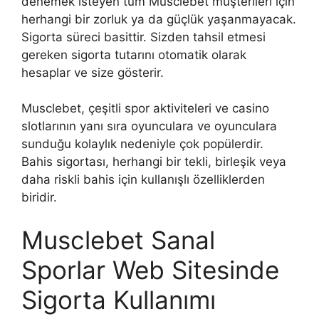
denemek isteyen tüm Musclebet müşterileri için
herhangi bir zorluk ya da güçlük yaşanmayacak.
Sigorta süreci basittir. Sizden tahsil etmesi
gereken sigorta tutarını otomatik olarak
hesaplar ve size gösterir.
Musclebet, çeşitli spor aktiviteleri ve casino
slotlarının yanı sıra oyunculara ve oyunculara
sunduğu kolaylık nedeniyle çok popülerdir.
Bahis sigortası, herhangi bir tekli, birleşik veya
daha riskli bahis için kullanışlı özelliklerden
biridir.
Musclebet Sanal
Sporlar Web Sitesinde
Sigorta Kullanımı