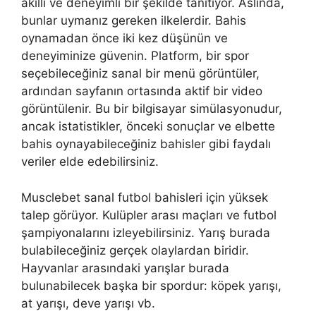
akıllı ve deneyimli bir şekilde tanıtıyor. Aslında,
bunlar uymanız gereken ilkelerdir. Bahis
oynamadan önce iki kez düşünün ve
deneyiminize güvenin. Platform, bir spor
seçebileceğiniz sanal bir menü görüntüler,
ardından sayfanın ortasında aktif bir video
görüntülenir. Bu bir bilgisayar simülasyonudur,
ancak istatistikler, önceki sonuçlar ve elbette
bahis oynayabileceğiniz bahisler gibi faydalı
veriler elde edebilirsiniz.
Musclebet sanal futbol bahisleri için yüksek
talep görüyor. Kulüpler arası maçları ve futbol
şampiyonalarını izleyebilirsiniz. Yarış burada
bulabileceğiniz gerçek olaylardan biridir.
Hayvanlar arasındaki yarışlar burada
bulunabilecek başka bir spordur: köpek yarışı,
at yarışı, deve yarışı vb.