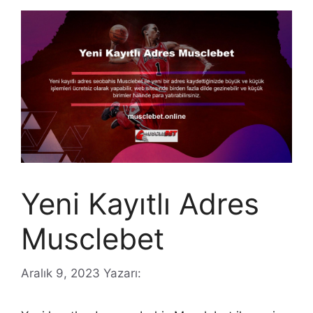
Yeni Kayıtlı Adres
Musclebet
Aralık 9, 2023
Yazarı: