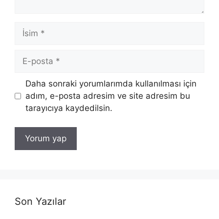
İsim
E-
posta
İnternet
Daha sonraki yorumlarımda kullanılması için
sitesi
adım, e-posta adresim ve site adresim bu
tarayıcıya kaydedilsin.
Son Yazılar