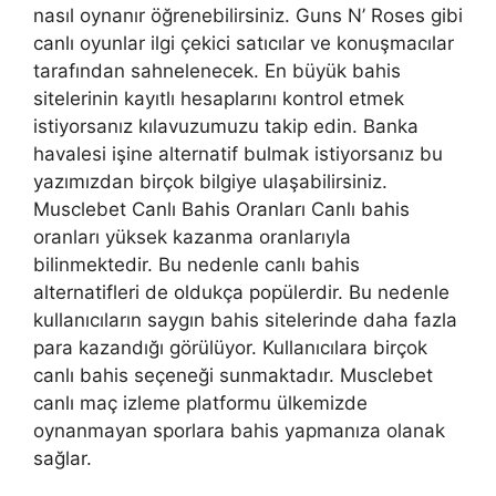
nasıl oynanır öğrenebilirsiniz. Guns N’ Roses gibi
canlı oyunlar ilgi çekici satıcılar ve konuşmacılar
tarafından sahnelenecek. En büyük bahis
sitelerinin kayıtlı hesaplarını kontrol etmek
istiyorsanız kılavuzumuzu takip edin. Banka
havalesi işine alternatif bulmak istiyorsanız bu
yazımızdan birçok bilgiye ulaşabilirsiniz.
Musclebet Canlı Bahis Oranları Canlı bahis
oranları yüksek kazanma oranlarıyla
bilinmektedir. Bu nedenle canlı bahis
alternatifleri de oldukça popülerdir. Bu nedenle
kullanıcıların saygın bahis sitelerinde daha fazla
para kazandığı görülüyor. Kullanıcılara birçok
canlı bahis seçeneği sunmaktadır. Musclebet
canlı maç izleme platformu ülkemizde
oynanmayan sporlara bahis yapmanıza olanak
sağlar.