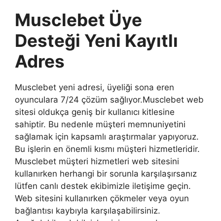
Musclebet Üye
Desteği Yeni Kayıtlı
Adres
Musclebet yeni adresi, üyeliği sona eren
oyunculara 7/24 çözüm sağlıyor.Musclebet web
sitesi oldukça geniş bir kullanıcı kitlesine
sahiptir. Bu nedenle müşteri memnuniyetini
sağlamak için kapsamlı araştırmalar yapıyoruz.
Bu işlerin en önemli kısmı müşteri hizmetleridir.
Musclebet müşteri hizmetleri web sitesini
kullanırken herhangi bir sorunla karşılaşırsanız
lütfen canlı destek ekibimizle iletişime geçin.
Web sitesini kullanırken çökmeler veya oyun
bağlantısı kaybıyla karşılaşabilirsiniz.