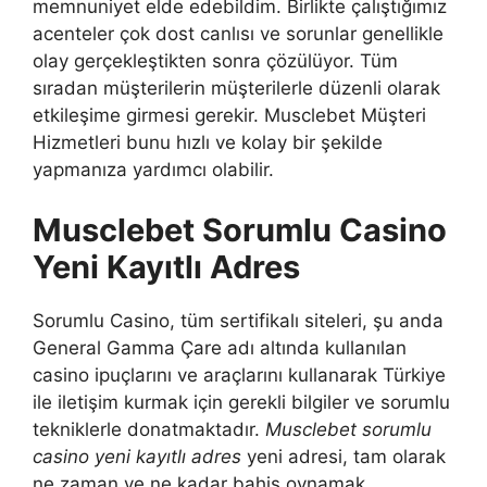
memnuniyet elde edebildim. Birlikte çalıştığımız
acenteler çok dost canlısı ve sorunlar genellikle
olay gerçekleştikten sonra çözülüyor. Tüm
sıradan müşterilerin müşterilerle düzenli olarak
etkileşime girmesi gerekir. Musclebet Müşteri
Hizmetleri bunu hızlı ve kolay bir şekilde
yapmanıza yardımcı olabilir.
Musclebet Sorumlu Casino
Yeni Kayıtlı Adres
Sorumlu Casino, tüm sertifikalı siteleri, şu anda
General Gamma Çare adı altında kullanılan
casino ipuçlarını ve araçlarını kullanarak Türkiye
ile iletişim kurmak için gerekli bilgiler ve sorumlu
tekniklerle donatmaktadır.
Musclebet sorumlu
casino yeni kayıtlı adres
yeni adresi, tam olarak
ne zaman ve ne kadar bahis oynamak