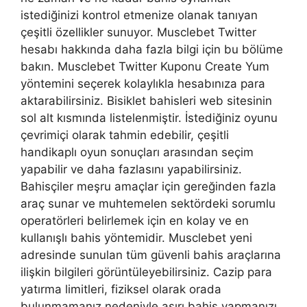
istediğinizi kontrol etmenize olanak tanıyan
çeşitli özellikler sunuyor. Musclebet Twitter
hesabı hakkında daha fazla bilgi için bu bölüme
bakın. Musclebet Twitter Kuponu Create Yum
yöntemini seçerek kolaylıkla hesabınıza para
aktarabilirsiniz. Bisiklet bahisleri web sitesinin
sol alt kısmında listelenmiştir. İstediğiniz oyunu
çevrimiçi olarak tahmin edebilir, çeşitli
handikaplı oyun sonuçları arasından seçim
yapabilir ve daha fazlasını yapabilirsiniz.
Bahisçiler meşru amaçlar için gereğinden fazla
araç sunar ve muhtemelen sektördeki sorumlu
operatörleri belirlemek için en kolay ve en
kullanışlı bahis yöntemidir. Musclebet yeni
adresinde sunulan tüm güvenli bahis araçlarına
ilişkin bilgileri görüntüleyebilirsiniz. Cazip para
yatırma limitleri, fiziksel olarak orada
bulunmamanız nedeniyle aşırı bahis yapmanızı