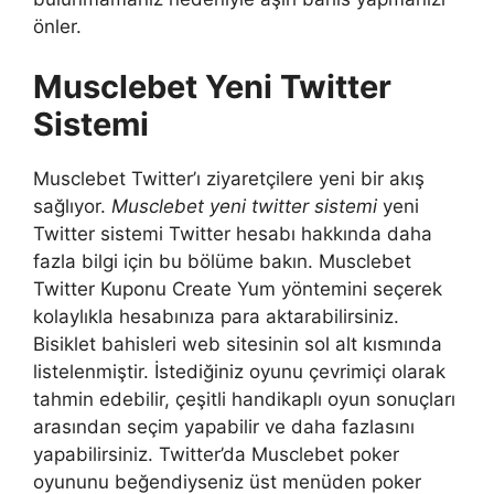
önler.
Musclebet Yeni Twitter
Sistemi
Musclebet Twitter’ı ziyaretçilere yeni bir akış
sağlıyor.
Musclebet yeni twitter sistemi
yeni
Twitter sistemi Twitter hesabı hakkında daha
fazla bilgi için bu bölüme bakın. Musclebet
Twitter Kuponu Create Yum yöntemini seçerek
kolaylıkla hesabınıza para aktarabilirsiniz.
Bisiklet bahisleri web sitesinin sol alt kısmında
listelenmiştir. İstediğiniz oyunu çevrimiçi olarak
tahmin edebilir, çeşitli handikaplı oyun sonuçları
arasından seçim yapabilir ve daha fazlasını
yapabilirsiniz. Twitter’da Musclebet poker
oyununu beğendiyseniz üst menüden poker