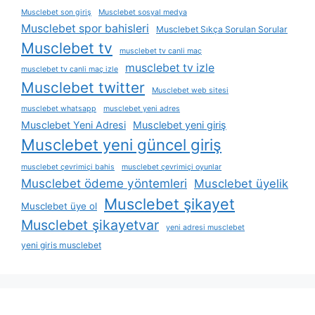
Musclebet son giriş
Musclebet sosyal medya
Musclebet spor bahisleri
Musclebet Sıkça Sorulan Sorular
Musclebet tv
musclebet tv canli maç
musclebet tv izle
musclebet tv canli maç izle
Musclebet twitter
Musclebet web sitesi
musclebet whatsapp
musclebet yeni adres
Musclebet Yeni Adresi
Musclebet yeni giriş
Musclebet yeni güncel giriş
musclebet çevrimiçi bahis
musclebet çevrimiçi oyunlar
Musclebet ödeme yöntemleri
Musclebet üyelik
Musclebet şikayet
Musclebet üye ol
Musclebet şikayetvar
yeni adresi musclebet
yeni giris musclebet