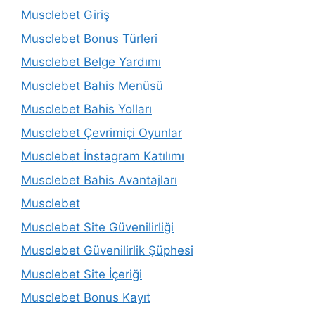
Musclebet Giriş
Musclebet Bonus Türleri
Musclebet Belge Yardımı
Musclebet Bahis Menüsü
Musclebet Bahis Yolları
Musclebet Çevrimiçi Oyunlar
Musclebet İnstagram Katılımı
Musclebet Bahis Avantajları
Musclebet
Musclebet Site Güvenilirliği
Musclebet Güvenilirlik Şüphesi
Musclebet Site İçeriği
Musclebet Bonus Kayıt