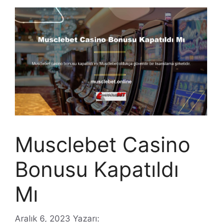
Musclebet Casino
Bonusu Kapatıldı
Mı
Aralık 6, 2023
Yazarı: