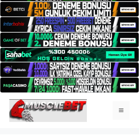
İçeriğe
atla
Menü