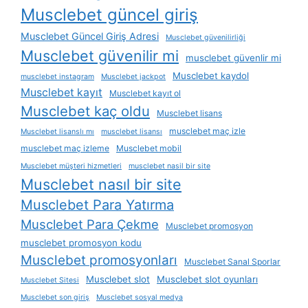
Musclebet güncel giriş
Musclebet Güncel Giriş Adresi
Musclebet güvenilirliği
Musclebet güvenilir mi
musclebet güvenlir mi
Musclebet kaydol
musclebet instagram
Musclebet jackpot
Musclebet kayıt
Musclebet kayıt ol
Musclebet kaç oldu
Musclebet lisans
musclebet maç izle
Musclebet lisanslı mı
musclebet lisansı
musclebet maç izleme
Musclebet mobil
Musclebet müşteri hizmetleri
musclebet nasil bir site
Musclebet nasıl bir site
Musclebet Para Yatırma
Musclebet Para Çekme
Musclebet promosyon
musclebet promosyon kodu
Musclebet promosyonları
Musclebet Sanal Sporlar
Musclebet slot
Musclebet slot oyunları
Musclebet Sitesi
Musclebet son giriş
Musclebet sosyal medya