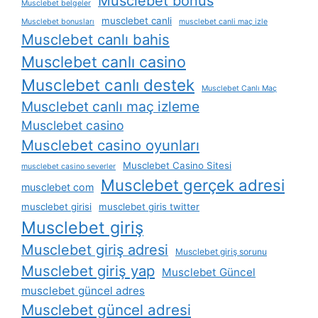
Musclebet bonus
Musclebet belgeler
musclebet canli
Musclebet bonusları
musclebet canli maç izle
Musclebet canlı bahis
Musclebet canlı casino
Musclebet canlı destek
Musclebet Canlı Maç
Musclebet canlı maç izleme
Musclebet casino
Musclebet casino oyunları
Musclebet Casino Sitesi
musclebet casino severler
Musclebet gerçek adresi
musclebet com
musclebet girisi
musclebet giris twitter
Musclebet giriş
Musclebet giriş adresi
Musclebet giriş sorunu
Musclebet giriş yap
Musclebet Güncel
musclebet güncel adres
Musclebet güncel adresi