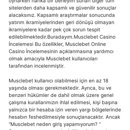
oynarken harika bir deneyim sunan diğer tüm
sitelerden daha kapsamlı ve güvenilir sonuçlar
alacaksınız. Kapsamlı araştırmalar sonucunda
yatırım ikramiyelerinden geri dönüşü olmayan
ikramiyelere kadar pek çok sorun tespit
edilebilmektedir.Buradayım.Musclebet Casino
İncelemesi Bu özellikler, Musclebet Online
Casino İncelemesinin açıklanmasına yardımcı
olmak amacıyla Musclebet kullanıcıları
tarafından incelenmiştir.
Musclebet kullanıcı olabilmesi için en az 18
yaşında olması gerekmektedir. Ayrıca, bu ve
benzeri hükümler de dahil olmak üzere genel
çalışma kurallarımızın ihlal edilmesi, kişi başına
yalnızca bir hesaba izin veren yargı bölgelerinde
hesabın feshedilmesiyle sonuçlanacaktır. Ancak
“Musclebet neden giriş yapamıyorum? ”