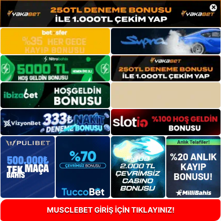
×
MUSCLEBET GİRİŞ İÇİN TIKLAYINIZ!