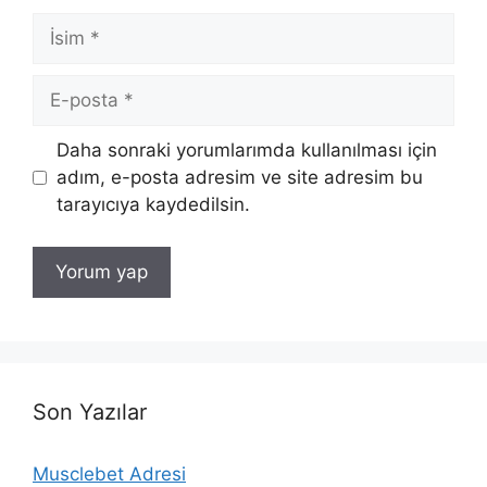
İsim
E-
posta
İnternet
Daha sonraki yorumlarımda kullanılması için
sitesi
adım, e-posta adresim ve site adresim bu
tarayıcıya kaydedilsin.
Son Yazılar
Musclebet Adresi