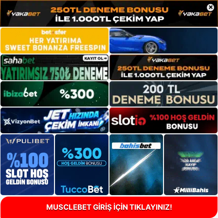
×
MUSCLEBET GİRİŞ İÇİN TIKLAYINIZ!