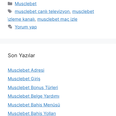
Kategoriler
Musclebet
Etiketler
musclebet canlı televizyon
,
musclebet
i̇zleme kanalı
,
musclebet maç izle
Yorum yap
Son Yazılar
Musclebet Adresi
Musclebet Giriş
Musclebet Bonus Türleri
Musclebet Belge Yardımı
Musclebet Bahis Menüsü
Musclebet Bahis Yolları