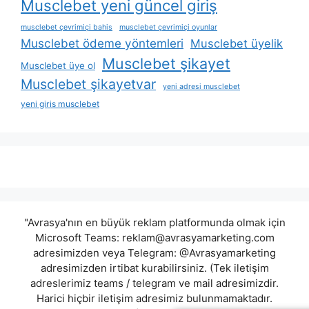
Musclebet yeni güncel giriş
musclebet çevrimiçi bahis
musclebet çevrimiçi oyunlar
Musclebet ödeme yöntemleri
Musclebet üyelik
Musclebet şikayet
Musclebet üye ol
Musclebet şikayetvar
yeni adresi musclebet
yeni giris musclebet
"Avrasya'nın en büyük reklam platformunda olmak için
Microsoft Teams:
reklam@avrasyamarketing.com
adresimizden veya Telegram: @Avrasyamarketing
adresimizden irtibat kurabilirsiniz. (Tek iletişim
adreslerimiz teams / telegram ve mail adresimizdir.
Harici hiçbir iletişim adresimiz bulunmamaktadır.