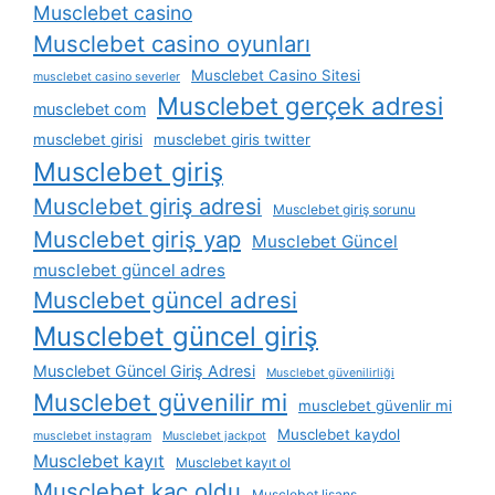
Musclebet casino
Musclebet casino oyunları
Musclebet Casino Sitesi
musclebet casino severler
Musclebet gerçek adresi
musclebet com
musclebet girisi
musclebet giris twitter
Musclebet giriş
Musclebet giriş adresi
Musclebet giriş sorunu
Musclebet giriş yap
Musclebet Güncel
musclebet güncel adres
Musclebet güncel adresi
Musclebet güncel giriş
Musclebet Güncel Giriş Adresi
Musclebet güvenilirliği
Musclebet güvenilir mi
musclebet güvenlir mi
Musclebet kaydol
musclebet instagram
Musclebet jackpot
Musclebet kayıt
Musclebet kayıt ol
Musclebet kaç oldu
Musclebet lisans