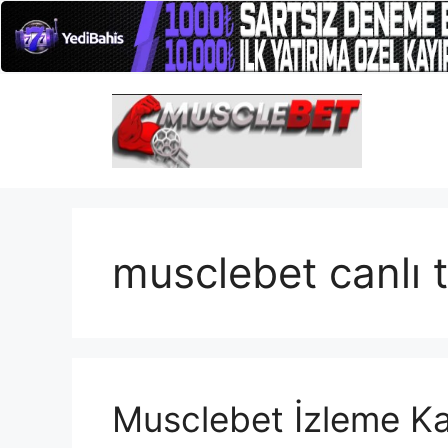
İçeriğe
atla
musclebet canlı 
Musclebet İzleme Ka