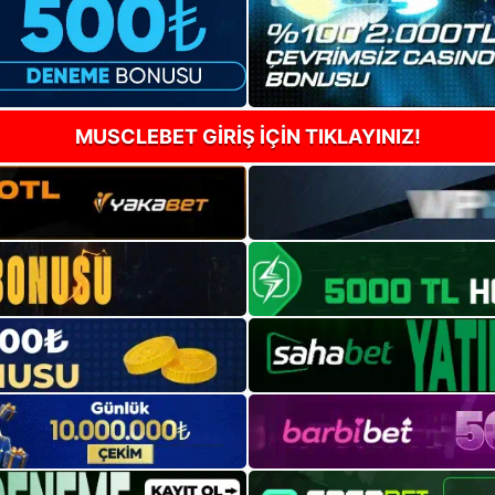
MUSCLEBET GİRİŞ İÇİN TIKLAYINIZ!