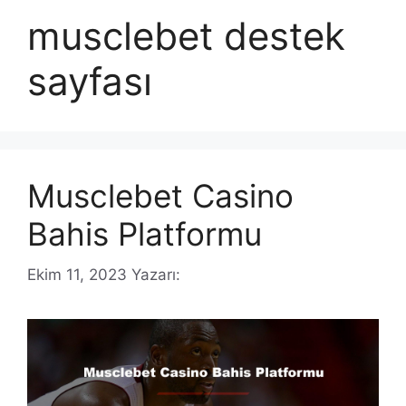
musclebet destek
sayfası
Musclebet Casino
Bahis Platformu
Ekim 11, 2023
Yazarı: