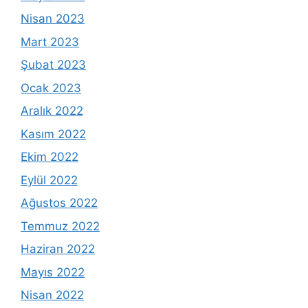
Nisan 2023
Mart 2023
Şubat 2023
Ocak 2023
Aralık 2022
Kasım 2022
Ekim 2022
Eylül 2022
Ağustos 2022
Temmuz 2022
Haziran 2022
Mayıs 2022
Nisan 2022