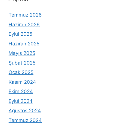
Temmuz 2026
Haziran 2026
Eylül 2025
Haziran 2025
Mayıs 2025
Şubat 2025
Ocak 2025
Kasım 2024
Ekim 2024
Eylül 2024
Ağustos 2024
Temmuz 2024