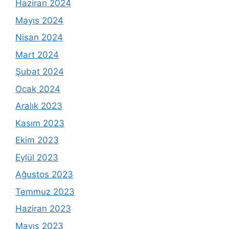
Haziran 2024
Mayıs 2024
Nisan 2024
Mart 2024
Şubat 2024
Ocak 2024
Aralık 2023
Kasım 2023
Ekim 2023
Eylül 2023
Ağustos 2023
Temmuz 2023
Haziran 2023
Mayıs 2023