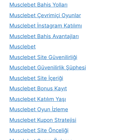
Musclebet Bahis Yolları
Musclebet Çevrimiçi Oyunlar
Musclebet İnstagram Katılımı
Musclebet Bahis Avantajları
Musclebet
Musclebet Site Güvenilirliği
Musclebet Güvenilirlik Şüphesi
Musclebet Site İçeriği
Musclebet Bonus Kayıt
Musclebet Katılım Yaşı
Musclebet Oyun İzleme
Musclebet Kupon Stratejisi
Musclebet Site Önceliği