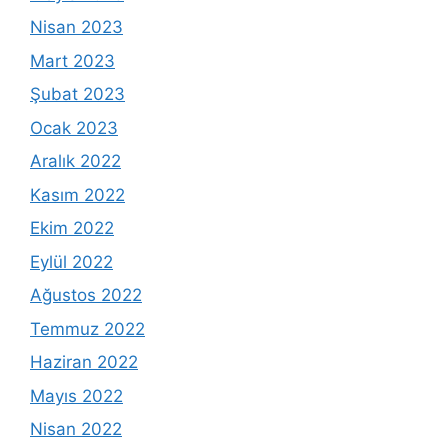
Nisan 2023
Mart 2023
Şubat 2023
Ocak 2023
Aralık 2022
Kasım 2022
Ekim 2022
Eylül 2022
Ağustos 2022
Temmuz 2022
Haziran 2022
Mayıs 2022
Nisan 2022