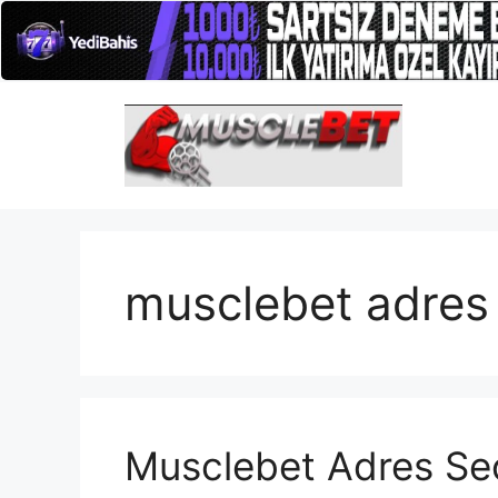
İçeriğe
atla
musclebet adres 
Musclebet Adres Se