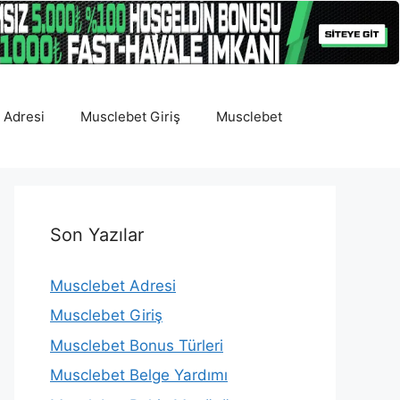
 Adresi
Musclebet Giriş
Musclebet
Son Yazılar
Musclebet Adresi
Musclebet Giriş
Musclebet Bonus Türleri
Musclebet Belge Yardımı