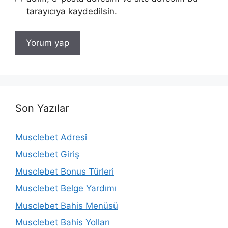
tarayıcıya kaydedilsin.
Son Yazılar
Musclebet Adresi
Musclebet Giriş
Musclebet Bonus Türleri
Musclebet Belge Yardımı
Musclebet Bahis Menüsü
Musclebet Bahis Yolları