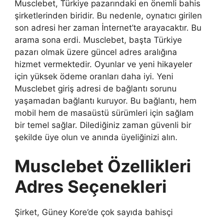
Musclebet, Türkiye pazarındaki en önemli bahis
şirketlerinden biridir. Bu nedenle, oynatıcı girilen
son adresi her zaman İnternet’te arayacaktır. Bu
arama sona erdi. Musclebet, başta Türkiye
pazarı olmak üzere güncel adres aralığına
hizmet vermektedir. Oyunlar ve yeni hikayeler
için yüksek ödeme oranları daha iyi. Yeni
Musclebet giriş adresi de bağlantı sorunu
yaşamadan bağlantı kuruyor. Bu bağlantı, hem
mobil hem de masaüstü sürümleri için sağlam
bir temel sağlar. Dilediğiniz zaman güvenli bir
şekilde üye olun ve anında üyeliğinizi alın.
Musclebet Özellikleri
Adres Seçenekleri
Şirket, Güney Kore’de çok sayıda bahisçi