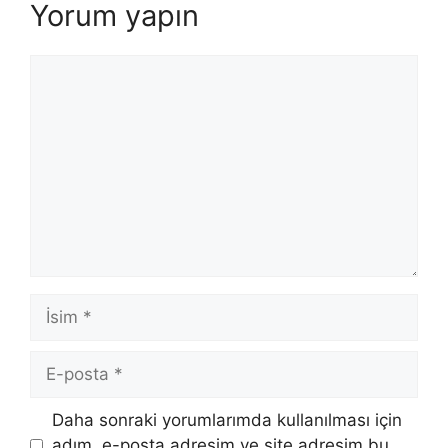
Yorum yapın
Yorum
İsim
E-
posta
İnternet
Daha sonraki yorumlarımda kullanılması için
sitesi
adım, e-posta adresim ve site adresim bu