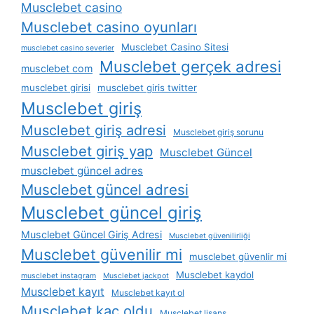
Musclebet casino
Musclebet casino oyunları
Musclebet Casino Sitesi
musclebet casino severler
Musclebet gerçek adresi
musclebet com
musclebet girisi
musclebet giris twitter
Musclebet giriş
Musclebet giriş adresi
Musclebet giriş sorunu
Musclebet giriş yap
Musclebet Güncel
musclebet güncel adres
Musclebet güncel adresi
Musclebet güncel giriş
Musclebet Güncel Giriş Adresi
Musclebet güvenilirliği
Musclebet güvenilir mi
musclebet güvenlir mi
Musclebet kaydol
musclebet instagram
Musclebet jackpot
Musclebet kayıt
Musclebet kayıt ol
Musclebet kaç oldu
Musclebet lisans