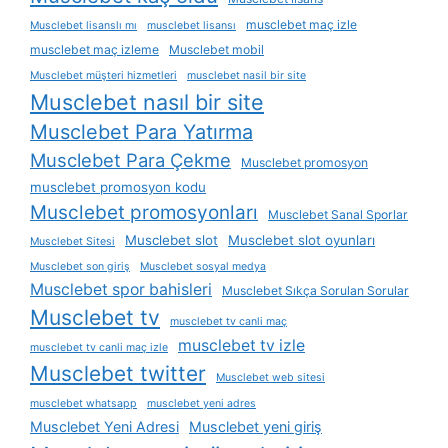
musclebet maç izle
Musclebet lisanslı mı
musclebet lisansı
musclebet maç izleme
Musclebet mobil
Musclebet müşteri hizmetleri
musclebet nasil bir site
Musclebet nasıl bir site
Musclebet Para Yatırma
Musclebet Para Çekme
Musclebet promosyon
musclebet promosyon kodu
Musclebet promosyonları
Musclebet Sanal Sporlar
Musclebet slot
Musclebet slot oyunları
Musclebet Sitesi
Musclebet son giriş
Musclebet sosyal medya
Musclebet spor bahisleri
Musclebet Sıkça Sorulan Sorular
Musclebet tv
musclebet tv canli maç
musclebet tv izle
musclebet tv canli maç izle
Musclebet twitter
Musclebet web sitesi
musclebet whatsapp
musclebet yeni adres
Musclebet Yeni Adresi
Musclebet yeni giriş