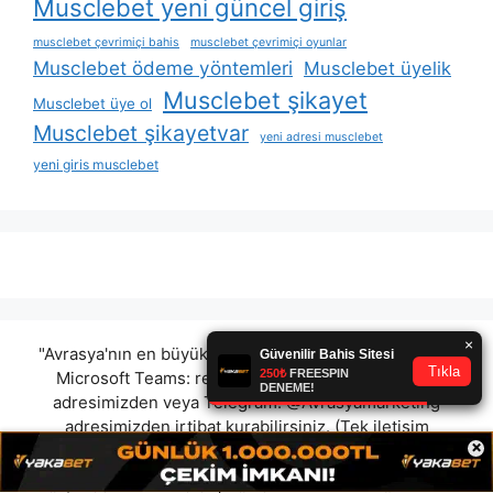
Musclebet yeni güncel giriş
musclebet çevrimiçi bahis
musclebet çevrimiçi oyunlar
Musclebet ödeme yöntemleri
Musclebet üyelik
Musclebet şikayet
Musclebet üye ol
Musclebet şikayetvar
yeni adresi musclebet
yeni giris musclebet
"Avrasya'nın en büyük reklam platformunda olmak için
Microsoft Teams:
reklam@avrasyamarketing.com
adresimizden veya Telegram: @Avrasyamarketing
adresimizden irtibat kurabilirsiniz. (Tek iletişim
×
adreslerimiz teams / telegram ve mail adresimizdir.
Harici hiçbir iletişim adresimiz bulunmamaktadır.