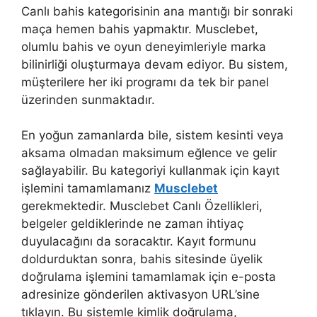
Canlı bahis kategorisinin ana mantığı bir sonraki
maça hemen bahis yapmaktır. Musclebet,
olumlu bahis ve oyun deneyimleriyle marka
bilinirliği oluşturmaya devam ediyor. Bu sistem,
müşterilere her iki programı da tek bir panel
üzerinden sunmaktadır.
En yoğun zamanlarda bile, sistem kesinti veya
aksama olmadan maksimum eğlence ve gelir
sağlayabilir. Bu kategoriyi kullanmak için kayıt
işlemini tamamlamanız
Musclebet
gerekmektedir. Musclebet Canlı Özellikleri,
belgeler geldiklerinde ne zaman ihtiyaç
duyulacağını da soracaktır. Kayıt formunu
doldurduktan sonra, bahis sitesinde üyelik
doğrulama işlemini tamamlamak için e-posta
adresinize gönderilen aktivasyon URL’sine
tıklayın. Bu sistemle kimlik doğrulama,