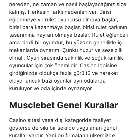
nereden, ne zaman ve nasıl başlayacağınız size
kalmış. Herkesin farklı nedenleri var. Birisi
eğlenmeye ve rulet oyuncusu olmaya başlar,
birisi para kazanmaya başlar, birisi rulet çarkının
tasarımına hayran olmaya başlar. Rulet eğlenceli
ama ciddi bir oyundur, bu yüzden genellikle iç
mekanlarda oynarım. Çünkü huzur ve sessizlik
olmalı. Oyun sırasında sakinlik ve soğukkanlılık
oyuncular için çok önemlidir. Casino lobisine
girdiğinizde oldukça fazla gürültü ve hareket
oluyor ancak bazı oyunlar ayrı odalarda
kuruluyor ve oda içinde oynanıyor.
Musclebet Genel Kurallar
Casino sitesi yasa dışı kategoride faaliyet
gösterse de sıkı bir şekilde uygulanan genel
kurallar vardır. Yani bu firmaların ülkemizde