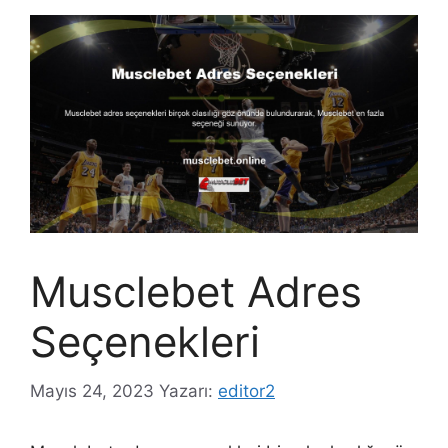
Musclebet Adres
Seçenekleri
Mayıs 24, 2023
Yazarı:
editor2