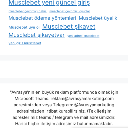
Musclebet yeni güncel giriş
musclebet çevrimiçi bahis
musclebet çevrimiçi oyunlar
Musclebet ödeme yöntemleri
Musclebet üyelik
Musclebet şikayet
Musclebet üye ol
Musclebet şikayetvar
yeni adresi musclebet
yeni giris musclebet
"Avrasya'nın en büyük reklam platformunda olmak için
Microsoft Teams:
reklam@avrasyamarketing.com
adresimizden veya Telegram: @Avrasyamarketing
adresimizden irtibat kurabilirsiniz. (Tek iletişim
adreslerimiz teams / telegram ve mail adresimizdir.
Harici hiçbir iletişim adresimiz bulunmamaktadır.