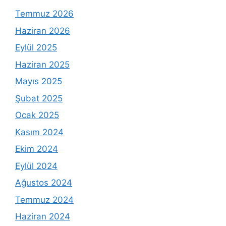
Temmuz 2026
Haziran 2026
Eylül 2025
Haziran 2025
Mayıs 2025
Şubat 2025
Ocak 2025
Kasım 2024
Ekim 2024
Eylül 2024
Ağustos 2024
Temmuz 2024
Haziran 2024