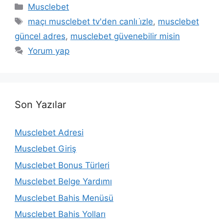
Kategoriler
Musclebet
Etiketler
maçı musclebet tv'den canlı i̇zle
,
musclebet
güncel adres
,
musclebet güvenebilir misin
Yorum yap
Son Yazılar
Musclebet Adresi
Musclebet Giriş
Musclebet Bonus Türleri
Musclebet Belge Yardımı
Musclebet Bahis Menüsü
Musclebet Bahis Yolları