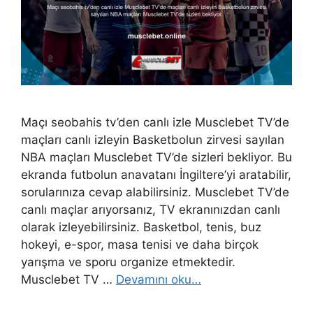
Maçı seobahis tv’den canlı izle Musclebet TV’de
maçları canlı izleyin Basketbolun zirvesi sayılan
NBA maçları Musclebet TV’de sizleri bekliyor. Bu
ekranda futbolun anavatanı İngiltere’yi aratabilir,
sorularınıza cevap alabilirsiniz. Musclebet TV’de
canlı maçlar arıyorsanız, TV ekranınızdan canlı
olarak izleyebilirsiniz. Basketbol, ​​tenis, buz
hokeyi, e-spor, masa tenisi ve daha birçok
yarışma ve sporu organize etmektedir.
Musclebet TV …
Devamını oku…