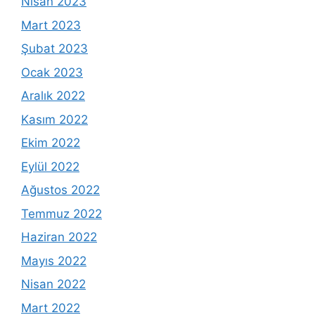
Nisan 2023
Mart 2023
Şubat 2023
Ocak 2023
Aralık 2022
Kasım 2022
Ekim 2022
Eylül 2022
Ağustos 2022
Temmuz 2022
Haziran 2022
Mayıs 2022
Nisan 2022
Mart 2022