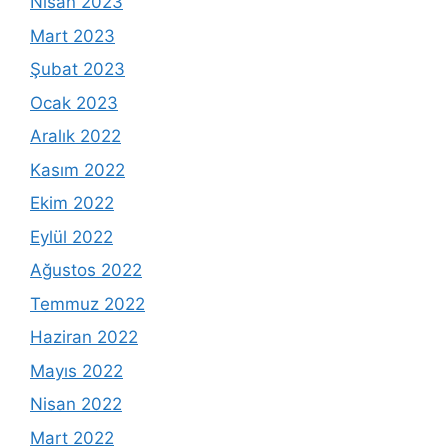
Nisan 2023
Mart 2023
Şubat 2023
Ocak 2023
Aralık 2022
Kasım 2022
Ekim 2022
Eylül 2022
Ağustos 2022
Temmuz 2022
Haziran 2022
Mayıs 2022
Nisan 2022
Mart 2022