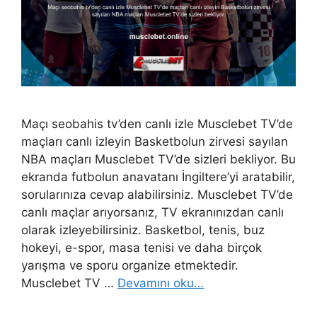
Maçı seobahis tv’den canlı izle Musclebet TV’de
maçları canlı izleyin Basketbolun zirvesi sayılan
NBA maçları Musclebet TV’de sizleri bekliyor. Bu
ekranda futbolun anavatanı İngiltere’yi aratabilir,
sorularınıza cevap alabilirsiniz. Musclebet TV’de
canlı maçlar arıyorsanız, TV ekranınızdan canlı
olarak izleyebilirsiniz. Basketbol, ​​tenis, buz
hokeyi, e-spor, masa tenisi ve daha birçok
yarışma ve sporu organize etmektedir.
Musclebet TV …
Devamını oku…