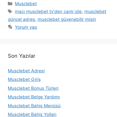
Kategoriler
Musclebet
Etiketler
maçı musclebet tv'den canlı i̇zle
,
musclebet
güncel adres
,
musclebet güvenebilir misin
Yorum yap
Son Yazılar
Musclebet Adresi
Musclebet Giriş
Musclebet Bonus Türleri
Musclebet Belge Yardımı
Musclebet Bahis Menüsü
Musclebet Bahis Yolları