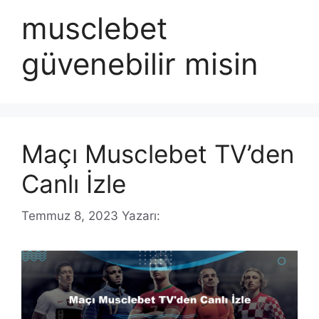
musclebet
güvenebilir misin
Maçı Musclebet TV’den
Canlı İzle
Temmuz 8, 2023
Yazarı: